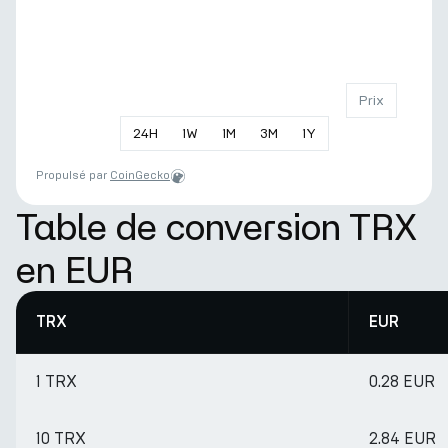
Prix
24
H
1
W
1
M
3
M
1
Y
Propulsé par
CoinGecko
Table de conversion TRX
en EUR
TRX
EUR
1 TRX
0.28 EUR
10 TRX
2.84 EUR