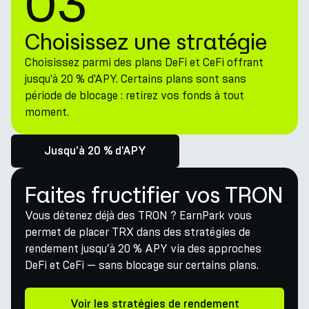
03
Choisissez une stratégie
Choisissez parmi des plans DeFi et CeFi offrant
jusqu'à 20 % d'APY. Certains plans sont sans
période de blocage : retirez vos fonds à tout
moment.
Jusqu'à 20 % d'APY
Faites fructifier vos TRON
Vous détenez déjà des TRON ? EarnPark vous
permet de placer TRX dans des stratégies de
rendement jusqu’à 20 % APY via des approches
DeFi et CeFi — sans blocage sur certains plans.
Voir les stratégies de rendement