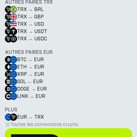
AUTRES PAIRES TRX
TRX
→
BRL
TRX
→
GBP
TRX
→
USD
TRX
→
USDT
TRX
→
USDC
AUTRES PAIRES EUR
BTC
→
EUR
ETH
→
EUR
XRP
→
EUR
SOL
→
EUR
DOGE
→
EUR
LINK
→
EUR
PLUS
EUR
→
TRX
Toutes les conversions crypto