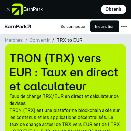
Fermer
EarnPark
Obtenir
Se connecter
Inscription
Page d'accueil
Marchés
Convertir
TRX to EUR
Produits
Marchés
TRON (TRX) vers
Calculatrices
EUR : Taux en direct
PARK Token
et calculateur
Ressources
Taux de change TRX/EUR en direct et calculateur de
Entreprise
devises.
TRON (TRX) est une plateforme blockchain axée sur
les contenus et les applications décentralisés. Le
taux de change actuel de TRX vers EUR est de 1 TRX