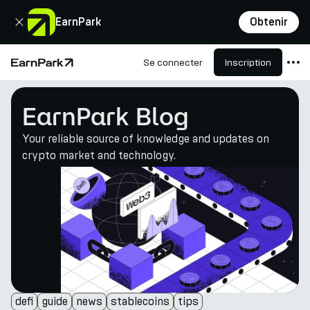
Fermer
EarnPark
Obtenir
Se connecter
Inscription
Page d'accueil
Produits
EarnPark Blog
Marchés
Your reliable source of knowledge and updates on
Calculatrices
crypto market and technology.
PARK Token
Ressources
Entreprise
defi
guide
news
stablecoins
tips