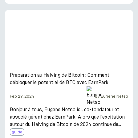
que soit la direction du marché. EarnPark s'engage à
renforcer votre parcours crypto avec des stratégies
et opportunités d'investissement responsables.
Comprendre le Paysage de la Course Haussière Une
course haussière décrit une période d'augmentations
de prix soutenues et d'activité acc
Préparation au Halving de Bitcoin : Comment
débloquer le potentiel de BTC avec EarnPark
Feb 29, 2024
by
Eugene Netso
Bonjour à tous, Eugene Netso ici, co-fondateur et
associé gérant chez EarnPark. Alors que l'excitation
autour du Halving de Bitcoin de 2024 continue de
monter, il est important de reconnaître l'état actuel
guide