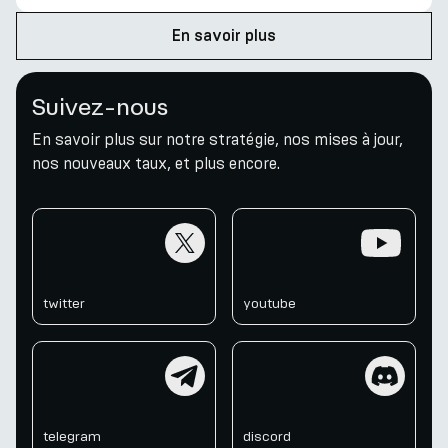
l'innovation. Entrez dans les Stratégies de Tendance
Algo, un phare dans ce marché tumultueux. Ces
En savoir plus
stratégies représentent une avancée significative
dans l'investissement numérique, fusionnant
Suivez-nous
l'analyse algorithmique sophistiquée avec une
compréhension profonde du marché, essentielle pour
En savoir plus sur notre stratégie, nos mises à jour,
l'invest
nos nouveaux taux, et plus encore.
twitter
youtube
twitter
youtube
telegram
discord
telegram
discord