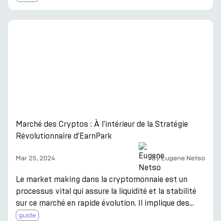
actifs, EarnPark intègre la technologie MPC avancée
pour éliminer les points de défaillance uniques. Pour
les stratégies de tenue de marché, EarnPark s'appuie
sur Binance, en exploitant le Secure Asset Fund for
Users (SAFU) pour une protection accrue des actifs.
De plus, les stratégies DeFi d'EarnPark intèg
Marché des Cryptos : À l'intérieur de la Stratégie
Révolutionnaire d'EarnPark
Mar 25, 2024
by
Eugene Netso
Le market making dans la cryptomonnaie est un
processus vital qui assure la liquidité et la stabilité
sur ce marché en rapide évolution. Il implique des
entités, connues sous le nom de teneurs de marché,
guide