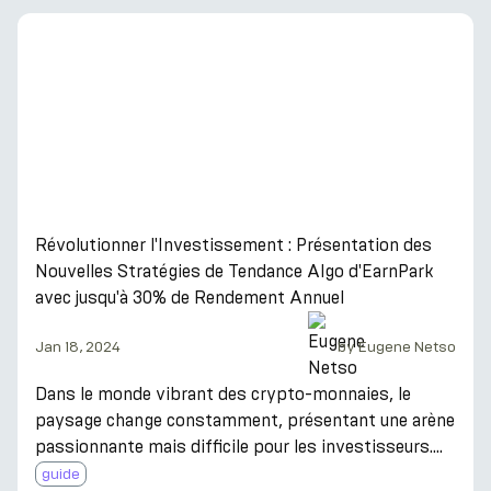
révolutionnant la manière d'aborder les
investissements. Des fonds spéculatifs aux
investisseurs individuels, l'adoption de techniques
algorithmiques est devenue un élément clé pour
déchiffrer le flux complexe des marchés financiers.
Cette ascension n'est pas just
Révolutionner l'Investissement : Présentation des
Nouvelles Stratégies de Tendance Algo d'EarnPark
avec jusqu'à 30% de Rendement Annuel
Jan 18, 2024
by
Eugene Netso
Dans le monde vibrant des crypto-monnaies, le
paysage change constamment, présentant une arène
passionnante mais difficile pour les investisseurs.
Ici, l'inattendu est routinier, posant les bases pour
guide