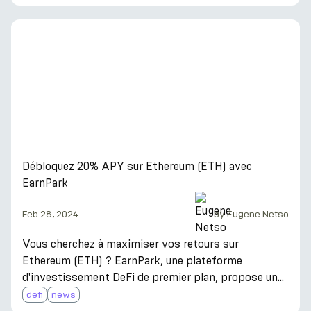
du marché des cryptomonnaies. Nous avons assisté
à une hausse remarquable ces dernières semaines,
avec la capitalisation boursière globale atteignant de
nouveaux sommets. Bitcoin, en particulier, a connu
une augmentation de prix stupéfiante de 45% au
cours des 30 derniers jours, alimentant enc
Débloquez 20% APY sur Ethereum (ETH) avec
EarnPark
Feb 28, 2024
by
Eugene Netso
Vous cherchez à maximiser vos retours sur
Ethereum (ETH) ? EarnPark, une plateforme
d'investissement DeFi de premier plan, propose une
nouvelle stratégie avec un APY flexible de 20%. Cette
defi
news
approche innovante vous permet de gagner