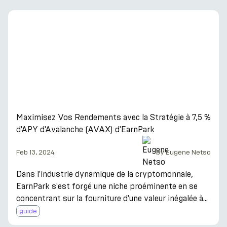
opportunité d'investissement : la stratégie de
fourniture de liquidité Avalanche (AVAX) d'EarnPark.
Conçue pour l'investisseur avant-gardiste, cette
stratégie offre non seulement un APY prometteur de
7,5 %, mais vient également avec un bonus de
démarrage excitant po
Maximisez Vos Rendements avec la Stratégie à 7,5 %
d'APY d'Avalanche (AVAX) d'EarnPark
Feb 13, 2024
by
Eugene Netso
Dans l'industrie dynamique de la cryptomonnaie,
EarnPark s'est forgé une niche proéminente en se
concentrant sur la fourniture d'une valeur inégalée à
ses investisseurs. Avec une mission profondément
guide
ancrée dans la maximisation du rendement annuel en