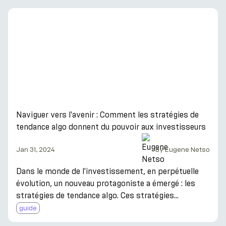
pourcentage (APY), EarnPark se distingue par son
engagement indéfectible envers la transparence et la
fiabilité. Cet engagement n'est pas seulement une
promesse mais un principe fondateur qui guide
toutes les stratégies et services proposés par l'en
Naviguer vers l'avenir : Comment les stratégies de
tendance algo donnent du pouvoir aux investisseurs
Jan 31, 2024
by
Eugene Netso
Dans le monde de l'investissement, en perpétuelle
évolution, un nouveau protagoniste a émergé : les
stratégies de tendance algo. Ces stratégies
sophistiquées, alimentées par des algorithmes
guide
avancés, ont rapidement pris de l'importance,