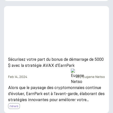
passivement sur votre ETH sans avoir à naviguer
dans les complexités de la gestion de divers
protocoles DeFi. Voici ce qui distingue la stratégie de
EarnPark : * Accès facile : Contrairement à la DeFi
traditionnelle, vous n'avez pas besoin d'être un génie
de la techn
Sécurisez votre part du bonus de démarrage de 5000
$ avec la stratégie AVAX d'EarnPark
Feb 14, 2024
by
Eugene Netso
Alors que le paysage des cryptomonnaies continue
d'évoluer, EarnPark est à l'avant-garde, élaborant des
stratégies innovantes pour améliorer votre
expérience d'investissement. Ce février, nous
news
sommes ravis d'introduire notre nouvelle