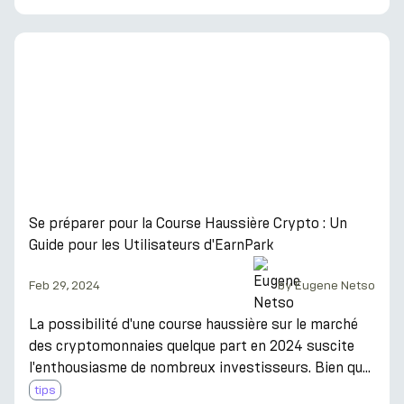
qui placent continuellement des ordres d'achat et de
vente, réduisant ainsi l'écart entre les prix d'offre
(achat) et de demande (vente). Cette activité est
cruciale dans un marché caractérisé par une volatilité
inhérente, car elle aide à stabiliser les prix et rend le
trading plus fluide pour l
Se préparer pour la Course Haussière Crypto : Un
Guide pour les Utilisateurs d'EarnPark
Feb 29, 2024
by
Eugene Netso
La possibilité d'une course haussière sur le marché
des cryptomonnaies quelque part en 2024 suscite
l'enthousiasme de nombreux investisseurs. Bien que
l'avenir reste incertain, être préparé est crucial quelle
tips