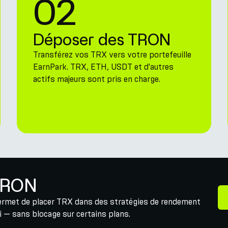
02
Déposer des TRON
Transférez vos TRX vers votre portefeuille
EarnPark. TRX, ETH, USDT et d'autres
actifs majeurs sont pris en charge.
 TRON
rmet de placer TRX dans des stratégies de rendement
 — sans blocage sur certains plans.