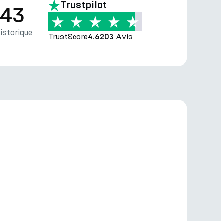
Trustpilot
.43
storique
TrustScore
Avis
4.6
203