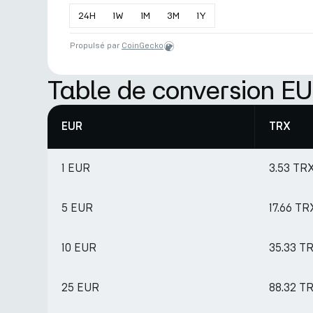
24
H
1
W
1
M
3
M
1
Y
Propulsé par
CoinGecko
Table de conversion E
EUR
TRX
1 EUR
3.53 TR
5 EUR
17.66 TR
10 EUR
35.33 T
25 EUR
88.32 T