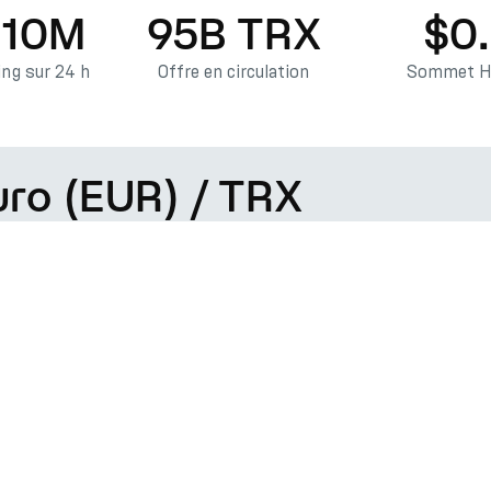
.10M
95B TRX
$0
ng sur 24 h
Offre en circulation
Sommet Hi
uro (EUR) / TRX