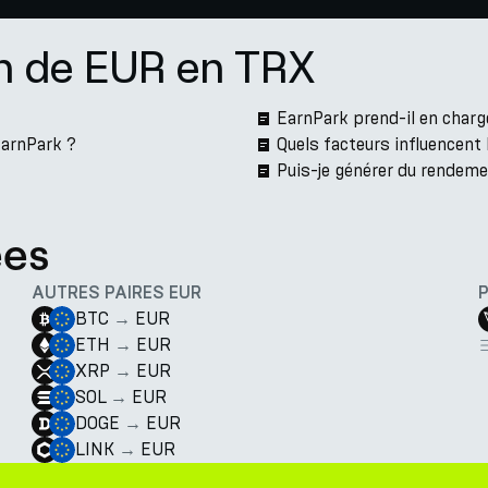
on de EUR en TRX
EarnPark prend-il en charg
arnPark ?
Quels facteurs influencent
Puis-je générer du rendem
ées
AUTRES PAIRES EUR
BTC
→
EUR
ETH
→
EUR
XRP
→
EUR
SOL
→
EUR
DOGE
→
EUR
LINK
→
EUR