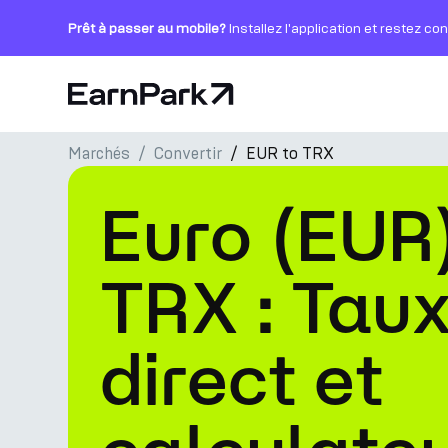
Prêt à passer au mobile?
Installez l'application et restez co
Page d'accueil
Marchés
Convertir
EUR to TRX
Produits
Euro (EUR)
Marchés
Calculatrices
TRX : Taux
PARK Token
direct et
Ressources
Entreprise