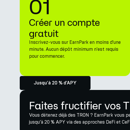
01
Créer un compte
gratuit
Inscrivez-vous sur EarnPark en moins d'une
minute. Aucun dépôt minimum n'est requis
pour commencer.
Jusqu'à 20 % d'APY
Faites fructifier vos
Vous détenez déjà des TRON ? EarnPark vous pe
jusqu’à 20 % APY via des approches DeFi et CeFi