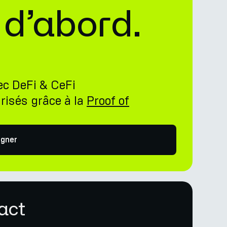
 d’abord.
ec DeFi & CeFi
risés grâce à la
Proof of
gner
act