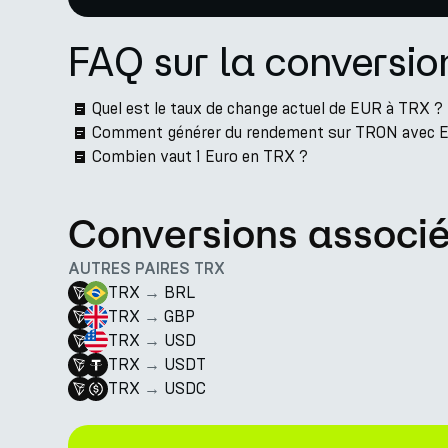
FAQ sur la conversi
Quel est le taux de change actuel de EUR à TRX ?
Comment générer du rendement sur TRON avec E
Combien vaut 1 Euro en TRX ?
Conversions associ
AUTRES PAIRES TRX
TRX
→
BRL
TRX
→
GBP
TRX
→
USD
TRX
→
USDT
TRX
→
USDC