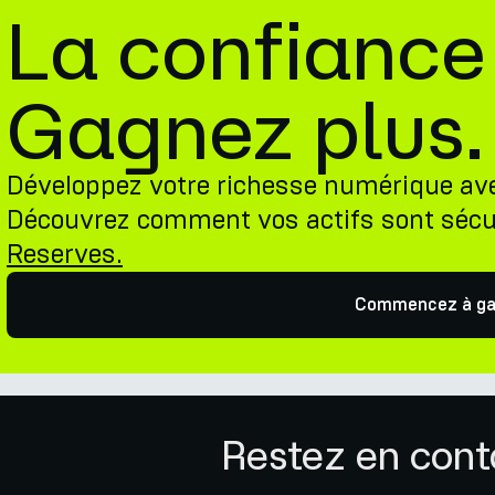
La confiance
Gagnez plus.
Développez votre richesse numérique av
Découvrez comment vos actifs sont sécu
Reserves.
Commencez à ga
Restez en cont