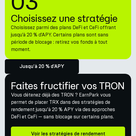
03
Choisissez une stratégie
Choisissez parmi des plans DeFi et CeFi offrant
jusqu'à 20 % d'APY. Certains plans sont sans
période de blocage : retirez vos fonds à tout
moment.
Jusqu'à 20 % d'APY
Faites fructifier vos TRON
Vous détenez déjà des TRON ? EarnPark vous
permet de placer TRX dans des stratégies de
rendement jusqu’à 20 % APY via des approches
DeFi et CeFi — sans blocage sur certains plans.
Voir les stratégies de rendement