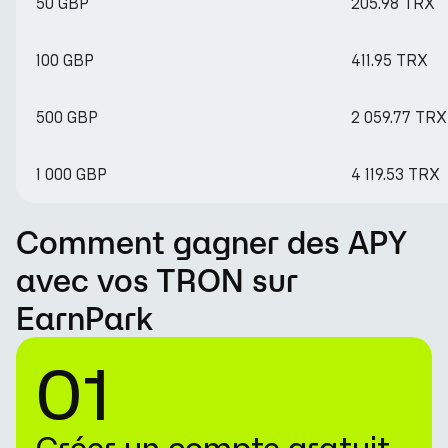
50 GBP
205.98 TRX
100 GBP
411.95 TRX
500 GBP
2 059.77 TRX
1 000 GBP
4 119.53 TRX
Comment gagner des APY
avec vos TRON sur
EarnPark
01