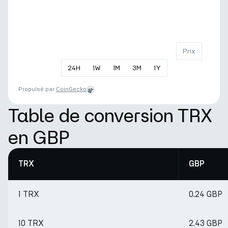
Prix
24
H
1
W
1
M
3
M
1
Y
Propulsé par
CoinGecko
Table de conversion TRX
en GBP
TRX
GBP
1 TRX
0.24 GBP
10 TRX
2.43 GBP