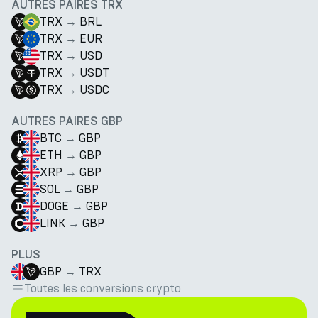
AUTRES PAIRES TRX
TRX
→
BRL
TRX
→
EUR
TRX
→
USD
TRX
→
USDT
TRX
→
USDC
AUTRES PAIRES GBP
BTC
→
GBP
ETH
→
GBP
XRP
→
GBP
SOL
→
GBP
DOGE
→
GBP
LINK
→
GBP
PLUS
GBP
→
TRX
Toutes les conversions crypto