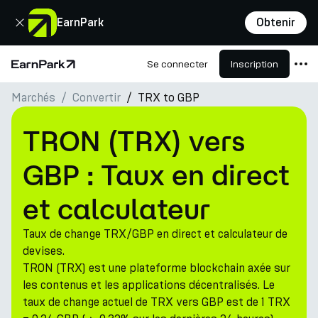
Fermer
EarnPark
Obtenir
Se connecter
Inscription
Page d'accueil
Marchés
Convertir
TRX to GBP
Produits
Marchés
TRON (TRX) vers
Calculatrices
GBP : Taux en direct
PARK Token
et calculateur
Ressources
Taux de change TRX/GBP en direct et calculateur de
Entreprise
devises.
TRON (TRX) est une plateforme blockchain axée sur
les contenus et les applications décentralisés. Le
taux de change actuel de TRX vers GBP est de 1 TRX