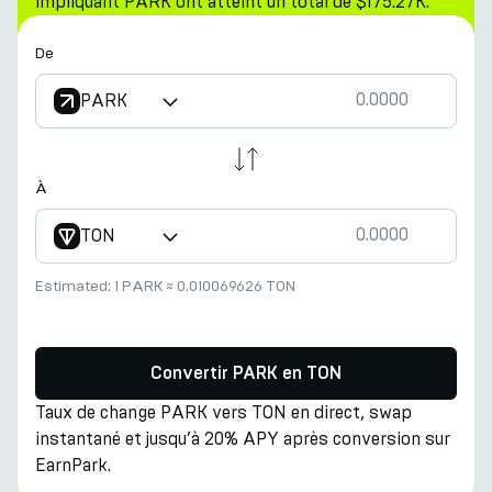
impliquant PARK ont atteint un total de $175.27K.
De
PARK
À
TON
Estimated:
1 PARK
≈
0.010069626 TON
Convertir PARK en TON
Taux de change PARK vers TON en direct, swap
instantané et jusqu’à 20% APY après conversion sur
EarnPark.