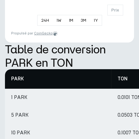
Prix
24
H
1
W
1
M
3
M
1
Y
Propulsé par
CoinGecko
Table de conversion
PARK en TON
PARK
TON
1 PARK
0.0101 TO
5 PARK
0.0503 T
10 PARK
0.1007 T