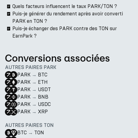
Quels facteurs influencent le taux PARK/TON ?
Puis-je générer du rendement après avoir converti
PARK en TON ?
Puis-je échanger des PARK contre des TON sur
EarnPark ?
Conversions associées
AUTRES PAIRES PARK
PARK
→
BTC
PARK
→
ETH
PARK
→
USDT
PARK
→
BNB
PARK
→
USDC
PARK
→
XRP
AUTRES PAIRES TON
BTC
→
TON