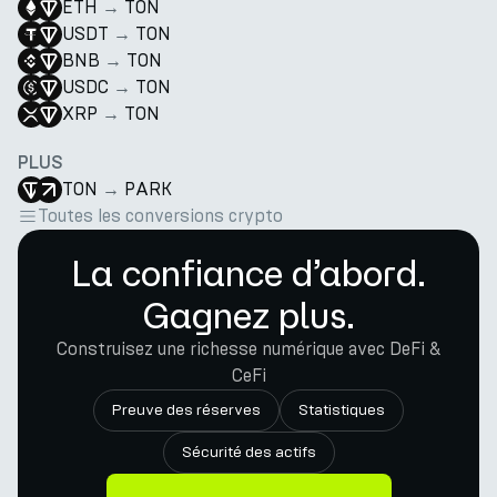
ETH
→
TON
USDT
→
TON
BNB
→
TON
USDC
→
TON
XRP
→
TON
PLUS
TON
→
PARK
Toutes les conversions crypto
La confiance d’abord.
Gagnez plus.
Construisez une richesse numérique avec DeFi &
CeFi
Preuve des réserves
Statistiques
Sécurité des actifs