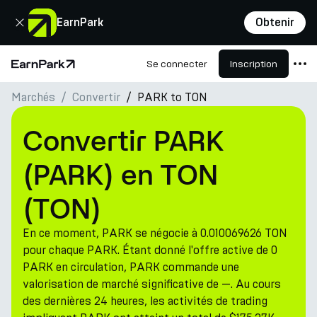
Fermer
EarnPark
Obtenir
Se connecter
Inscription
Page d'accueil
Marchés
Convertir
PARK to TON
Produits
Marchés
Convertir PARK
Calculatrices
(PARK) en TON
PARK Token
(TON)
Ressources
En ce moment, PARK se négocie à 0.010069626 TON
Entreprise
pour chaque PARK. Étant donné l'offre active de 0
PARK en circulation, PARK commande une
valorisation de marché significative de —. Au cours
des dernières 24 heures, les activités de trading