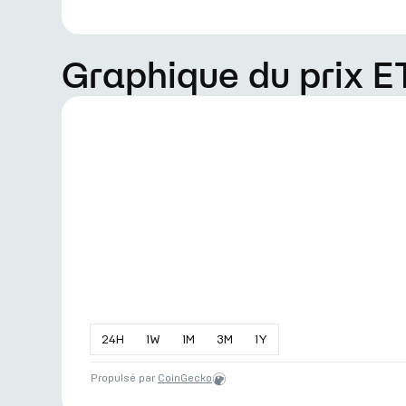
Graphique du prix 
24
H
1
W
1
M
3
M
1
Y
Propulsé par
CoinGecko