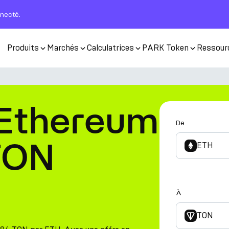
nnecté.
Produits
Marchés
Calculatrices
PARK Token
Ressour
 Ethereum
De
TON
ETH
À
TON