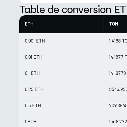
Table de conversion E
ETH
TON
0.001 ETH
1.4188 T
0.01 ETH
14.1877 
0.1 ETH
141.877
0.25 ETH
354.693
0.5 ETH
709.386
1 ETH
1 418.77