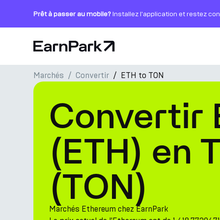
Prêt à passer au mobile?
Installez l'application et restez co
Page d'accueil
Marchés
Convertir
ETH to TON
Produits
Convertir
Marchés
Calculatrices
(ETH) en 
PARK Token
(TON)
Ressources
Entreprise
Marchés Ethereum chez EarnPark