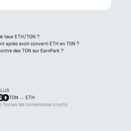
t le taux ETH/TON ?
ent après avoir converti ETH en TON ?
contre des TON sur EarnPark ?
PLUS
TON
→
ETH
Toutes les conversions crypto