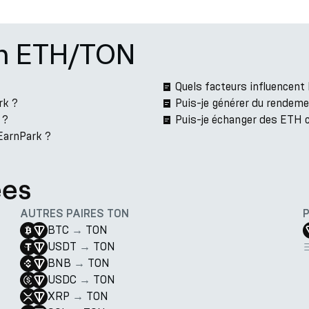
on ETH/TON
Quels facteurs influencen
rk ?
Puis-je générer du rendem
 ?
Puis-je échanger des ETH 
 EarnPark ?
ées
AUTRES PAIRES TON
BTC
→
TON
USDT
→
TON
BNB
→
TON
USDC
→
TON
XRP
→
TON