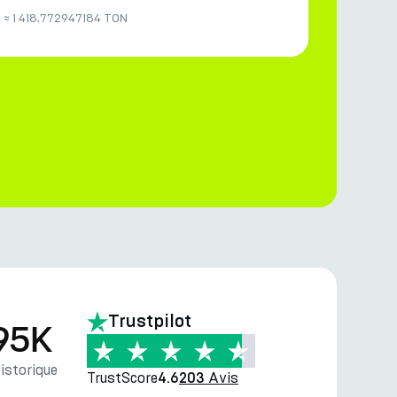
H
≈
1 418.772947184 TON
Trustpilot
95K
storique
TrustScore
Avis
4.6
203