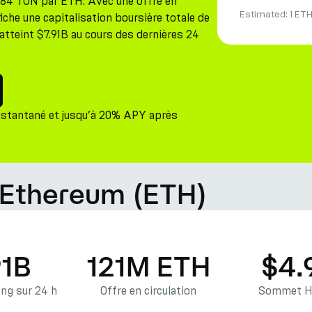
7184 TON par ETH. Avec une offre en
Estimated:
1 ET
iche une capitalisation boursière totale de
tteint $7.91B au cours des dernières 24
nstantané et jusqu’à 20% APY après
 Ethereum (ETH)
91B
121M ETH
$4.
ng sur 24 h
Offre en circulation
Sommet Hi