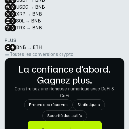
USDT
→
BNB
USDC
→
BNB
XRP
→
BNB
SOL
→
BNB
TRX
→
BNB
PLUS
BNB
→
ETH
Toutes les conversions crypto
La confiance d’abord.
Gagnez plus.
Construisez une richesse numérique avec DeFi &
CeFi
Preuve des réserves
Statistiques
Sécurité des actifs