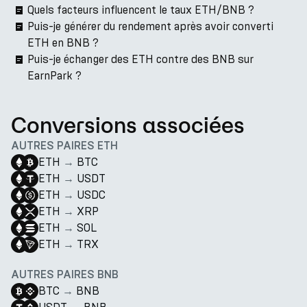
Quels facteurs influencent le taux ETH/BNB ?
Puis-je générer du rendement après avoir converti
ETH en BNB ?
Puis-je échanger des ETH contre des BNB sur
EarnPark ?
Conversions associées
AUTRES PAIRES ETH
ETH
→
BTC
ETH
→
USDT
ETH
→
USDC
ETH
→
XRP
ETH
→
SOL
ETH
→
TRX
AUTRES PAIRES BNB
BTC
→
BNB