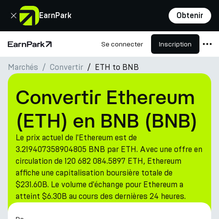
Fermer
EarnPark
Obtenir
Se connecter
Inscription
Page d'accueil
Marchés
Convertir
ETH to BNB
Produits
Marchés
Convertir Ethereum
Calculatrices
(ETH) en BNB (BNB)
PARK Token
Le prix actuel de l'Ethereum est de
Ressources
3.219407358904805 BNB par ETH. Avec une offre en
circulation de 120 682 084.5897 ETH, Ethereum
Entreprise
affiche une capitalisation boursière totale de
$231.60B. Le volume d'échange pour Ethereum a
atteint $6.30B au cours des dernières 24 heures.