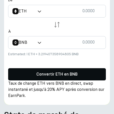
De
ETH
À
BNB
Estimated:
1 ETH
≈
3.219407358904805 BNB
Convertir ETH en BNB
Taux de change ETH vers BNB en direct, swap
instantané et jusqu’à 20% APY après conversion sur
EarnPark.