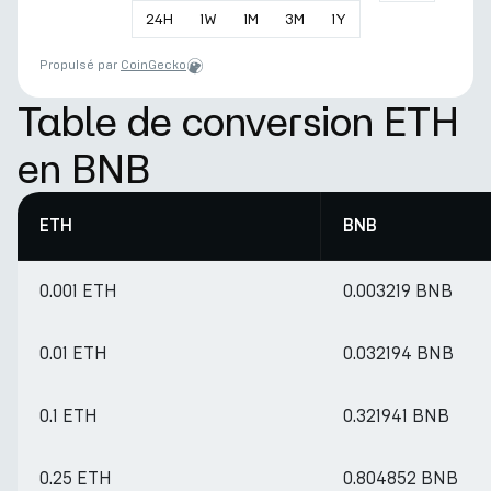
24
H
1
W
1
M
3
M
1
Y
Propulsé par
CoinGecko
Table de conversion ETH
en BNB
ETH
BNB
0.001 ETH
0.003219 BNB
0.01 ETH
0.032194 BNB
0.1 ETH
0.321941 BNB
0.25 ETH
0.804852 BNB