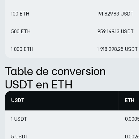
100 ETH
191 829.83 USDT
500 ETH
959 149.13 USDT
1 000 ETH
1 918 298.25 USDT
Table de conversion
USDT en ETH
USDT
ETH
1 USDT
0.000
5 USDT
0.002