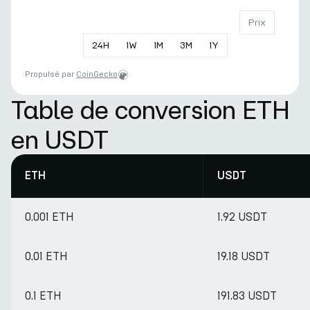
Prix
24
H
1
W
1
M
3
M
1
Y
Propulsé par
CoinGecko
Table de conversion ETH
en USDT
ETH
USDT
0.001 ETH
1.92 USDT
0.01 ETH
19.18 USDT
0.1 ETH
191.83 USDT