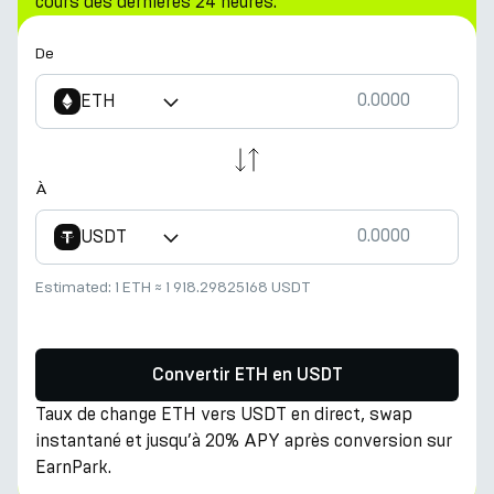
cours des dernières 24 heures.
De
ETH
À
USDT
Estimated:
1 ETH
≈
1 918.29825168 USDT
Convertir ETH en USDT
Taux de change ETH vers USDT en direct, swap
instantané et jusqu’à 20% APY après conversion sur
EarnPark.