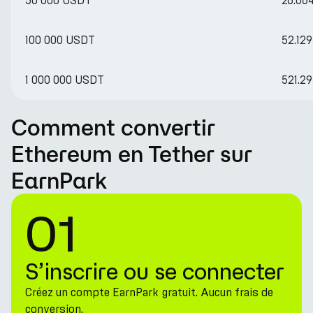
50 000 USDT
26.06
100 000 USDT
52.12
1 000 000 USDT
521.2
Comment convertir
Ethereum en Tether sur
EarnPark
01
S’inscrire ou se connecter
Créez un compte EarnPark gratuit. Aucun frais de
conversion.