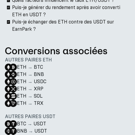
Quels facteurs influencent le taux ETH/USDT ?
Puis-je générer du rendement après avoir converti
ETH en USDT ?
Puis-je échanger des ETH contre des USDT sur
EarnPark ?
Conversions associées
AUTRES PAIRES ETH
ETH
→
BTC
ETH
→
BNB
ETH
→
USDC
ETH
→
XRP
ETH
→
SOL
ETH
→
TRX
AUTRES PAIRES USDT
BTC
→
USDT
BNB
→
USDT