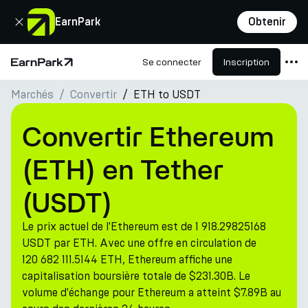
Fermer
EarnPark
Obtenir
Se connecter
Inscription
Page d'accueil
Marchés
Convertir
ETH to USDT
Produits
Marchés
Convertir Ethereum
Calculatrices
(ETH) en Tether
PARK Token
(USDT)
Ressources
Le prix actuel de l'Ethereum est de 1 918.29825168
Entreprise
USDT par ETH. Avec une offre en circulation de
120 682 111.5144 ETH, Ethereum affiche une
capitalisation boursière totale de $231.30B. Le
volume d'échange pour Ethereum a atteint $7.89B au