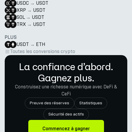
USDC
→
USDT
XRP
→
USDT
SOL
→
USDT
TRX
→
USDT
PLUS
USDT
→
ETH
Toutes les conversions crypto
La confiance d’abord.
Gagnez plus.
Construisez une richesse numérique avec DeFi &
CeFi
Preuve des réserves
Statistiques
Sécurité des actifs
Commencez à gagner