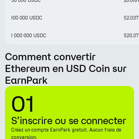
50 000 USDC
26.018
100 000 USDC
52.03
1 000 000 USDC
520.3
Comment convertir
Ethereum en USD Coin sur
EarnPark
01
S’inscrire ou se connecter
Créez un compte EarnPark gratuit. Aucun frais de
conversion.