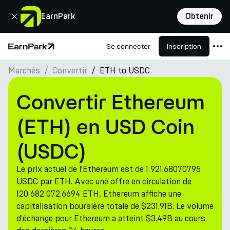
Fermer
EarnPark
Obtenir
Se connecter
Inscription
Page d'accueil
Marchés
Convertir
ETH to USDC
Produits
Marchés
Convertir Ethereum
Calculatrices
(ETH) en USD Coin
PARK Token
(USDC)
Ressources
Le prix actuel de l'Ethereum est de 1 921.68070795
Entreprise
USDC par ETH. Avec une offre en circulation de
120 682 072.6694 ETH, Ethereum affiche une
capitalisation boursière totale de $231.91B. Le volume
d'échange pour Ethereum a atteint $3.49B au cours