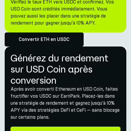
Vérifiez le taux ETH vers USDC et confirmez. Vos
USD Coin sont crédités immédiatement. Vous
pouvez aussi les placer dans une stratégie de
rendement pour gagner jusqu’à 10% APY.
Convertir ETH en USDC
Générez du rendement
sur USD Coin après
conversion
Après avoir converti Ethereum en USD Coin, faites
fructifier vos USDC sur EarnPark. Placez-les dans
une stratégie de rendement et gagnez jusqu’à 10%
APY via des stratégies DeFi et CeFi — sans blocage
sur certains plans.