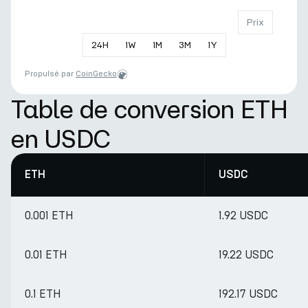
Prix
24
H
1
W
1
M
3
M
1
Y
Propulsé par
CoinGecko
Table de conversion ETH
en USDC
ETH
USDC
0.001 ETH
1.92 USDC
0.01 ETH
19.22 USDC
0.1 ETH
192.17 USDC