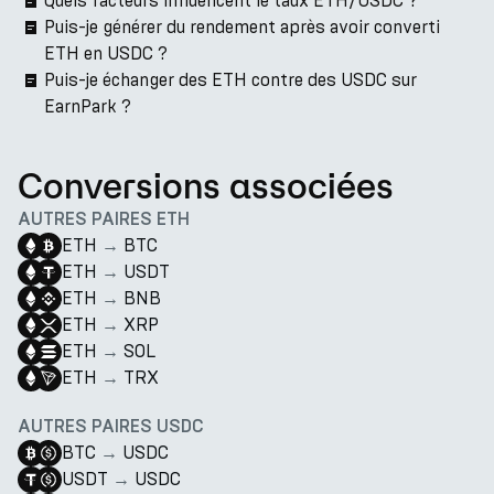
Quels facteurs influencent le taux ETH/USDC ?
Puis-je générer du rendement après avoir converti
ETH en USDC ?
Puis-je échanger des ETH contre des USDC sur
EarnPark ?
Conversions associées
AUTRES PAIRES ETH
ETH
→
BTC
ETH
→
USDT
ETH
→
BNB
ETH
→
XRP
ETH
→
SOL
ETH
→
TRX
AUTRES PAIRES USDC
BTC
→
USDC
USDT
→
USDC