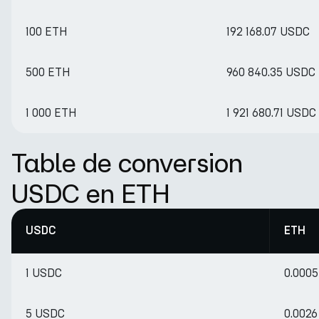
100 ETH
192 168.07 USDC
500 ETH
960 840.35 USDC
1 000 ETH
1 921 680.71 USDC
Table de conversion
USDC en ETH
USDC
ETH
1 USDC
0.000
5 USDC
0.002