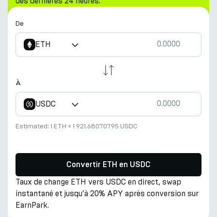
des dernières 24 heures.
De
ETH
À
USDC
Estimated:
1 ETH
≈
1 921.68070795 USDC
Convertir ETH en USDC
Taux de change ETH vers USDC en direct, swap
instantané et jusqu’à 20% APY après conversion sur
EarnPark.