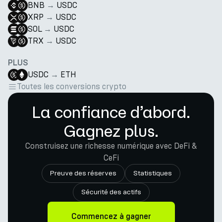
BNB
→
USDC
XRP
→
USDC
SOL
→
USDC
TRX
→
USDC
PLUS
USDC
→
ETH
Toutes les conversions crypto
La confiance d’abord.
Gagnez plus.
Construisez une richesse numérique avec DeFi &
CeFi
Preuve des réserves
Statistiques
Sécurité des actifs
Commencez à gagner