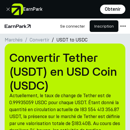
Fermer
EarnPark
Obtenir
Se connecter
Inscription
Page d'accueil
Marchés
Convertir
USDT to USDC
Produits
Marchés
Convertir Tether
Calculatrices
(USDT) en USD Coin
PARK Token
(USDC)
Ressources
Actuellement, le taux de change de Tether est de
Entreprise
0.99935059 USDC pour chaque USDT. Étant donné la
quantité en circulation actuelle de 183 554 413 356.87
USDT, la présence sur le marché de Tether est définie
par une valorisation totale de $183.40B. Au cours des