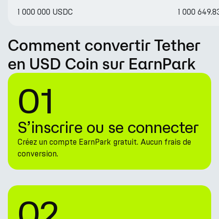
1 000 000 USDC
1 000 649.
Comment convertir Tether
en USD Coin sur EarnPark
01
S’inscrire ou se connecter
Créez un compte EarnPark gratuit. Aucun frais de
conversion.
02