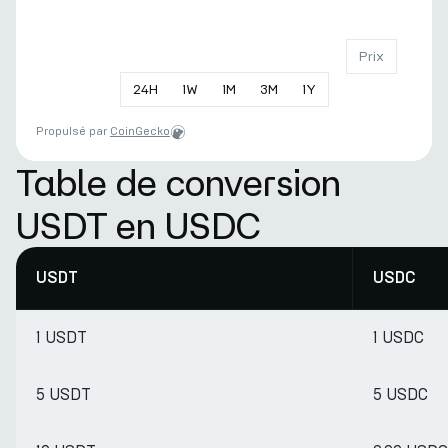
Prix
24
H
1
W
1
M
3
M
1
Y
Propulsé par
CoinGecko
Table de conversion
USDT en USDC
USDT
USDC
1 USDT
1 USDC
5 USDT
5 USDC