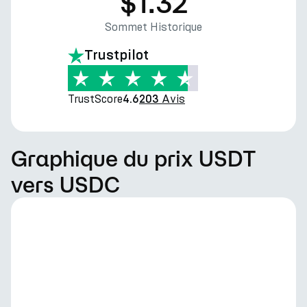
$1.32
Sommet Historique
Trustpilot
TrustScore
Avis
4.6
203
Graphique du prix USDT
vers USDC