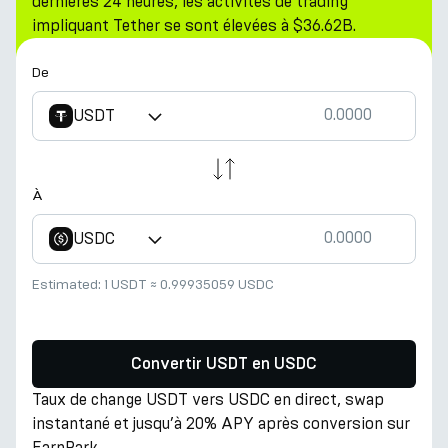
dernières 24 heures, les activités de trading
impliquant Tether se sont élevées à $36.62B.
De
USDT
À
USDC
Estimated:
1 USDT
≈
0.99935059 USDC
Convertir USDT en USDC
Taux de change USDT vers USDC en direct, swap
instantané et jusqu’à 20% APY après conversion sur
EarnPark.