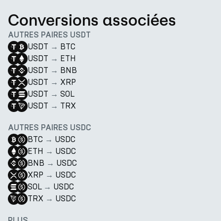
Conversions associées
AUTRES PAIRES USDT
USDT
→
BTC
USDT
→
ETH
USDT
→
BNB
USDT
→
XRP
USDT
→
SOL
USDT
→
TRX
AUTRES PAIRES USDC
BTC
→
USDC
ETH
→
USDC
BNB
→
USDC
XRP
→
USDC
SOL
→
USDC
TRX
→
USDC
PLUS