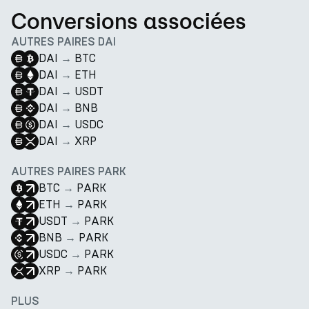
Conversions associées
AUTRES PAIRES DAI
DAI
→
BTC
DAI
→
ETH
DAI
→
USDT
DAI
→
BNB
DAI
→
USDC
DAI
→
XRP
AUTRES PAIRES PARK
BTC
→
PARK
ETH
→
PARK
USDT
→
PARK
BNB
→
PARK
USDC
→
PARK
XRP
→
PARK
PLUS