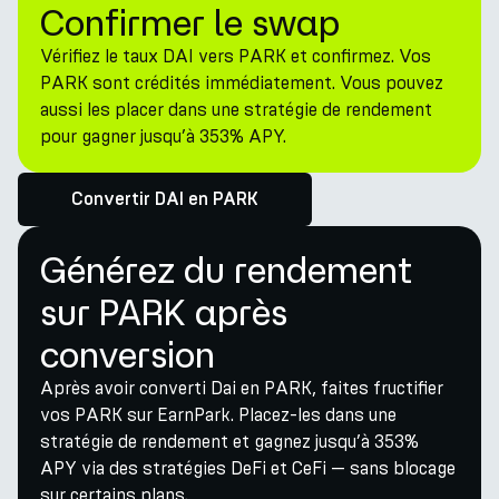
Confirmer le swap
Vérifiez le taux DAI vers PARK et confirmez. Vos
PARK sont crédités immédiatement. Vous pouvez
aussi les placer dans une stratégie de rendement
pour gagner jusqu’à 353% APY.
Convertir DAI en PARK
Générez du rendement
sur PARK après
conversion
Après avoir converti Dai en PARK, faites fructifier
vos PARK sur EarnPark. Placez-les dans une
stratégie de rendement et gagnez jusqu’à 353%
APY via des stratégies DeFi et CeFi — sans blocage
sur certains plans.