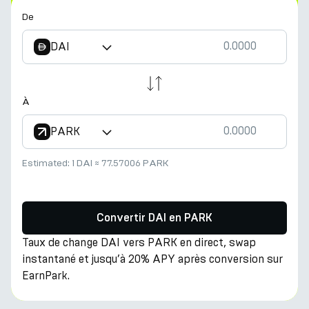
De
DAI
À
PARK
Estimated:
1 DAI
≈
77.57006 PARK
Convertir DAI en PARK
Taux de change DAI vers PARK en direct, swap
instantané et jusqu’à 20% APY après conversion sur
EarnPark.