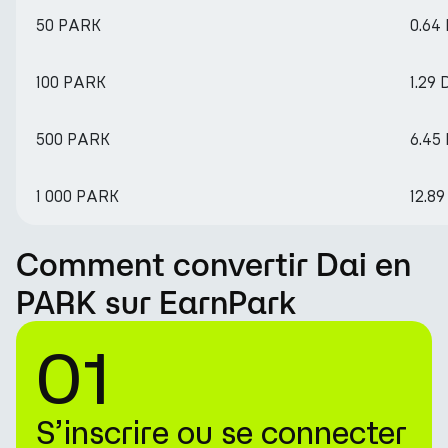
50 PARK
0.64
100 PARK
1.29 
500 PARK
6.45
1 000 PARK
12.89
Comment convertir Dai en
PARK sur EarnPark
01
S’inscrire ou se connecter