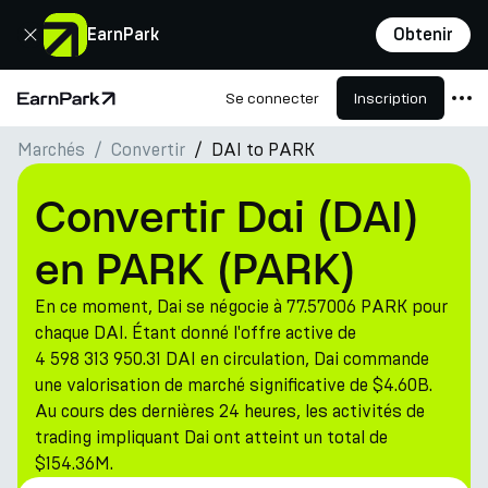
Fermer
EarnPark
Obtenir
Se connecter
Inscription
Page d'accueil
Marchés
Convertir
DAI to PARK
Produits
Marchés
Convertir Dai (DAI)
Calculatrices
en PARK (PARK)
PARK Token
En ce moment, Dai se négocie à 77.57006 PARK pour
Ressources
chaque DAI. Étant donné l'offre active de
4 598 313 950.31 DAI en circulation, Dai commande
Entreprise
une valorisation de marché significative de $4.60B.
Au cours des dernières 24 heures, les activités de
trading impliquant Dai ont atteint un total de
$154.36M.