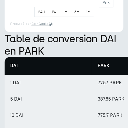
Prix
24
H
1
W
1
M
3
M
1
Y
Propulsé par
CoinGecko
Table de conversion DAI
en PARK
DAI
PARK
1 DAI
77.57 PARK
5 DAI
387.85 PARK
10 DAI
775.7 PARK