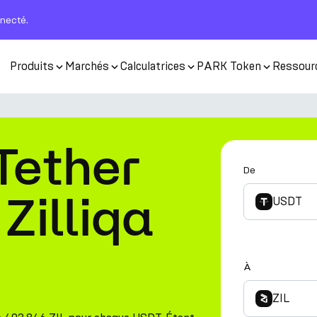
nnecté.
Produits
Marchés
Calculatrices
PARK Token
Ressour
Tether
De
Zilliqa
USDT
À
ZIL