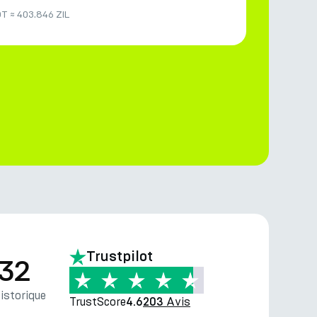
DT
≈
403.846 ZIL
Trustpilot
.32
storique
TrustScore
Avis
4.6
203