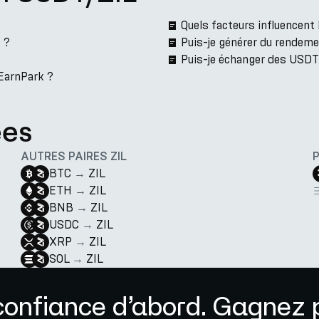
Quels facteurs influencent
 ?
Puis-je générer du rendeme
Puis-je échanger des USDT
 EarnPark ?
ées
AUTRES PAIRES ZIL
BTC
→
ZIL
ETH
→
ZIL
BNB
→
ZIL
USDC
→
ZIL
XRP
→
ZIL
SOL
→
ZIL
confiance d’abord. Gagnez p