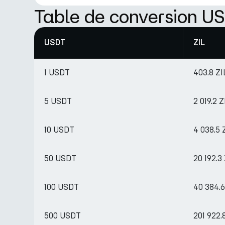
Table de conversion US
USDT
ZIL
1 USDT
403.8 ZI
5 USDT
2 019.2 Z
10 USDT
4 038.5 
50 USDT
20 192.3
100 USDT
40 384.6
500 USDT
201 922.