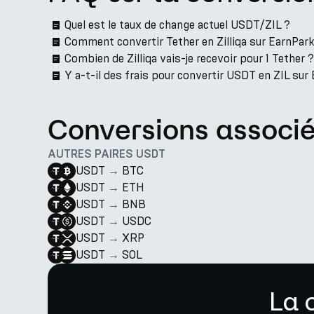
Quel est le taux de change actuel USDT/ZIL ?
Comment convertir Tether en Zilliqa sur EarnPark
Combien de Zilliqa vais-je recevoir pour 1 Tether ?
Y a-t-il des frais pour convertir USDT en ZIL sur
Conversions associ
AUTRES PAIRES USDT
USDT
→
BTC
USDT
→
ETH
USDT
→
BNB
USDT
→
USDC
USDT
→
XRP
USDT
→
SOL
La 