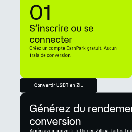
01
S’inscrire ou se
connecter
Créez un compte EarnPark gratuit. Aucun
frais de conversion.
Convertir USDT en ZIL
Générez du rendement
conversion
Après avoir converti Tether en Zilliqa, faites fr