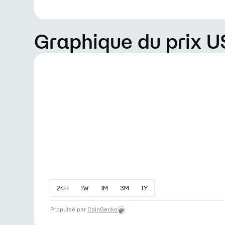
Graphique du prix U
24
H
1
W
1
M
3
M
1
Y
Propulsé par
CoinGecko