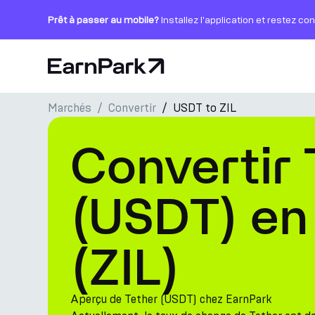
Prêt à passer au mobile?
Installez l'application et restez co
Page d'accueil
Marchés
Convertir
USDT to ZIL
Produits
Convertir 
Marchés
Calculatrices
(USDT) en 
PARK Token
(ZIL)
Ressources
Entreprise
Aperçu de Tether (USDT) chez EarnPark