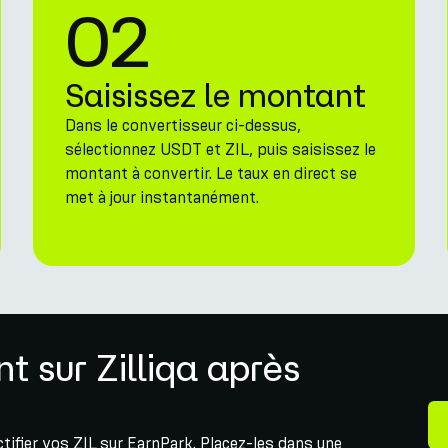
02
Saisissez le montant
Dans le convertisseur ci-dessus,
sélectionnez USDT et ZIL, puis saisissez le
montant à convertir. Le taux en direct se
met à jour instantanément.
 sur Zilliqa après
uctifier vos ZIL sur EarnPark. Placez-les dans une