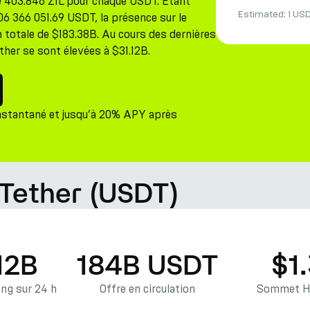
de 403.846 ZIL pour chaque USDT. Étant
Estimated:
1 US
506 366 051.69 USDT, la présence sur le
n totale de $183.38B. Au cours des dernières
ther se sont élevées à $31.12B.
nstantané et jusqu’à 20% APY après
Tether (USDT)
12B
184B USDT
$1
ng sur 24 h
Offre en circulation
Sommet Hi