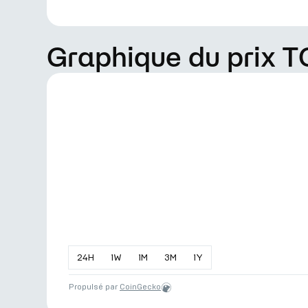
Graphique du prix 
24
H
1
W
1
M
3
M
1
Y
Propulsé par
CoinGecko