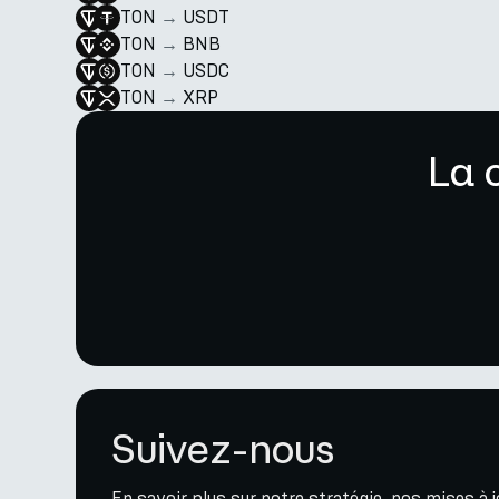
TON
→
USDT
TON
→
BNB
TON
→
USDC
TON
→
XRP
La 
Suivez-nous
En savoir plus sur notre stratégie, nos mises à 