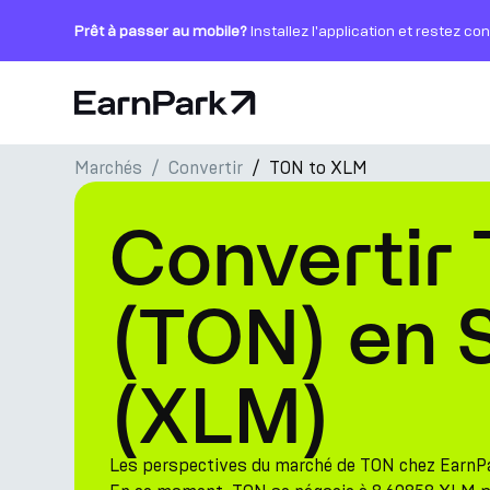
Prêt à passer au mobile?
Installez l'application et restez co
Page d'accueil
Marchés
Convertir
TON to XLM
Produits
Convertir
Marchés
Calculatrices
(TON) en S
PARK Token
(XLM)
Ressources
Entreprise
Les perspectives du marché de TON chez EarnP