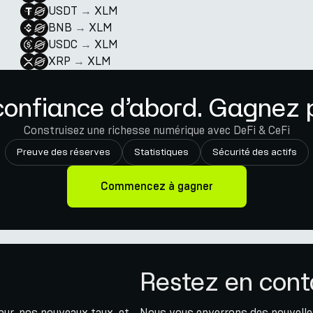
USDT
→
XLM
BNB
→
XLM
USDC
→
XLM
XRP
→
XLM
confiance d’abord. Gagnez p
Construisez une richesse numérique avec DeFi & CeFi
Preuve des réserves
Statistiques
Sécurité des actifs
Commencez à gagner
Restez en cont
jour, nos nouveaux taux, et
Nous vous enverrons des nouvelles