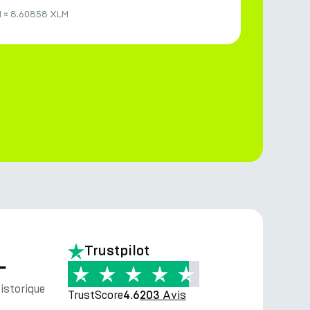
N
≈
8.60858 XLM
Trustpilot
—
storique
TrustScore
Avis
4.6
203