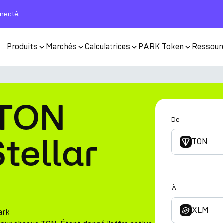
nnecté.
Produits
Marchés
Calculatrices
PARK Token
Ressour
 TON
De
tellar
TON
À
XLM
ark