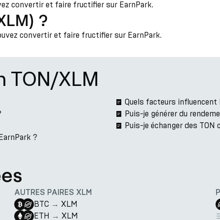
 convertir et faire fructifier sur EarnPark.
(XLM) ?
vez convertir et faire fructifier sur EarnPark.
ion TON/XLM
Quels facteurs influencen
?
Puis-je générer du rendem
Puis-je échanger des TON 
 EarnPark ?
ées
AUTRES PAIRES XLM
BTC
→
XLM
ETH
→
XLM