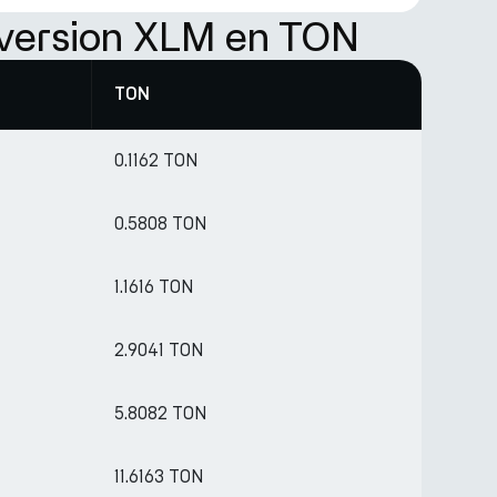
nversion XLM en TON
TON
0.1162 TON
0.5808 TON
1.1616 TON
2.9041 TON
5.8082 TON
11.6163 TON