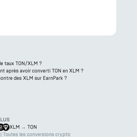
t le taux TON/XLM ?
ent après avoir converti TON en XLM ?
contre des XLM sur EarnPark ?
PLUS
XLM
→
TON
Toutes les conversions crypto