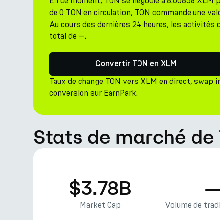
En ce moment, TON se négocie à 8.60858 XLM po
de 0 TON en circulation, TON commande une valor
Au cours des dernières 24 heures, les activités 
total de —.
Convertir TON en XLM
Taux de change TON vers XLM en direct, swap i
conversion sur EarnPark.
Stats de marché de
$3.78B
Market Cap
Volume de tradi