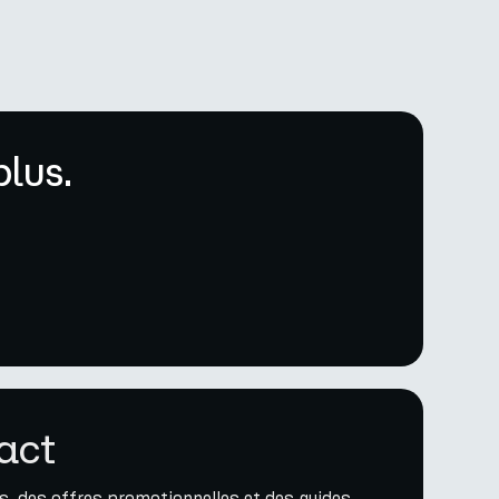
lus.
act
, des offres promotionnelles et des guides