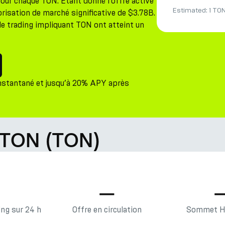
ur chaque TON. Étant donné l'offre active
Estimated:
1 TO
isation de marché significative de $3.78B.
de trading impliquant TON ont atteint un
nstantané et jusqu’à 20% APY après
 TON (TON)
—
—
ng sur 24 h
Offre en circulation
Sommet Hi