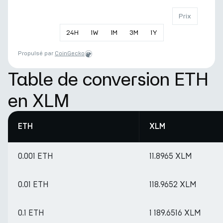
Prix
24
H
1
W
1
M
3
M
1
Y
Propulsé par
CoinGecko
Table de conversion ETH
en XLM
ETH
XLM
0.001 ETH
11.8965 XLM
0.01 ETH
118.9652 XLM
0.1 ETH
1 189.6516 XLM