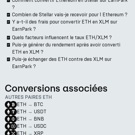
Comment convertir Ethereum en Stellar sur EarnPark
?
Combien de Stellar vais-je recevoir pour 1 Ethereum ?
Y a-t-il des frais pour convertir ETH en XLM sur
EarnPark ?
Quels facteurs influencent le taux ETH/XLM ?
Puis-je générer du rendement après avoir converti
ETH en XLM ?
Puis-je échanger des ETH contre des XLM sur
EarnPark ?
Conversions associées
AUTRES PAIRES ETH
ETH
→
BTC
ETH
→
USDT
ETH
→
BNB
ETH
→
USDC
ETH
→
XRP