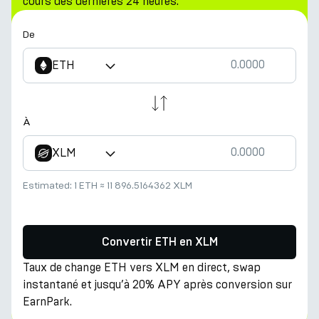
cours des dernières 24 heures.
De
ETH
À
XLM
Estimated:
1 ETH
≈
11 896.5164362 XLM
Convertir ETH en XLM
Taux de change ETH vers XLM en direct, swap
instantané et jusqu’à 20% APY après conversion sur
EarnPark.