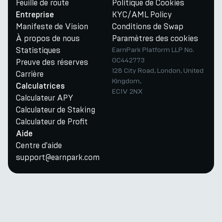
Feuille de route
Politique de Cookies
KYC/AML Policy
Entreprise
Manifeste de Vision
Conditions de Swap
À propos de nous
Paramètres des cookies
Statistiques
EarnPark Platform LLP No.
OC442773
Preuve des réserves
128 City Road, London, United
Carrière
Kingdom,
Calculatrices
EC1V 2NX
Calculateur APY
Calculateur de Staking
Calculateur de Profit
Aide
Centre d'aide
support@earnpark.com
Twitter
Youtube
Telegram
Discord