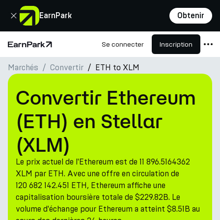
Fermer
EarnPark
Obtenir
Se connecter
Inscription
Page d'accueil
Marchés
Convertir
ETH to XLM
Produits
Marchés
Convertir Ethereum
Calculatrices
(ETH) en Stellar
PARK Token
(XLM)
Ressources
Le prix actuel de l'Ethereum est de 11 896.5164362
Entreprise
XLM par ETH. Avec une offre en circulation de
120 682 142.451 ETH, Ethereum affiche une
capitalisation boursière totale de $229.82B. Le
volume d'échange pour Ethereum a atteint $8.51B au