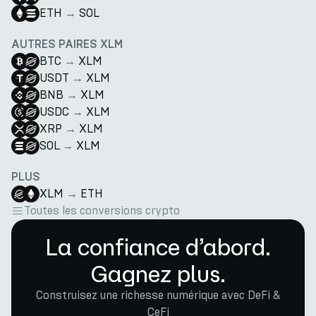
ETH
→
SOL
AUTRES PAIRES XLM
BTC
→
XLM
USDT
→
XLM
BNB
→
XLM
USDC
→
XLM
XRP
→
XLM
SOL
→
XLM
PLUS
XLM
→
ETH
Toutes les conversions crypto
La confiance d’abord.
Gagnez plus.
Construisez une richesse numérique avec DeFi &
CeFi