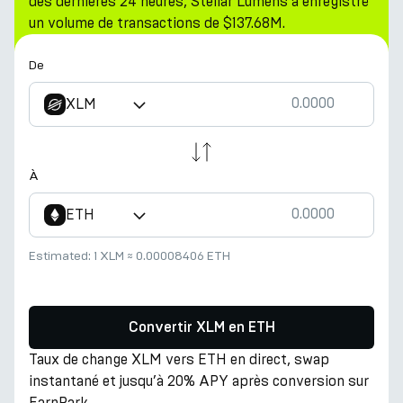
des dernières 24 heures, Stellar Lumens a enregistré
un volume de transactions de $137.68M.
De
XLM
À
ETH
Estimated:
1 XLM
≈
0.00008406 ETH
Convertir XLM en ETH
Taux de change XLM vers ETH en direct, swap
instantané et jusqu’à 20% APY après conversion sur
EarnPark.