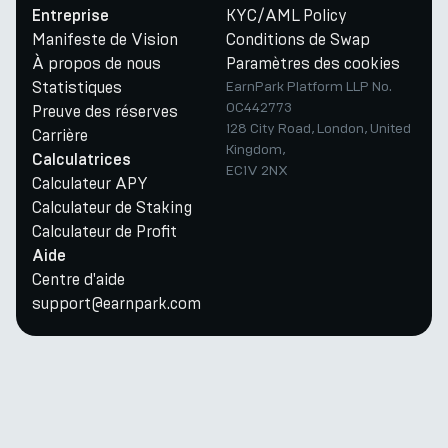
KYC/AML Policy
Entreprise
Manifeste de Vision
Conditions de Swap
À propos de nous
Paramètres des cookies
Statistiques
EarnPark Platform LLP No.
OC442773
Preuve des réserves
128 City Road, London, United
Carrière
Kingdom,
Calculatrices
EC1V 2NX
Calculateur APY
Calculateur de Staking
Calculateur de Profit
Aide
Centre d'aide
support@earnpark.com
Twitter
Youtube
Telegram
Discord