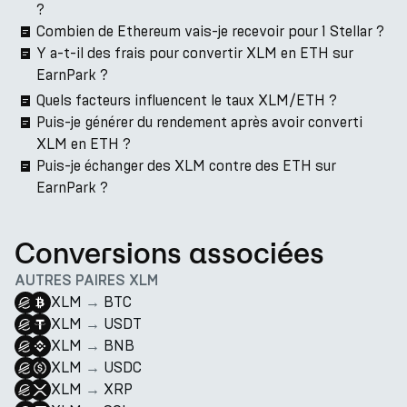
?
Combien de Ethereum vais-je recevoir pour 1 Stellar ?
Y a-t-il des frais pour convertir XLM en ETH sur
EarnPark ?
Quels facteurs influencent le taux XLM/ETH ?
Puis-je générer du rendement après avoir converti
XLM en ETH ?
Puis-je échanger des XLM contre des ETH sur
EarnPark ?
Conversions associées
AUTRES PAIRES XLM
XLM
→
BTC
XLM
→
USDT
XLM
→
BNB
XLM
→
USDC
XLM
→
XRP