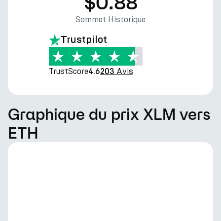
$0.88
Sommet Historique
Trustpilot
TrustScore
Avis
4.6
203
Graphique du prix XLM vers
ETH