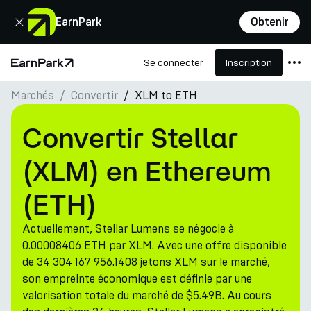
Fermer
EarnPark
Obtenir
Se connecter
Inscription
Page d'accueil
Marchés
Convertir
XLM to ETH
Produits
Marchés
Convertir Stellar
Calculatrices
(XLM) en Ethereum
PARK Token
(ETH)
Ressources
Actuellement, Stellar Lumens se négocie à
Entreprise
0.00008406 ETH par XLM. Avec une offre disponible
de 34 304 167 956.1408 jetons XLM sur le marché,
son empreinte économique est définie par une
valorisation totale du marché de $5.49B. Au cours