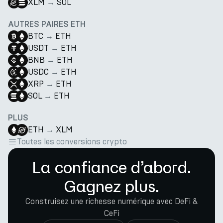
XLM
→
SOL
AUTRES PAIRES ETH
BTC
→
ETH
USDT
→
ETH
BNB
→
ETH
USDC
→
ETH
XRP
→
ETH
SOL
→
ETH
PLUS
ETH
→
XLM
Toutes les conversions crypto
La confiance d’abord.
Gagnez plus.
Construisez une richesse numérique avec DeFi &
CeFi