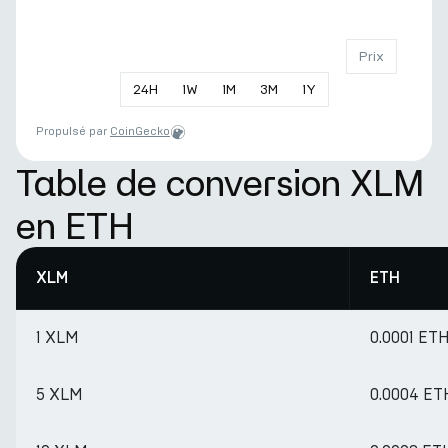
Prix
24
H
1
W
1
M
3
M
1
Y
Propulsé par
CoinGecko
Table de conversion XLM
en ETH
XLM
ETH
1 XLM
0.0001 ET
5 XLM
0.0004 ET