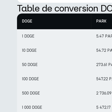
Table de conversion 
DOGE
PARK
1 DOGE
5.47 PA
10 DOGE
54.72 P
50 DOGE
273.61 
100 DOGE
547.22 
500 DOGE
2 736.0
1 000 DOGE
5 472.1