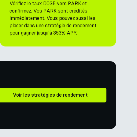
Vérifiez le taux DOGE vers PARK et
confirmez. Vos PARK sont crédités
immédiatement. Vous pouvez aussi les
placer dans une stratégie de rendement
pour gagner jusqu’à 353% APY.
Voir les stratégies de rendement