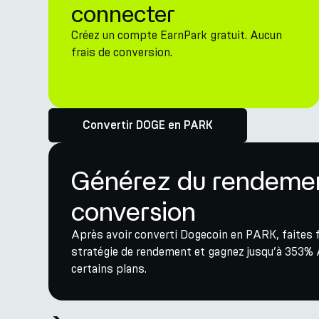
connecter
Créez un compte EarnPark gratuit. Aucun
frais de conversion.
Convertir DOGE en PARK
Générez du rendemen
conversion
Après avoir converti Dogecoin en PARK, faites f
stratégie de rendement et gagnez jusqu’à 353% 
certains plans.