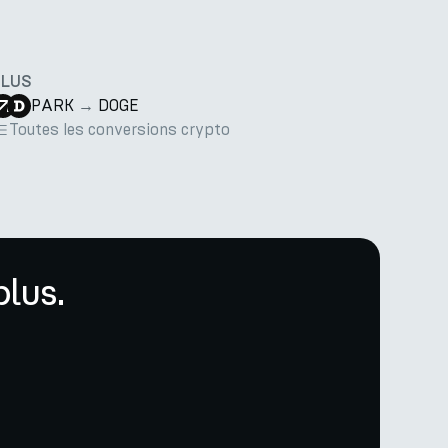
PLUS
PARK
→
DOGE
Toutes les conversions crypto
lus.