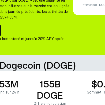
3 PARK par DOGE. Avec une quantité en
Estimated:
1 DO
son influence sur le marché est soulignée
de la journée précédente, les activités de
e $374.53M.
 instantané et jusqu’à 20% APY après
 Dogecoin (DOGE)
.53M
155B
$0
DOGE
ng sur 24 h
Sommet Hi
Offre en circulation