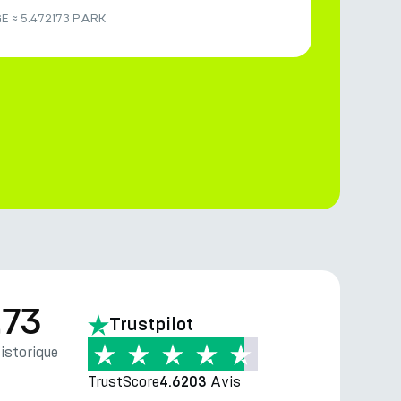
GE
≈
5.472173 PARK
.73
Trustpilot
storique
TrustScore
Avis
4.6
203