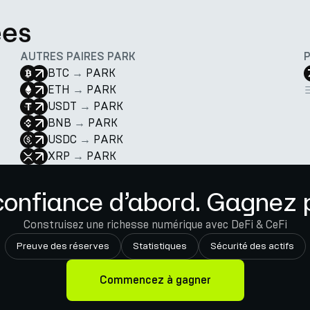
ées
AUTRES PAIRES PARK
BTC
→
PARK
ETH
→
PARK
USDT
→
PARK
BNB
→
PARK
USDC
→
PARK
XRP
→
PARK
confiance d’abord. Gagnez p
Construisez une richesse numérique avec DeFi & CeFi
Preuve des réserves
Statistiques
Sécurité des actifs
Commencez à gagner