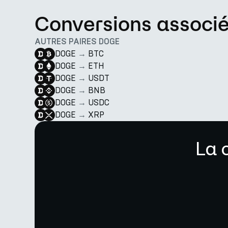
Conversions associ
AUTRES PAIRES DOGE
DOGE
→
BTC
DOGE
→
ETH
DOGE
→
USDT
DOGE
→
BNB
DOGE
→
USDC
DOGE
→
XRP
La 