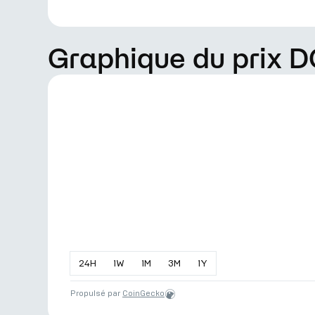
Graphique du prix 
24
H
1
W
1
M
3
M
1
Y
Propulsé par
CoinGecko