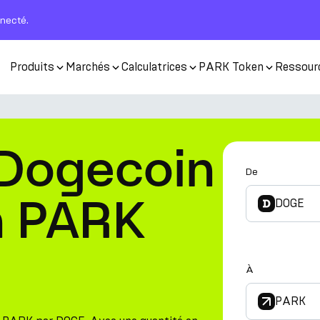
nnecté.
Produits
Marchés
Calculatrices
PARK Token
Ressour
 Dogecoin
De
n PARK
DOGE
À
PARK