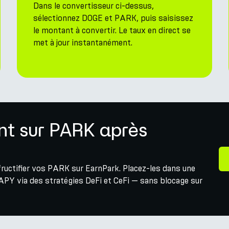
Dans le convertisseur ci-dessus,
sélectionnez DOGE et PARK, puis saisissez
le montant à convertir. Le taux en direct se
met à jour instantanément.
t sur PARK après
ructifier vos PARK sur EarnPark. Placez-les dans une
APY via des stratégies DeFi et CeFi — sans blocage sur