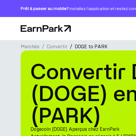
Prêt à passer au mobile?
Installez l'application et restez co
Page d'accueil
Marchés
Convertir
DOGE to PARK
Produits
Convertir
Marchés
Calculatrices
(DOGE) e
PARK Token
(PARK)
Ressources
Entreprise
Dogecoin (DOGE) Aperçus chez EarnPark