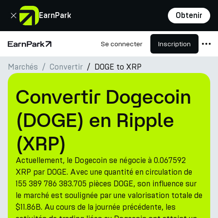
Fermer
EarnPark
Obtenir
Se connecter
Inscription
Page d'accueil
Marchés
Convertir
DOGE to XRP
Produits
Marchés
Convertir Dogecoin
Calculatrices
(DOGE) en Ripple
PARK Token
(XRP)
Ressources
Actuellement, le Dogecoin se négocie à 0.067592
Entreprise
XRP par DOGE. Avec une quantité en circulation de
155 389 786 383.705 pièces DOGE, son influence sur
le marché est soulignée par une valorisation totale de
$11.86B. Au cours de la journée précédente, les