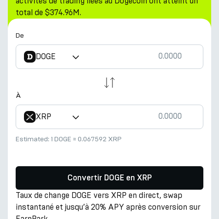
activités de trading liées au Dogecoin ont atteint un
total de $374.96M.
De
DOGE
À
XRP
Estimated:
1 DOGE
≈
0.067592 XRP
Convertir DOGE en XRP
Taux de change DOGE vers XRP en direct, swap
instantané et jusqu’à 20% APY après conversion sur
EarnPark.