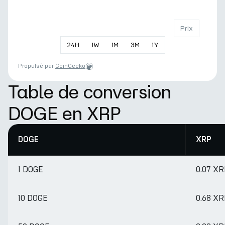
Prix
24
H
1
W
1
M
3
M
1
Y
Propulsé par
CoinGecko
Table de conversion
DOGE en XRP
DOGE
XRP
1 DOGE
0.07 XR
10 DOGE
0.68 XR