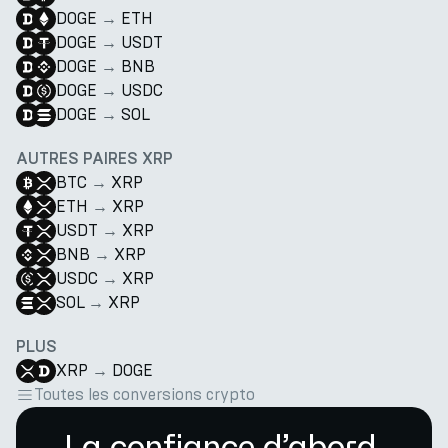
DOGE
→
ETH
DOGE
→
USDT
DOGE
→
BNB
DOGE
→
USDC
DOGE
→
SOL
AUTRES PAIRES XRP
BTC
→
XRP
ETH
→
XRP
USDT
→
XRP
BNB
→
XRP
USDC
→
XRP
SOL
→
XRP
PLUS
XRP
→
DOGE
Toutes les conversions crypto
La confiance d’abord.