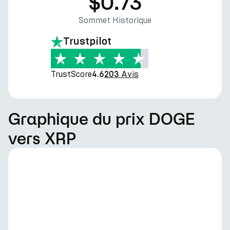
$0.73
Sommet Historique
Trustpilot
TrustScore
Avis
4.6
203
Graphique du prix DOGE
vers XRP