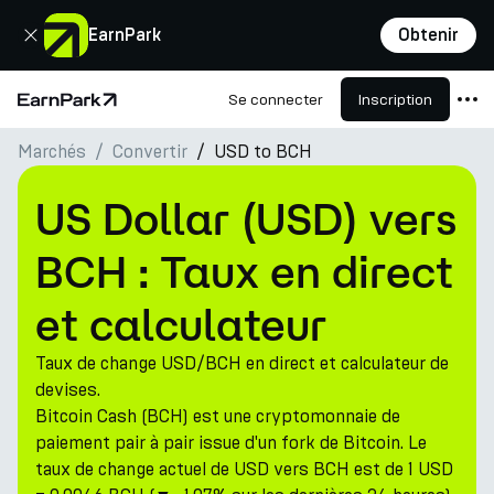
Fermer
EarnPark
Obtenir
Se connecter
Inscription
Page d'accueil
Marchés
Convertir
USD to BCH
Produits
Marchés
US Dollar (USD) vers
Calculatrices
BCH : Taux en direct
PARK Token
et calculateur
Ressources
Taux de change USD/BCH en direct et calculateur de
Entreprise
devises.
Bitcoin Cash (BCH) est une cryptomonnaie de
paiement pair à pair issue d'un fork de Bitcoin. Le
taux de change actuel de USD vers BCH est de 1 USD