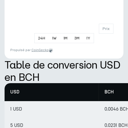
Prix
24
H
1
W
1
M
3
M
1
Y
Propulsé par
CoinGecko
Table de conversion USD
en BCH
USD
BCH
1 USD
0.0046 BC
5 USD
0.0231 BCH