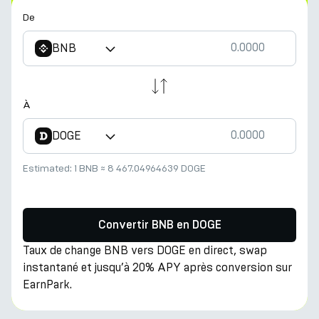
De
BNB
À
DOGE
Estimated:
1 BNB
≈
8 467.04964639 DOGE
Convertir BNB en DOGE
Taux de change BNB vers DOGE en direct, swap
instantané et jusqu’à 20% APY après conversion sur
EarnPark.