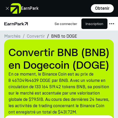
Fermer
EarnPark
Obtenir
Se connecter
Inscription
Page d'accueil
Marchés
Convertir
BNB to DOGE
Produits
Marchés
Convertir BNB (BNB)
Calculatrices
en Dogecoin (DOGE)
PARK Token
En ce moment, le Binance Coin est au prix de
Ressources
8 467.04964639 DOGE par BNB. Avec un volume en
circulation de 133 164 519.42 tokens BNB, sa position
Entreprise
sur le marché est accentuée par une valorisation
globale de $79.51B. Au cours des dernières 24 heures,
les activités de trading concernant le Binance Coin
ont enregistré un total de $431.72M.