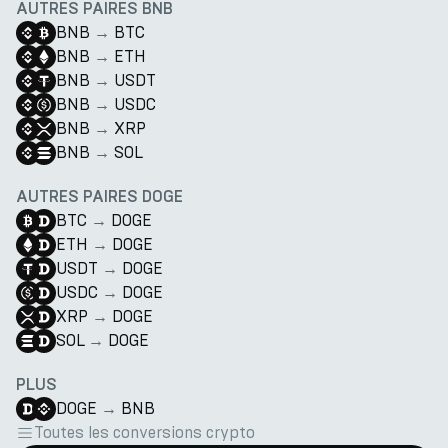
AUTRES PAIRES BNB
BNB
→
BTC
BNB
→
ETH
BNB
→
USDT
BNB
→
USDC
BNB
→
XRP
BNB
→
SOL
AUTRES PAIRES DOGE
BTC
→
DOGE
ETH
→
DOGE
USDT
→
DOGE
USDC
→
DOGE
XRP
→
DOGE
SOL
→
DOGE
PLUS
DOGE
→
BNB
Toutes les conversions crypto