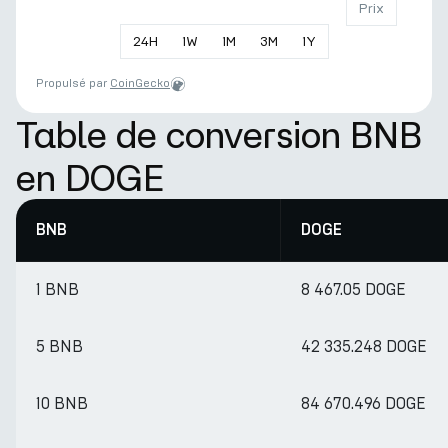
Prix
24
H
1
W
1
M
3
M
1
Y
Propulsé par
CoinGecko
Table de conversion BNB
en DOGE
BNB
DOGE
1 BNB
8 467.05 DOGE
5 BNB
42 335.248 DOGE
10 BNB
84 670.496 DOGE