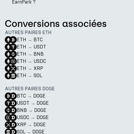
EarnPark ?
Conversions associées
AUTRES PAIRES ETH
ETH
→
BTC
ETH
→
USDT
ETH
→
BNB
ETH
→
USDC
ETH
→
XRP
ETH
→
SOL
AUTRES PAIRES DOGE
BTC
→
DOGE
USDT
→
DOGE
BNB
→
DOGE
USDC
→
DOGE
XRP
→
DOGE
SOL
→
DOGE