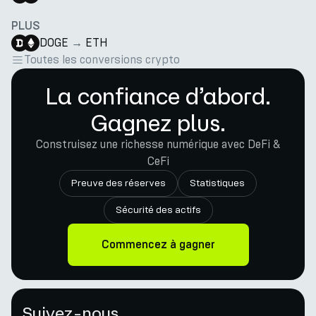
PLUS
DOGE
→
ETH
Toutes les conversions crypto
La confiance d’abord.
Gagnez plus.
Construisez une richesse numérique avec DeFi &
CeFi
Preuve des réserves
Statistiques
Sécurité des actifs
Commencez à gagner
Suivez-nous