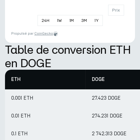
Prix
24
H
1
W
1
M
3
M
1
Y
Propulsé par
CoinGecko
Table de conversion ETH
en DOGE
ETH
DOGE
0.001 ETH
27.423 DOGE
0.01 ETH
274.231 DOGE
0.1 ETH
2 742.313 DOGE