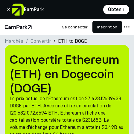
Fermer
EarnPark
Obtenir
Se connecter
Inscription
Page d'accueil
Marchés
Convertir
ETH to DOGE
Produits
Marchés
Convertir Ethereum
Calculatrices
(ETH) en Dogecoin
PARK Token
(DOGE)
Ressources
Le prix actuel de l'Ethereum est de 27 423.12639438
Entreprise
DOGE par ETH. Avec une offre en circulation de
120 682 072.6694 ETH, Ethereum affiche une
capitalisation boursière totale de $231.65B. Le
volume d'échange pour Ethereum a atteint $3.49B au