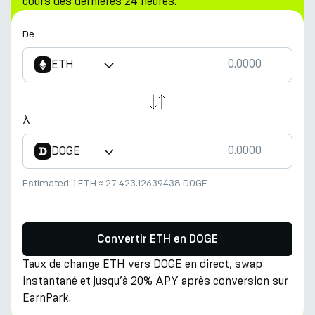
cours des dernières 24 heures.
De
ETH
À
DOGE
Estimated:
1 ETH
≈
27 423.12639438 DOGE
Convertir ETH en DOGE
Taux de change ETH vers DOGE en direct, swap
instantané et jusqu’à 20% APY après conversion sur
EarnPark.