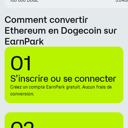
100 000 DOGE
3.646
Comment convertir
Ethereum en Dogecoin sur
EarnPark
01
S’inscrire ou se connecter
Créez un compte EarnPark gratuit. Aucun frais de
conversion.