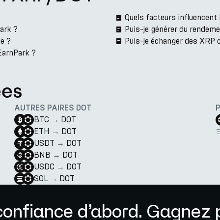
Quels facteurs influencent
ark ?
Puis-je générer du rendem
le ?
Puis-je échanger des XRP 
 EarnPark ?
ées
AUTRES PAIRES DOT
BTC
→
DOT
ETH
→
DOT
USDT
→
DOT
BNB
→
DOT
USDC
→
DOT
SOL
→
DOT
confiance d’abord. Gagnez p