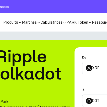
nnecté.
Produits
Marchés
Calculatrices
PARK Token
Ressour
Ripple
De
Polkadot
XRP
À
DOT
nPark