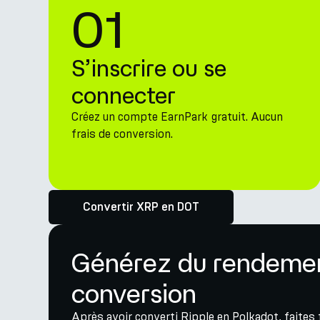
01
S’inscrire ou se
connecter
Créez un compte EarnPark gratuit. Aucun
frais de conversion.
Convertir XRP en DOT
Générez du rendemen
conversion
Après avoir converti Ripple en Polkadot, faites 