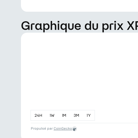
Graphique du prix 
24
H
1
W
1
M
3
M
1
Y
Propulsé par
CoinGecko