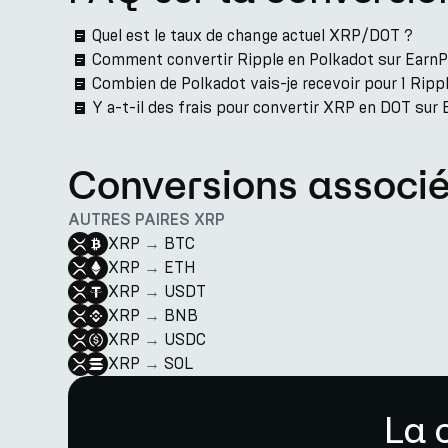
Quel est le taux de change actuel XRP/DOT ?
Comment convertir Ripple en Polkadot sur EarnP
Combien de Polkadot vais-je recevoir pour 1 Ripp
Y a-t-il des frais pour convertir XRP en DOT sur
Conversions associ
AUTRES PAIRES XRP
XRP
→
BTC
XRP
→
ETH
XRP
→
USDT
XRP
→
BNB
XRP
→
USDC
XRP
→
SOL
La 