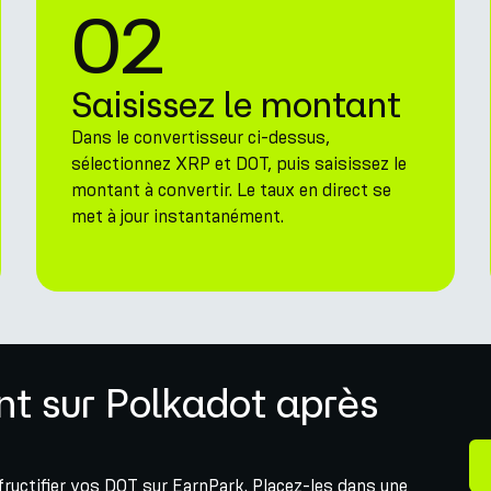
02
Saisissez le montant
Dans le convertisseur ci-dessus,
sélectionnez XRP et DOT, puis saisissez le
montant à convertir. Le taux en direct se
met à jour instantanément.
t sur Polkadot après
fructifier vos DOT sur EarnPark. Placez-les dans une