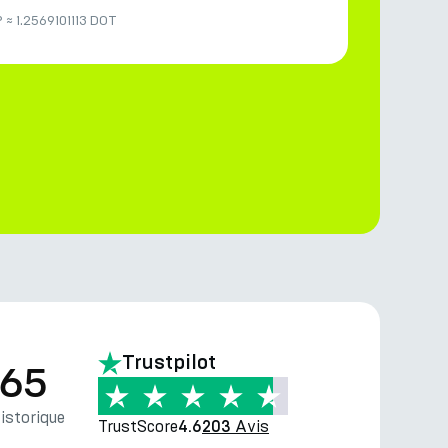
P
≈
1.2569101113 DOT
Trustpilot
.65
storique
TrustScore
Avis
4.6
203