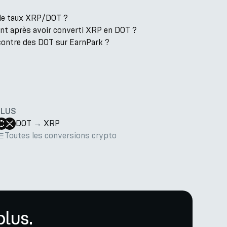
 le taux XRP/DOT ?
ent après avoir converti XRP en DOT ?
contre des DOT sur EarnPark ?
PLUS
DOT
→
XRP
Toutes les conversions crypto
lus.