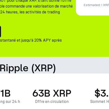
DOT pour chaque XRP. Étant donné l'offre
Estimated:
1 XR
ipple commande une valorisation de marché
24 heures, les activités de trading
nstantané et jusqu’à 20% APY après
Ripple (XRP)
21B
63B XRP
$3
ng sur 24 h
Offre en circulation
Sommet Hi