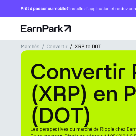
Prêt à passer au mobile?
Installez l'application et restez co
Page d'accueil
Marchés
Convertir
XRP to DOT
Produits
Convertir 
Marchés
Calculatrices
(XRP) en 
PARK Token
(DOT)
Ressources
Entreprise
Les perspectives du marché de Ripple chez Ear