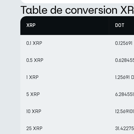
Table de conversion X
XRP
DOT
0.1 XRP
0.125691
0.5 XRP
0.62845
1 XRP
1.25691 
5 XRP
6.28455
10 XRP
12.56910
25 XRP
31.4227