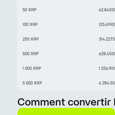
50 XRP
62.8455
100 XRP
125.6910
250 XRP
314.227
500 XRP
628.455
1 000 XRP
1 256.910
5 000 XRP
6 284.5
Comment convertir R