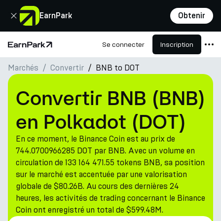
Fermer
EarnPark
Obtenir
Se connecter
Inscription
Page d'accueil
Marchés
Convertir
BNB to DOT
Produits
Marchés
Convertir BNB (BNB)
Calculatrices
en Polkadot (DOT)
PARK Token
En ce moment, le Binance Coin est au prix de
Ressources
744.0700966285 DOT par BNB. Avec un volume en
circulation de 133 164 471.55 tokens BNB, sa position
Entreprise
sur le marché est accentuée par une valorisation
globale de $80.26B. Au cours des dernières 24
heures, les activités de trading concernant le Binance
Coin ont enregistré un total de $599.48M.