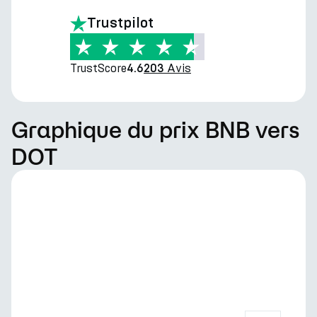
Trustpilot
TrustScore
Avis
4.6
203
Graphique du prix BNB vers
DOT