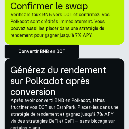
Confirmer le swap
Vérifiez le taux BNB vers DOT et confirmez. Vos
Polkadot sont crédités immédiatement. Vous
pouvez aussi les placer dans une stratégie de
rendement pour gagner jusqu’à 7% APY.
Convertir BNB en DOT
Générez du rendement
sur Polkadot après
conversion
Après avoir converti BNB en Polkadot, faites
fructifier vos DOT sur EarnPark. Placez-les dans une
stratégie de rendement et gagnez jusqu’à 7% APY
via des stratégies DeFi et CeFi — sans blocage sur
certains plans.