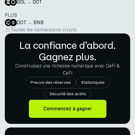
SOL
→
DOT
PLUS
DOT
→
BNB
Toutes les conversions crypto
La confiance d’abord.
Gagnez plus.
Construisez une richesse numérique avec DeFi &
CeFi
Preuve des réserves
Statistiques
Sécurité des actifs
Commencez à gagner