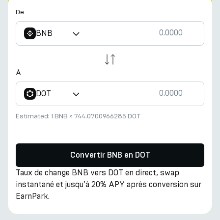
De
BNB
À
DOT
Estimated:
1 BNB
≈
744.0700966285 DOT
Convertir BNB en DOT
Taux de change BNB vers DOT en direct, swap
instantané et jusqu’à 20% APY après conversion sur
EarnPark.