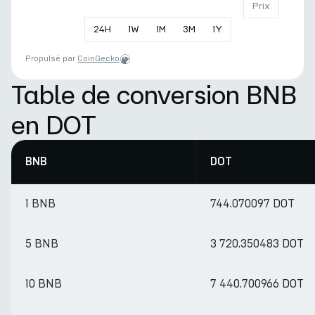
Prix
24
H
1
W
1
M
3
M
1
Y
Propulsé par
CoinGecko
Table de conversion BNB
en DOT
BNB
DOT
1 BNB
744.070097 DOT
5 BNB
3 720.350483 DOT
10 BNB
7 440.700966 DOT