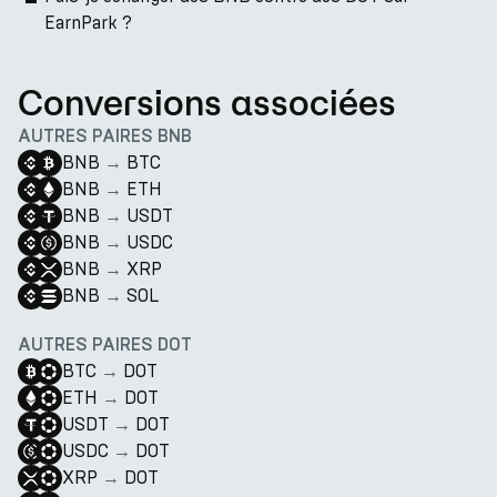
EarnPark ?
Conversions associées
AUTRES PAIRES BNB
BNB
→
BTC
BNB
→
ETH
BNB
→
USDT
BNB
→
USDC
BNB
→
XRP
BNB
→
SOL
AUTRES PAIRES DOT
BTC
→
DOT
ETH
→
DOT
USDT
→
DOT
USDC
→
DOT
XRP
→
DOT