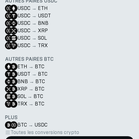
AUTRES PAIRES USDC
USDC
→
ETH
USDC
→
USDT
USDC
→
BNB
USDC
→
XRP
USDC
→
SOL
USDC
→
TRX
AUTRES PAIRES BTC
ETH
→
BTC
USDT
→
BTC
BNB
→
BTC
XRP
→
BTC
SOL
→
BTC
TRX
→
BTC
PLUS
BTC
→
USDC
Toutes les conversions crypto