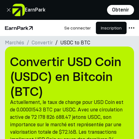
Fermer
EarnPark
Obtenir
Se connecter
Inscription
Page d'accueil
Marchés
Convertir
USDC to BTC
Produits
Marchés
Convertir USD Coin
Calculatrices
(USDC) en Bitcoin
PARK Token
(BTC)
Ressources
Actuellement, le taux de change pour USD Coin est
Entreprise
de 0.00001543 BTC par USDC. Avec une circulation
active de 72 178 826 688.47 jetons USDC, son
importance sur le marché est représentée par une
valorisation totale de $72.16B. Les transactions