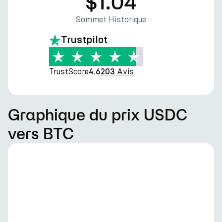
$1.04
Sommet Historique
Trustpilot
TrustScore
Avis
4.6
203
Graphique du prix USDC
vers BTC