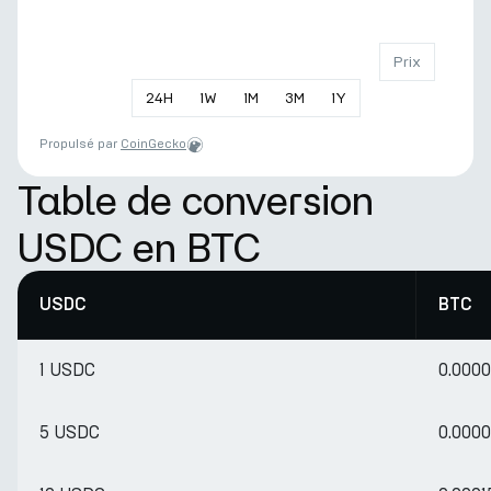
Prix
24
H
1
W
1
M
3
M
1
Y
Propulsé par
CoinGecko
Table de conversion
USDC en BTC
USDC
BTC
1 USDC
0.000
5 USDC
0.000