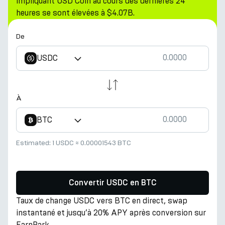
impliquant USD Coin au cours des dernières 24
heures se sont élevées à $4.07B.
De
USDC
À
BTC
Estimated:
1 USDC
≈
0.00001543 BTC
Convertir USDC en BTC
Taux de change USDC vers BTC en direct, swap
instantané et jusqu’à 20% APY après conversion sur
EarnPark.