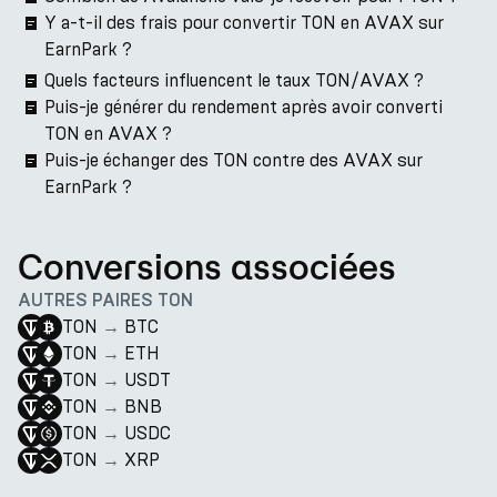
Y a-t-il des frais pour convertir TON en AVAX sur
EarnPark ?
Quels facteurs influencent le taux TON/AVAX ?
Puis-je générer du rendement après avoir converti
TON en AVAX ?
Puis-je échanger des TON contre des AVAX sur
EarnPark ?
Conversions associées
AUTRES PAIRES TON
TON
→
BTC
TON
→
ETH
TON
→
USDT
TON
→
BNB
TON
→
USDC
TON
→
XRP