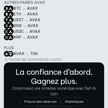
AUTRES PAIRES AVAX
BTC
→
AVAX
ETH
→
AVAX
USDT
→
AVAX
BNB
→
AVAX
USDC
→
AVAX
XRP
→
AVAX
PLUS
AVAX
→
TON
Toutes les conversions crypto
La confiance d’abord.
Gagnez plus.
Construisez une richesse numérique avec DeFi &
CeFi
Preuve des réserves
Statistiques