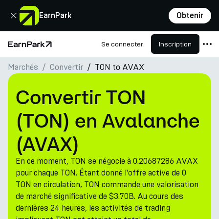
Fermer
EarnPark
Obtenir
Se connecter
Inscription
Page d'accueil
Marchés
Convertir
TON to AVAX
Produits
Marchés
Convertir TON
Calculatrices
(TON) en Avalanche
PARK Token
(AVAX)
Ressources
En ce moment, TON se négocie à 0.20687286 AVAX
Entreprise
pour chaque TON. Étant donné l'offre active de 0
TON en circulation, TON commande une valorisation
de marché significative de $3.70B. Au cours des
dernières 24 heures, les activités de trading