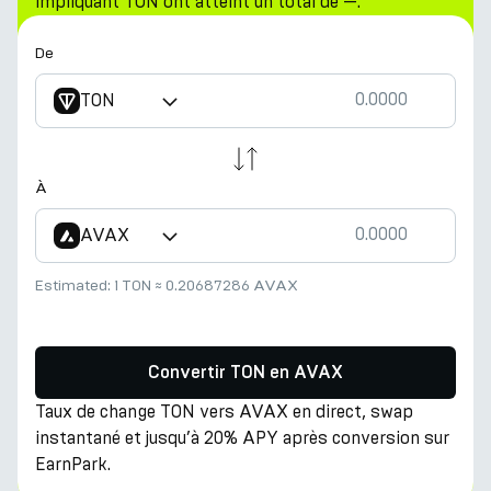
impliquant TON ont atteint un total de —.
De
TON
À
AVAX
Estimated:
1 TON
≈
0.20687286 AVAX
Convertir TON en AVAX
Taux de change TON vers AVAX en direct, swap
instantané et jusqu’à 20% APY après conversion sur
EarnPark.