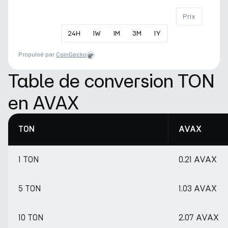
Prix
24
H
1
W
1
M
3
M
1
Y
Propulsé par
CoinGecko
Table de conversion TON
en AVAX
TON
AVAX
1 TON
0.21 AVAX
5 TON
1.03 AVAX
10 TON
2.07 AVAX