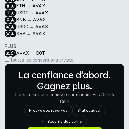
ETH
→
AVAX
USDT
→
AVAX
BNB
→
AVAX
USDC
→
AVAX
XRP
→
AVAX
PLUS
AVAX
→
DOT
Toutes les conversions crypto
La confiance d’abord.
Gagnez plus.
Construisez une richesse numérique avec DeFi &
CeFi
Preuve des réserves
Statistiques
Sécurité des actifs