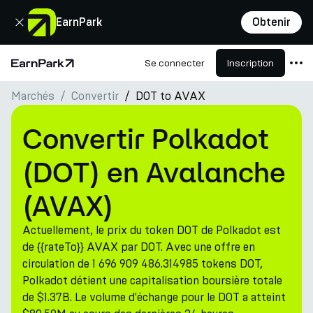
Fermer
EarnPark
Obtenir
Se connecter
Inscription
Page d'accueil
Marchés
Convertir
DOT to AVAX
Produits
Marchés
Convertir Polkadot
Calculatrices
(DOT) en Avalanche
PARK Token
(AVAX)
Ressources
Actuellement, le prix du token DOT de Polkadot est
Entreprise
de {{rateTo}} AVAX par DOT. Avec une offre en
circulation de 1 696 909 486.314985 tokens DOT,
Polkadot détient une capitalisation boursière totale
de $1.37B. Le volume d'échange pour le DOT a atteint