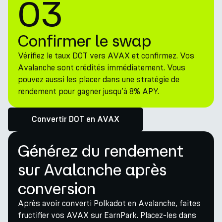
03
Confirmer le swap
Vérifiez le taux DOT vers AVAX et confirmez. Vos
Avalanche sont crédités immédiatement. Vous
pouvez aussi les placer dans une stratégie de
rendement pour gagner jusqu’à 8% APY.
Convertir DOT en AVAX
Générez du rendement
sur Avalanche après
conversion
Après avoir converti Polkadot en Avalanche, faites
fructifier vos AVAX sur EarnPark. Placez-les dans