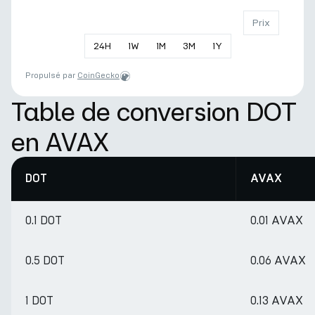
Prix
24
H
1
W
1
M
3
M
1
Y
Propulsé par
CoinGecko
Table de conversion DOT
en AVAX
DOT
AVAX
0.1 DOT
0.01 AVAX
0.5 DOT
0.06 AVAX
1 DOT
0.13 AVAX