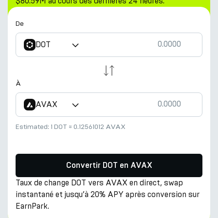
$80.59M au cours des dernières 24 heures.
De
DOT
À
AVAX
Estimated:
1 DOT
≈
0.12561012 AVAX
Convertir DOT en AVAX
Taux de change DOT vers AVAX en direct, swap
instantané et jusqu’à 20% APY après conversion sur
EarnPark.