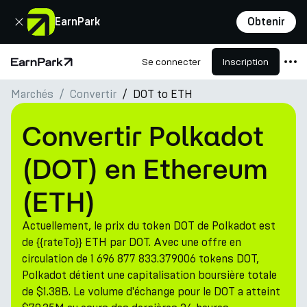
Fermer
EarnPark
Obtenir
Se connecter
Inscription
Page d'accueil
Marchés
Convertir
DOT to ETH
Produits
Marchés
Convertir Polkadot
Calculatrices
(DOT) en Ethereum
PARK Token
(ETH)
Ressources
Actuellement, le prix du token DOT de Polkadot est
Entreprise
de {{rateTo}} ETH par DOT. Avec une offre en
circulation de 1 696 877 833.379006 tokens DOT,
Polkadot détient une capitalisation boursière totale
de $1.38B. Le volume d'échange pour le DOT a atteint