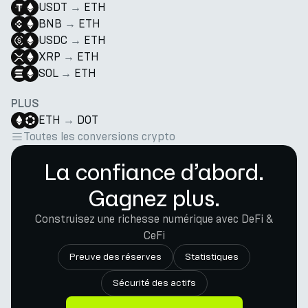
USDT
→
ETH
BNB
→
ETH
USDC
→
ETH
XRP
→
ETH
SOL
→
ETH
PLUS
ETH
→
DOT
Toutes les conversions crypto
La confiance d’abord.
Gagnez plus.
Construisez une richesse numérique avec DeFi &
CeFi
Preuve des réserves
Statistiques
Sécurité des actifs