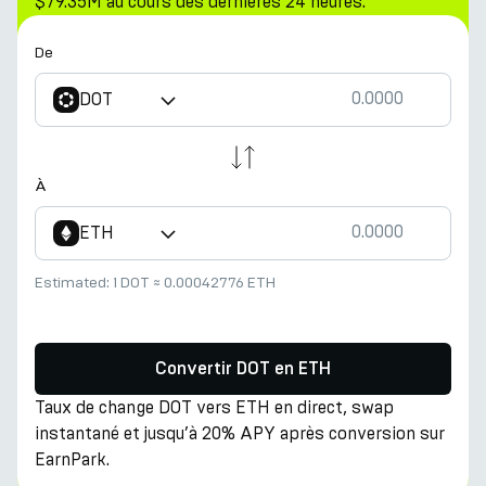
$79.35M au cours des dernières 24 heures.
De
DOT
À
ETH
Estimated:
1 DOT
≈
0.00042776 ETH
Convertir DOT en ETH
Taux de change DOT vers ETH en direct, swap
instantané et jusqu’à 20% APY après conversion sur
EarnPark.