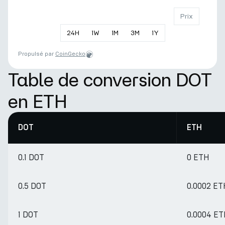
Prix
24
H
1
W
1
M
3
M
1
Y
Propulsé par
CoinGecko
Table de conversion DOT
en ETH
DOT
ETH
0.1 DOT
0 ETH
0.5 DOT
0.0002 ET
1 DOT
0.0004 E