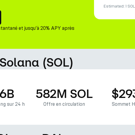
Estimated:
1 SOL
stantané et jusqu’à 20% APY après
 Solana (SOL)
36B
582M SOL
$29
ng sur 24 h
Offre en circulation
Sommet Hi