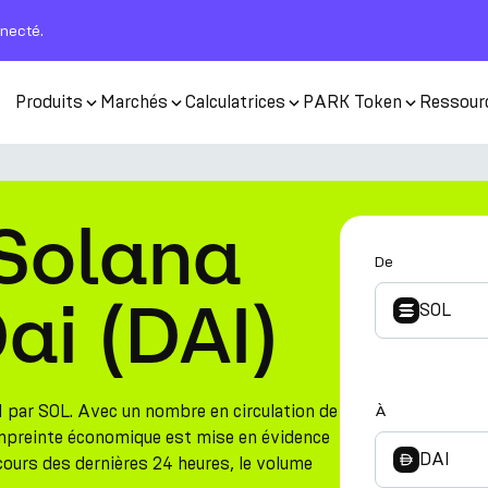
nnecté.
Produits
Marchés
Calculatrices
PARK Token
Ressour
 Solana
De
ai (DAI)
SOL
 par SOL. Avec un nombre en circulation de
À
empreinte économique est mise en évidence
DAI
cours des dernières 24 heures, le volume