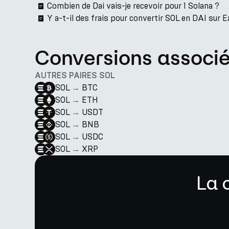
Combien de Dai vais-je recevoir pour 1 Solana ?
Y a-t-il des frais pour convertir SOL en DAI sur 
Conversions associ
AUTRES PAIRES SOL
SOL
→
BTC
SOL
→
ETH
SOL
→
USDT
SOL
→
BNB
SOL
→
USDC
SOL
→
XRP
La 