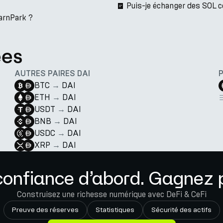
Puis-je échanger des SOL 
EarnPark ?
ées
AUTRES PAIRES DAI
BTC
→
DAI
ETH
→
DAI
USDT
→
DAI
BNB
→
DAI
USDC
→
DAI
XRP
→
DAI
confiance d’abord. Gagnez p
Construisez une richesse numérique avec DeFi & CeFi
Preuve des réserves
Statistiques
Sécurité des actifs