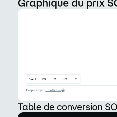
Graphique du prix S
24
H
1
W
1
M
3
M
1
Y
Propulsé par
CoinGecko
Table de conversion SO