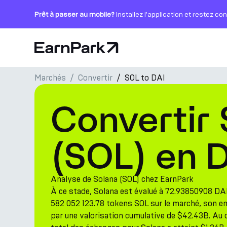
Prêt à passer au mobile?
Installez l'application et restez co
Page d'accueil
Marchés
Convertir
SOL to DAI
Produits
Convertir
Marchés
Calculatrices
(SOL) en D
PARK Token
Ressources
Analyse de Solana (SOL) chez EarnPark
À ce stade, Solana est évalué à 72.93850908 DAI
Entreprise
582 052 123.78 tokens SOL sur le marché, son 
par une valorisation cumulative de $42.43B. Au 