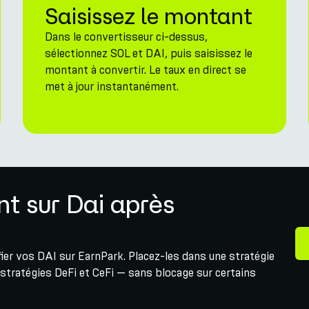
Saisissez le montant
Dans le convertisseur ci-dessus,
sélectionnez SOL et DAI, puis saisissez le
montant à convertir. Le taux en direct se
met à jour instantanément.
t sur Dai après
ifier vos DAI sur EarnPark. Placez-les dans une stratégie
stratégies DeFi et CeFi — sans blocage sur certains