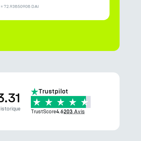
≈
72.93850908 DAI
Trustpilot
3.31
storique
TrustScore
Avis
4.6
203