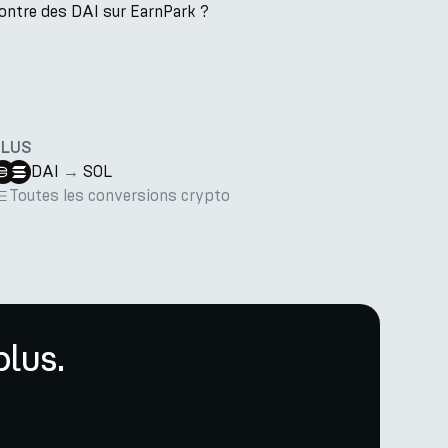
contre des DAI sur EarnPark ?
PLUS
DAI
→
SOL
Toutes les conversions crypto
lus.