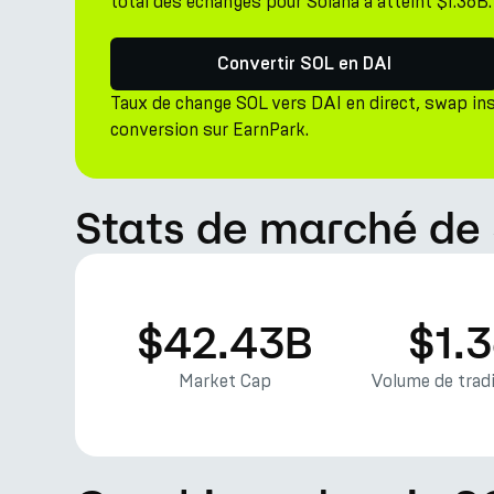
total des échanges pour Solana a atteint $1.36B.
Convertir SOL en DAI
Taux de change SOL vers DAI en direct, swap in
conversion sur EarnPark.
Stats de marché de
$42.43B
$1.
Market Cap
Volume de tradi