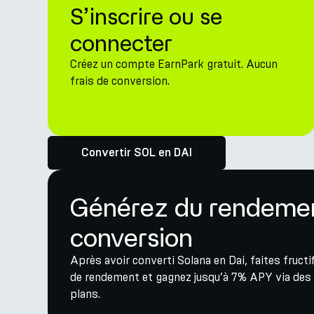
S’inscrire ou se
connecter
Créez un compte EarnPark gratuit. Aucun
frais de conversion.
Convertir SOL en DAI
Générez du rendemen
conversion
Après avoir converti Solana en Dai, faites fruct
de rendement et gagnez jusqu’à 7% APY via des 
plans.