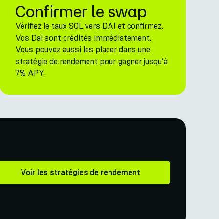
Confirmer le swap
Vérifiez le taux SOL vers DAI et confirmez.
Vos Dai sont crédités immédiatement.
Vous pouvez aussi les placer dans une
stratégie de rendement pour gagner jusqu’à
7% APY.
Voir les stratégies de rendement