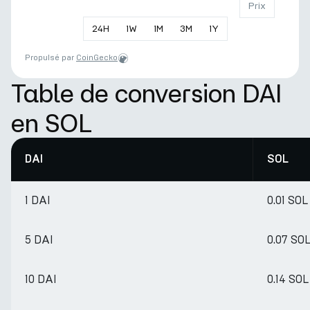
Prix
24
H
1
W
1
M
3
M
1
Y
Propulsé par
CoinGecko
Table de conversion DAI
en SOL
DAI
SOL
1 DAI
0.01 SOL
5 DAI
0.07 SO
10 DAI
0.14 SOL