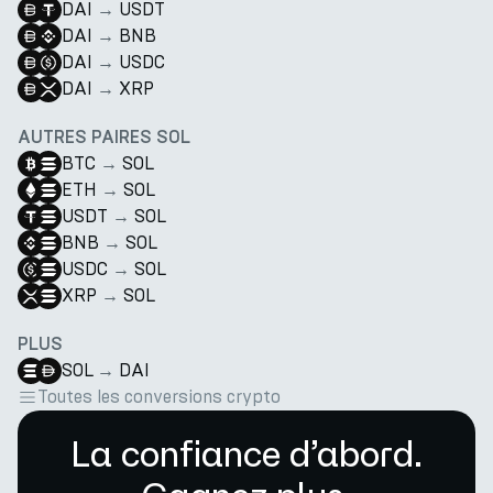
DAI
→
USDT
DAI
→
BNB
DAI
→
USDC
DAI
→
XRP
AUTRES PAIRES SOL
BTC
→
SOL
ETH
→
SOL
USDT
→
SOL
BNB
→
SOL
USDC
→
SOL
XRP
→
SOL
PLUS
SOL
→
DAI
Toutes les conversions crypto
La confiance d’abord.