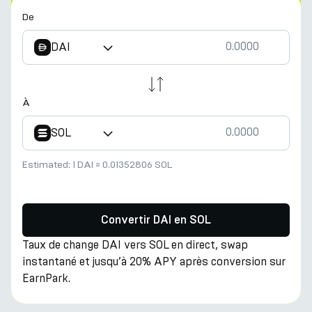
De
DAI
À
SOL
Estimated:
1 DAI
≈
0.01352806 SOL
Convertir DAI en SOL
Taux de change DAI vers SOL en direct, swap
instantané et jusqu’à 20% APY après conversion sur
EarnPark.