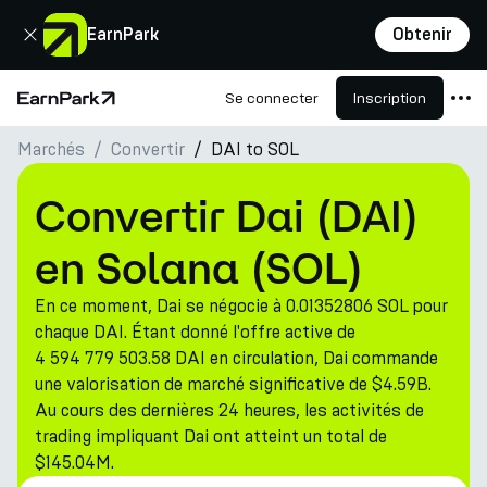
Fermer
EarnPark
Obtenir
Se connecter
Inscription
Page d'accueil
Marchés
Convertir
DAI to SOL
Produits
Marchés
Convertir Dai (DAI)
Calculatrices
en Solana (SOL)
PARK Token
En ce moment, Dai se négocie à 0.01352806 SOL pour
Ressources
chaque DAI. Étant donné l'offre active de
4 594 779 503.58 DAI en circulation, Dai commande
Entreprise
une valorisation de marché significative de $4.59B.
Au cours des dernières 24 heures, les activités de
trading impliquant Dai ont atteint un total de
$145.04M.