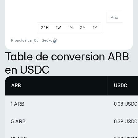
Prix
24
H
1
W
1
M
3
M
1
Y
Propulsé par
CoinGecko
Table de conversion ARB
en USDC
ARB
USDC
1 ARB
0.08 USDC
5 ARB
0.39 USDC