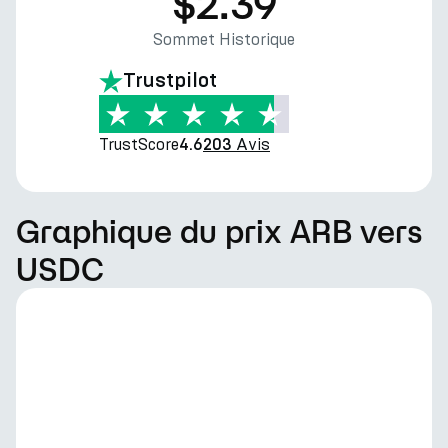
$2.39
Sommet Historique
Trustpilot
TrustScore
Avis
4.6
203
Graphique du prix ARB vers
USDC