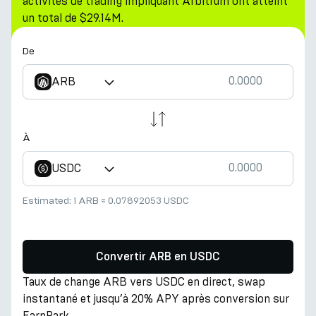
activités de trading impliquant Arbitrum ont atteint
un total de $29.14M.
De
ARB
À
USDC
Estimated:
1 ARB
≈
0.07892053 USDC
Convertir ARB en USDC
Taux de change ARB vers USDC en direct, swap
instantané et jusqu’à 20% APY après conversion sur
EarnPark.