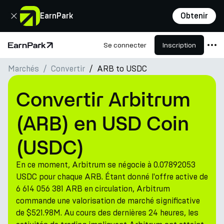
Fermer
EarnPark
Obtenir
Se connecter
Inscription
Page d'accueil
Marchés
Convertir
ARB to USDC
Produits
Marchés
Convertir Arbitrum
Calculatrices
(ARB) en USD Coin
PARK Token
(USDC)
Ressources
En ce moment, Arbitrum se négocie à 0.07892053
Entreprise
USDC pour chaque ARB. Étant donné l'offre active de
6 614 056 381 ARB en circulation, Arbitrum
commande une valorisation de marché significative
de $521.98M. Au cours des dernières 24 heures, les