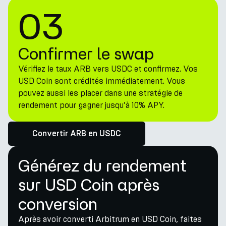
03
Confirmer le swap
Vérifiez le taux ARB vers USDC et confirmez. Vos
USD Coin sont crédités immédiatement. Vous
pouvez aussi les placer dans une stratégie de
rendement pour gagner jusqu’à 10% APY.
Convertir ARB en USDC
Générez du rendement
sur USD Coin après
conversion
Après avoir converti Arbitrum en USD Coin, faites