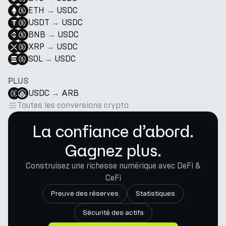
ETH
→
USDC
USDT
→
USDC
BNB
→
USDC
XRP
→
USDC
SOL
→
USDC
PLUS
USDC
→
ARB
Toutes les conversions crypto
La confiance d’abord.
Gagnez plus.
Construisez une richesse numérique avec DeFi &
CeFi
Preuve des réserves
Statistiques
Sécurité des actifs