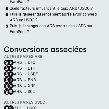
EarnPark ?
Quels facteurs influencent le taux ARB/USDC ?
Puis-je générer du rendement après avoir converti
ARB en USDC ?
Puis-je échanger des ARB contre des USDC sur
EarnPark ?
Conversions associées
AUTRES PAIRES ARB
ARB
→
BTC
ARB
→
ETH
ARB
→
USDT
ARB
→
BNB
ARB
→
XRP
ARB
→
SOL
AUTRES PAIRES USDC
BTC
→
USDC