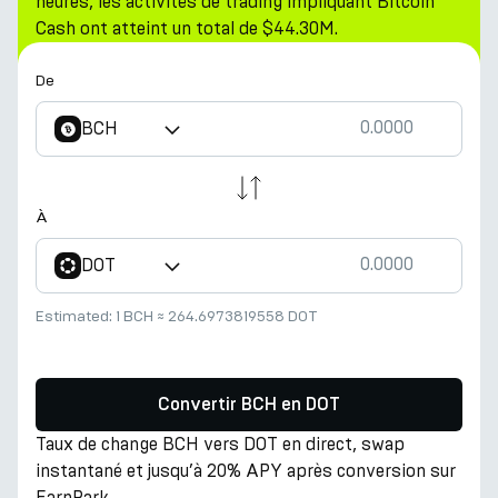
heures, les activités de trading impliquant Bitcoin
Cash ont atteint un total de $44.30M.
De
BCH
À
DOT
Estimated:
1 BCH
≈
264.6973819558 DOT
Convertir BCH en DOT
Taux de change BCH vers DOT en direct, swap
instantané et jusqu’à 20% APY après conversion sur
EarnPark.