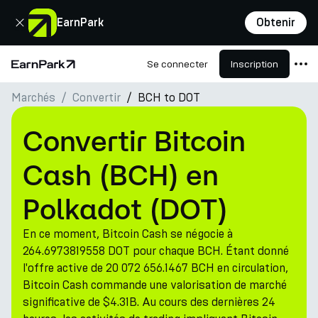
Fermer
EarnPark
Obtenir
Se connecter
Inscription
Page d'accueil
Marchés
Convertir
BCH to DOT
Produits
Marchés
Convertir Bitcoin
Calculatrices
Cash (BCH) en
PARK Token
Polkadot (DOT)
Ressources
En ce moment, Bitcoin Cash se négocie à
Entreprise
264.6973819558 DOT pour chaque BCH. Étant donné
l'offre active de 20 072 656.1467 BCH en circulation,
Bitcoin Cash commande une valorisation de marché
significative de $4.31B. Au cours des dernières 24