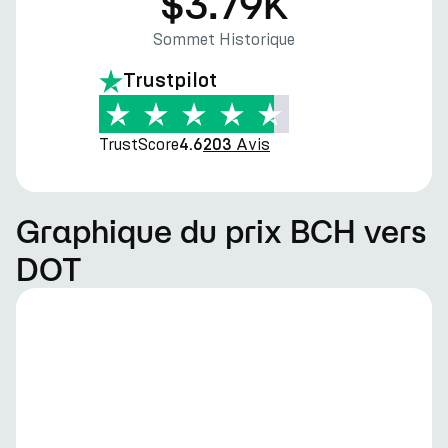
$3.79K
Sommet Historique
Trustpilot
TrustScore
Avis
4.6
203
Graphique du prix BCH vers
DOT