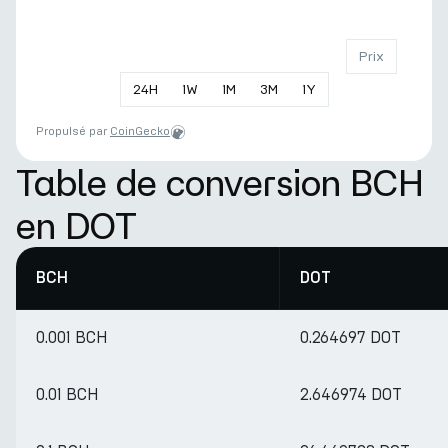
Prix
24
H
1
W
1
M
3
M
1
Y
Propulsé par
CoinGecko
Table de conversion BCH
en DOT
BCH
DOT
0.001 BCH
0.264697 DOT
0.01 BCH
2.646974 DOT