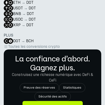
ETH
→
DOT
USDT
→
DOT
BNB
→
DOT
USDC
→
DOT
XRP
→
DOT
PLUS
DOT
→
BCH
Toutes les conversions crypto
La confiance d’abord.
Gagnez plus.
Construisez une richesse numérique avec DeFi &
CeFi
Preuve des réserves
Statistiques
Sécurité des actifs