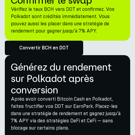
Confirmer le swap
Vérifiez le taux BCH vers DOT et confirmez. Vos
Polkadot sont crédités immédiatement. Vous
pouvez aussi les placer dans une stratégie de
rendement pour gagner jusqu’à 7% APY.
Convertir BCH en DOT
Générez du rendement
sur Polkadot après
conversion
Après avoir converti Bitcoin Cash en Polkadot,
faites fructifier vos DOT sur EarnPark. Placez-les
dans une stratégie de rendement et gagnez jusqu’à
7% APY via des stratégies DeFi et CeFi — sans
blocage sur certains plans.