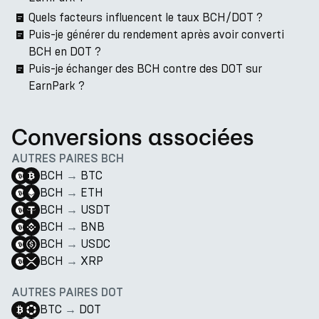
Quels facteurs influencent le taux BCH/DOT ?
Puis-je générer du rendement après avoir converti
BCH en DOT ?
Puis-je échanger des BCH contre des DOT sur
EarnPark ?
Conversions associées
AUTRES PAIRES BCH
BCH
→
BTC
BCH
→
ETH
BCH
→
USDT
BCH
→
BNB
BCH
→
USDC
BCH
→
XRP
AUTRES PAIRES DOT
BTC
→
DOT