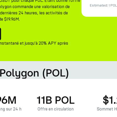
USDT pour chaque POL. Étant donné l'offre
Estimated:
1 POL
 Polygon commande une valorisation de
ernières 24 heures, les activités de
de $19.96M.
instantané et jusqu’à 20% APY après
 Polygon (POL)
96M
11B POL
$1
ng sur 24 h
Offre en circulation
Sommet Hi