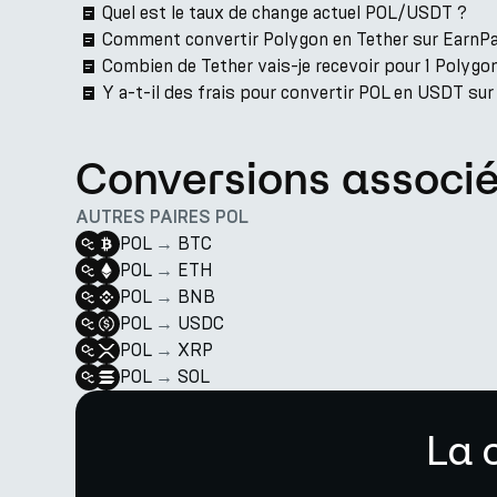
Quel est le taux de change actuel POL/USDT ?
Comment convertir Polygon en Tether sur EarnPa
Combien de Tether vais-je recevoir pour 1 Polygo
Y a-t-il des frais pour convertir POL en USDT su
Conversions associ
AUTRES PAIRES POL
POL
→
BTC
POL
→
ETH
POL
→
BNB
POL
→
USDC
POL
→
XRP
POL
→
SOL
La 