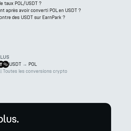
t le taux POL/USDT ?
ent après avoir converti POL en USDT ?
contre des USDT sur EarnPark ?
PLUS
USDT
→
POL
Toutes les conversions crypto
lus.