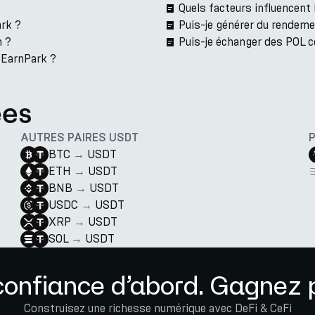
Quels facteurs influencen
rk ?
Puis-je générer du rendem
n ?
Puis-je échanger des POL 
r EarnPark ?
ées
AUTRES PAIRES USDT
BTC
→
USDT
ETH
→
USDT
BNB
→
USDT
USDC
→
USDT
XRP
→
USDT
SOL
→
USDT
confiance d’abord. Gagnez p
Construisez une richesse numérique avec DeFi & CeFi