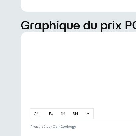
Graphique du prix 
24
H
1
W
1
M
3
M
1
Y
Propulsé par
CoinGecko