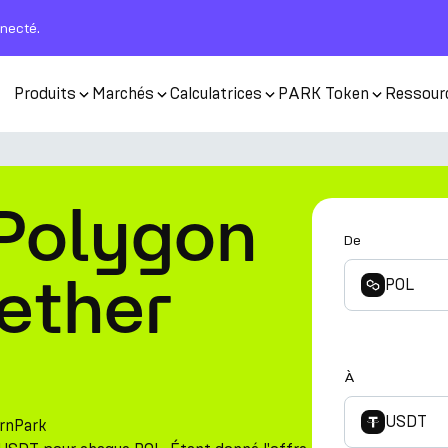
nnecté.
Produits
Marchés
Calculatrices
PARK Token
Ressour
 Polygon
De
ether
POL
À
USDT
arnPark