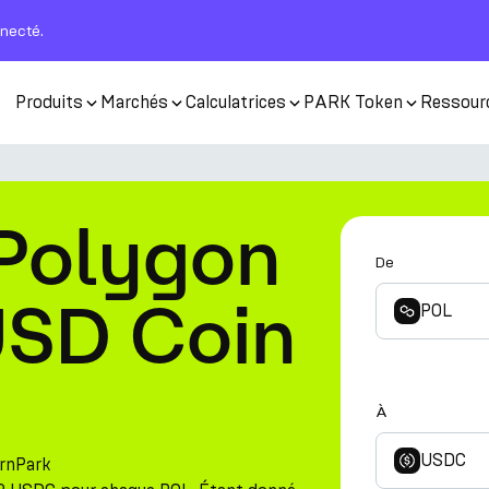
nnecté.
Produits
Marchés
Calculatrices
PARK Token
Ressour
 Polygon
De
USD Coin
POL
À
USDC
arnPark