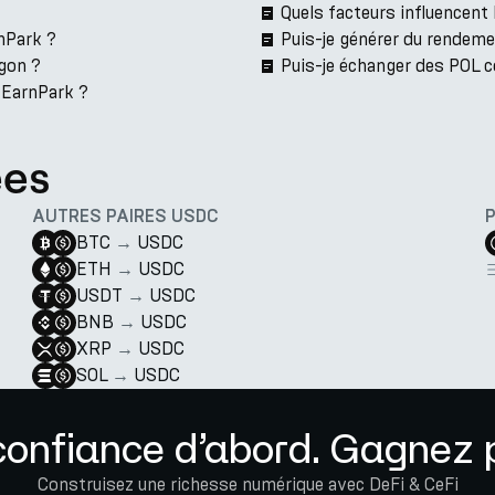
Quels facteurs influencen
nPark ?
Puis-je générer du rendem
gon ?
Puis-je échanger des POL 
r EarnPark ?
ées
AUTRES PAIRES USDC
BTC
→
USDC
ETH
→
USDC
USDT
→
USDC
BNB
→
USDC
XRP
→
USDC
SOL
→
USDC
confiance d’abord. Gagnez p
Construisez une richesse numérique avec DeFi & CeFi