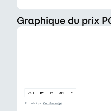
Graphique du prix 
24
H
1
W
1
M
3
M
1
Y
Propulsé par
CoinGecko