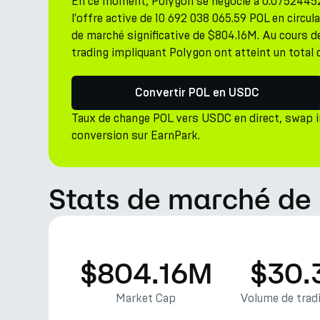
En ce moment, Polygon se négocie à 0.0752445
l'offre active de 10 692 038 065.59 POL en circ
de marché significative de $804.16M. Au cours de
trading impliquant Polygon ont atteint un total
Convertir POL en USDC
Taux de change POL vers USDC en direct, swap 
conversion sur EarnPark.
Stats de marché de
$804.16M
$30.
Market Cap
Volume de tradi