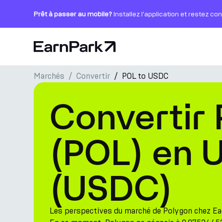
Prêt à passer au mobile?
Installez l'application et restez co
Page d'accueil
Marchés
Convertir
POL to USDC
Produits
Convertir
Marchés
Calculatrices
(POL) en 
PARK Token
(USDC)
Ressources
Entreprise
Les perspectives du marché de Polygon chez E