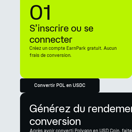
01
S’inscrire ou se
connecter
Créez un compte EarnPark gratuit. Aucun
frais de conversion.
Convertir POL en USDC
Générez du rendemen
conversion
Après avoir converti Polygon en USD Coin, faite