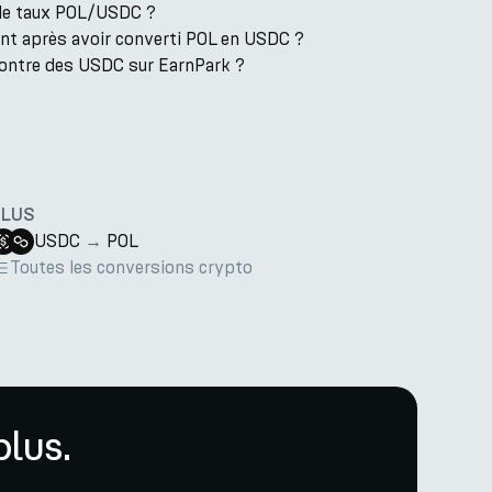
t le taux POL/USDC ?
ent après avoir converti POL en USDC ?
contre des USDC sur EarnPark ?
PLUS
USDC
→
POL
Toutes les conversions crypto
lus.