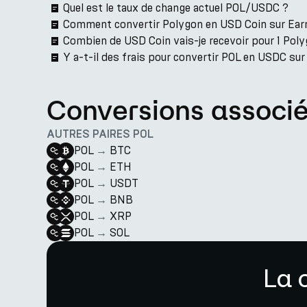
Quel est le taux de change actuel POL/USDC ?
Comment convertir Polygon en USD Coin sur Ear
Combien de USD Coin vais-je recevoir pour 1 Poly
Y a-t-il des frais pour convertir POL en USDC su
Conversions associ
AUTRES PAIRES POL
POL
→
BTC
POL
→
ETH
POL
→
USDT
POL
→
BNB
POL
→
XRP
POL
→
SOL
La 