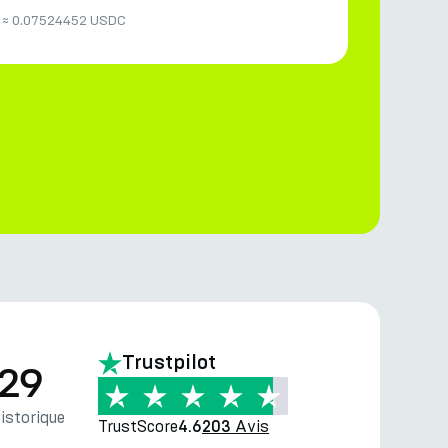
≈
0.07524452 USDC
Trustpilot
.29
storique
TrustScore
Avis
4.6
203