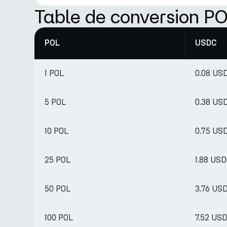
Table de conversion P
POL
USDC
1 POL
0.08 US
5 POL
0.38 US
10 POL
0.75 US
25 POL
1.88 US
50 POL
3.76 US
100 POL
7.52 US