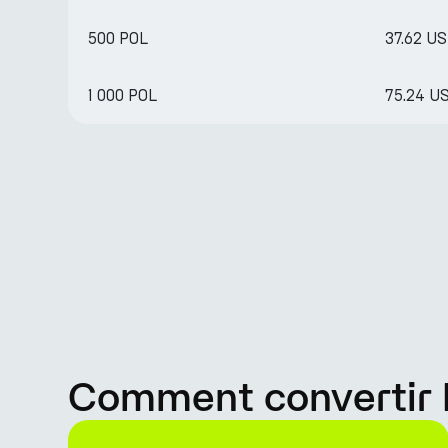
500 POL
37.62 U
1 000 POL
75.24 U
Comment convertir 