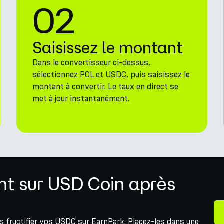
02
Saisissez le montant
Dans le convertisseur ci-dessus,
sélectionnez POL et USDC, puis saisissez le
montant à convertir. Le taux en direct se
met à jour instantanément.
t sur USD Coin après
s fructifier vos USDC sur EarnPark. Placez-les dans une