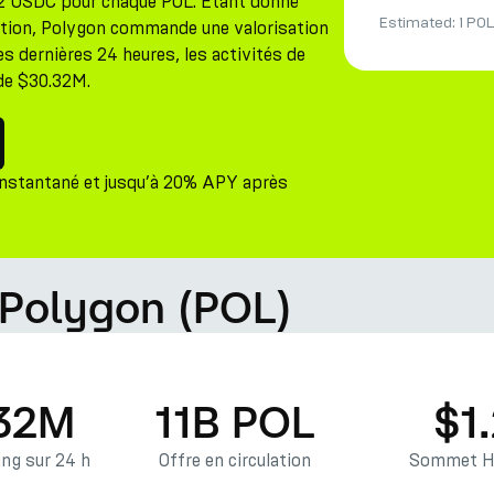
2 USDC pour chaque POL. Étant donné
Estimated:
1 POL
ulation, Polygon commande une valorisation
s dernières 24 heures, les activités de
 de $30.32M.
instantané et jusqu’à 20% APY après
 Polygon (POL)
32M
11B POL
$1
ng sur 24 h
Offre en circulation
Sommet Hi