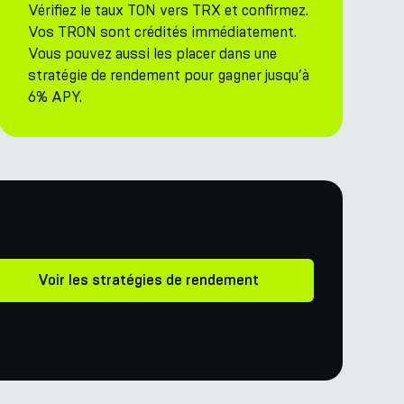
Vérifiez le taux TON vers TRX et confirmez.
Vos TRON sont crédités immédiatement.
Vous pouvez aussi les placer dans une
stratégie de rendement pour gagner jusqu’à
6% APY.
Voir les stratégies de rendement