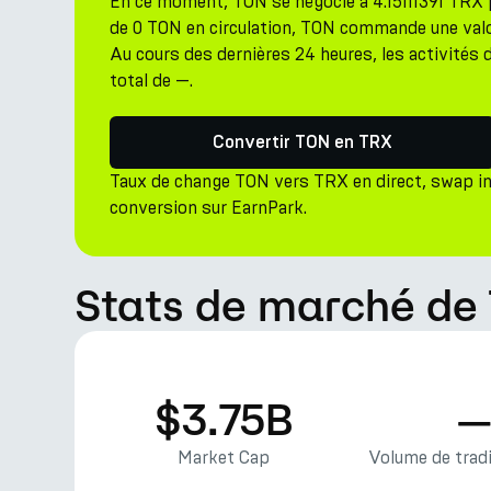
En ce moment, TON se négocie à 4.15111391 TRX 
de 0 TON en circulation, TON commande une valor
Au cours des dernières 24 heures, les activités 
total de —.
Convertir TON en TRX
Taux de change TON vers TRX en direct, swap i
conversion sur EarnPark.
Stats de marché de
$3.75B
Market Cap
Volume de tradi