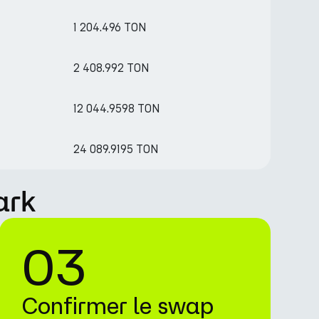
1 204.496 TON
2 408.992 TON
12 044.9598 TON
24 089.9195 TON
ark
03
Confirmer le swap