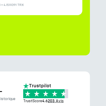
N
≈
4.15111391 TRX
Trustpilot
—
storique
TrustScore
Avis
4.6
203