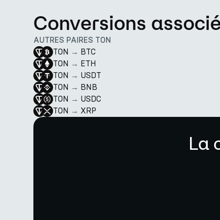
Conversions associ
AUTRES PAIRES TON
TON
→
BTC
TON
→
ETH
TON
→
USDT
TON
→
BNB
TON
→
USDC
TON
→
XRP
La 