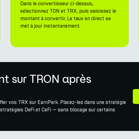
Dans le convertisseur ci-dessus,
sélectionnez TON et TRX, puis saisissez le
montant à convertir. Le taux en direct se
met à jour instantanément.
nt sur TRON après
fier vos TRX sur EarnPark. Placez-les dans une stratégie
stratégies DeFi et CeFi — sans blocage sur certains