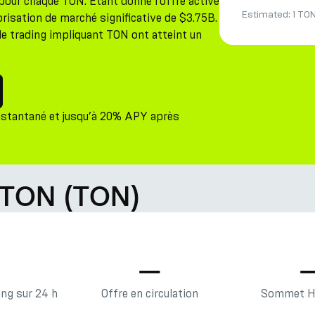
pour chaque TON. Étant donné l'offre active
Estimated:
1 TO
isation de marché significative de $3.75B.
de trading impliquant TON ont atteint un
nstantané et jusqu’à 20% APY après
 TON (TON)
—
—
ng sur 24 h
Offre en circulation
Sommet Hi