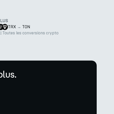
PLUS
TRX
→
TON
Toutes les conversions crypto
lus.