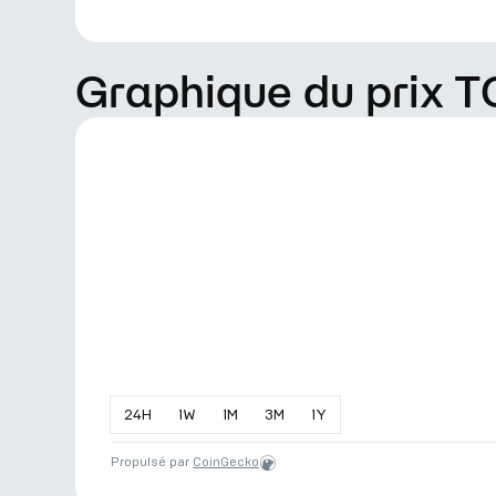
Graphique du prix T
24
H
1
W
1
M
3
M
1
Y
Propulsé par
CoinGecko