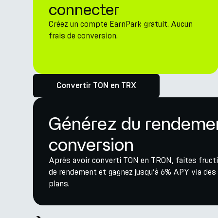
connecter
Créez un compte EarnPark gratuit. Aucun
frais de conversion.
Convertir TON en TRX
Générez du rendeme
conversion
Après avoir converti TON en TRON, faites fructi
de rendement et gagnez jusqu’à 6% APY via des 
plans.