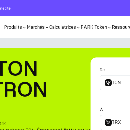
nnecté.
Produits
Marchés
Calculatrices
PARK Token
Ressour
 TON
De
 TRON
TON
À
TRX
ark