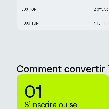
500 TON
2 075.5
1 000 TON
4 151.11 
Comment convertir 
01
S’inscrire ou se