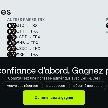
ées
AUTRES PAIRES TRX
BTC
→
TRX
ETH
→
TRX
USDT
→
TRX
BNB
→
TRX
USDC
→
TRX
XRP
→
TRX
confiance d’abord. Gagnez p
Construisez une richesse numérique avec DeFi & CeFi
Preuve des réserves
Statistiques
Sécurité des actifs
Commencez à gagner