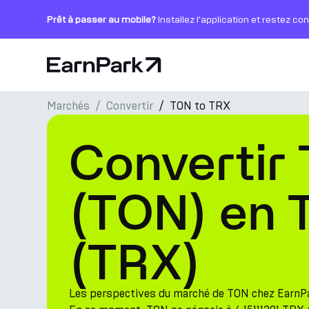
Prêt à passer au mobile?
Installez l'application et restez co
Page d'accueil
Marchés
Convertir
TON to TRX
Produits
Convertir
Marchés
Calculatrices
(TON) en
PARK Token
(TRX)
Ressources
Entreprise
Les perspectives du marché de TON chez EarnP