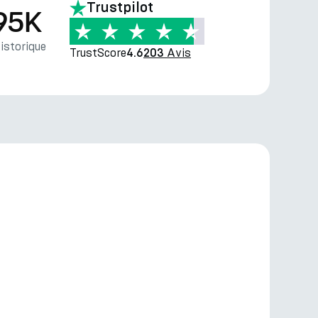
Trustpilot
95K
storique
TrustScore
Avis
4.6
203