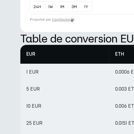
24
H
1
W
1
M
3
M
1
Y
Propulsé par
CoinGecko
Table de conversion E
EUR
ETH
1 EUR
0.0006 
5 EUR
0.003 E
10 EUR
0.006 E
25 EUR
0.0151 E