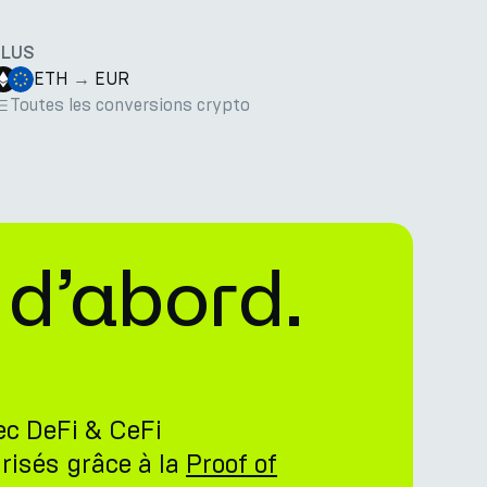
PLUS
ETH
→
EUR
Toutes les conversions crypto
 d’abord.
ec DeFi & CeFi
risés grâce à la
Proof of