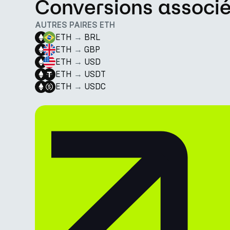
Conversions associ
AUTRES PAIRES ETH
ETH
→
BRL
ETH
→
GBP
ETH
→
USD
ETH
→
USDT
ETH
→
USDC