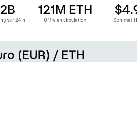
62B
121M ETH
$4.
ng sur 24 h
Offre en circulation
Sommet Hi
uro (EUR) / ETH