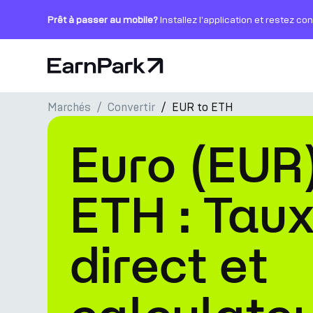
Prêt à passer au mobile?
Installez l'application et restez co
Page d'accueil
Marchés
Convertir
EUR to ETH
Produits
Euro (EUR)
Marchés
Calculatrices
ETH : Taux
PARK Token
direct et
Ressources
Entreprise