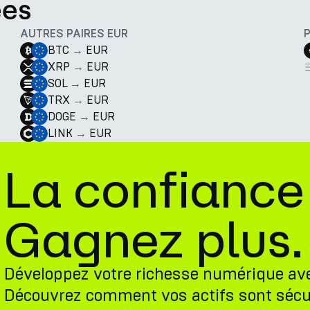
ées
AUTRES PAIRES EUR
BTC
→
EUR
XRP
→
EUR
SOL
→
EUR
TRX
→
EUR
DOGE
→
EUR
LINK
→
EUR
La confiance
Gagnez plus.
Développez votre richesse numérique av
Découvrez comment vos actifs sont sécu