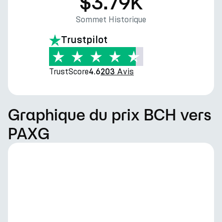
$3.79K
Sommet Historique
Trustpilot
TrustScore
Avis
4.6
203
Graphique du prix BCH vers
PAXG