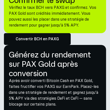
Confirmer le swap
Vérifiez le taux BCH vers PAXG et confirmez. Vos
PAX Gold sont crédités immédiatement. Vous
pouvez aussi les placer dans une stratégie de
rendement pour gagner jusqu’à 5% APY.
Convertir BCH en PAXG
Générez du rendement
sur PAX Gold après
conversion
Après avoir converti Bitcoin Cash en PAX Gold,
faites fructifier vos PAXG sur EarnPark. Placez-les
dans une stratégie de rendement et gagnez jusqu’à
5% APY via des stratégies DeFi et CeFi — sans
blocage sur certains plans.