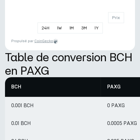
Prix
24
H
1
W
1
M
3
M
1
Y
Propulsé par
CoinGecko
Table de conversion BCH
en PAXG
BCH
PAXG
0.001 BCH
0 PAXG
0.01 BCH
0.0005 PAXG