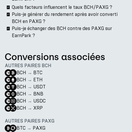
Quels facteurs influencent le taux BCH/PAXG ?
Puis-je générer du rendement après avoir converti
BCH en PAXG ?
Puis-je échanger des BCH contre des PAXG sur
EarnPark ?
Conversions associées
AUTRES PAIRES BCH
BCH
→
BTC
BCH
→
ETH
BCH
→
USDT
BCH
→
BNB
BCH
→
USDC
BCH
→
XRP
AUTRES PAIRES PAXG
BTC
→
PAXG