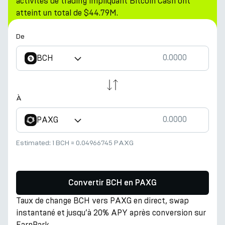
activités de trading impliquant Bitcoin Cash ont
atteint un total de $44.79M.
De
BCH
À
PAXG
Estimated:
1 BCH
≈
0.04966745 PAXG
Convertir BCH en PAXG
Taux de change BCH vers PAXG en direct, swap
instantané et jusqu’à 20% APY après conversion sur
EarnPark.