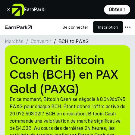
Fermer
EarnPark
Obtenir
Se connecter
Inscription
Page d'accueil
Marchés
Convertir
BCH to PAXG
Produits
Marchés
Convertir Bitcoin
Calculatrices
Cash (BCH) en PAX
PARK Token
Gold (PAXG)
Ressources
En ce moment, Bitcoin Cash se négocie à 0.04966745
Entreprise
PAXG pour chaque BCH. Étant donné l'offre active de
20 072 503.0217 BCH en circulation, Bitcoin Cash
commande une valorisation de marché significative
de $4.33B. Au cours des dernières 24 heures, les