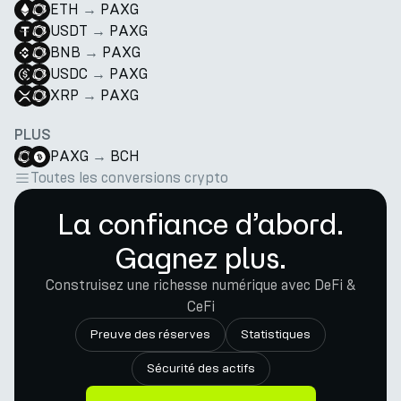
ETH
→
PAXG
USDT
→
PAXG
BNB
→
PAXG
USDC
→
PAXG
XRP
→
PAXG
PLUS
PAXG
→
BCH
Toutes les conversions crypto
La confiance d’abord.
Gagnez plus.
Construisez une richesse numérique avec DeFi &
CeFi
Preuve des réserves
Statistiques
Sécurité des actifs