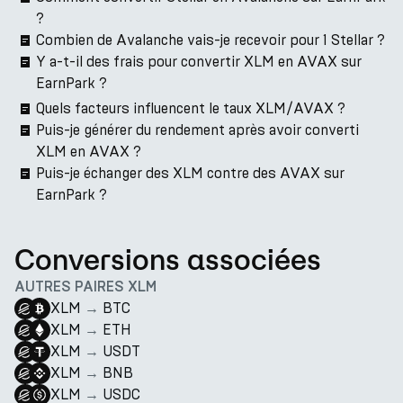
?
Combien de Avalanche vais-je recevoir pour 1 Stellar ?
Y a-t-il des frais pour convertir XLM en AVAX sur
EarnPark ?
Quels facteurs influencent le taux XLM/AVAX ?
Puis-je générer du rendement après avoir converti
XLM en AVAX ?
Puis-je échanger des XLM contre des AVAX sur
EarnPark ?
Conversions associées
AUTRES PAIRES XLM
XLM
→
BTC
XLM
→
ETH
XLM
→
USDT
XLM
→
BNB
XLM
→
USDC