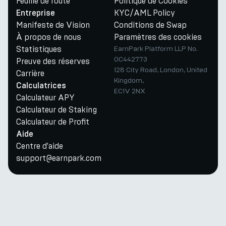
Feuille de route
Politique de Cookies
KYC/AML Policy
Entreprise
Manifeste de Vision
Conditions de Swap
À propos de nous
Paramètres des cookies
Statistiques
EarnPark Platform LLP No.
OC442773
Preuve des réserves
128 City Road, London, United
Carrière
Kingdom,
Calculatrices
EC1V 2NX
Calculateur APY
Calculateur de Staking
Calculateur de Profit
Aide
Centre d'aide
support@earnpark.com
Twitter
Youtube
Telegram
Discord