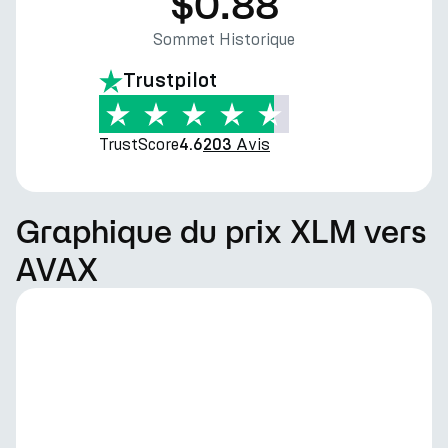
$0.88
Sommet Historique
Trustpilot
TrustScore
Avis
4.6
203
Graphique du prix XLM vers
AVAX