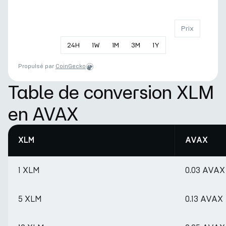
Prix
24
H
1
W
1
M
3
M
1
Y
Propulsé par
CoinGecko
Table de conversion XLM
en AVAX
XLM
AVAX
1 XLM
0.03 AVAX
5 XLM
0.13 AVAX