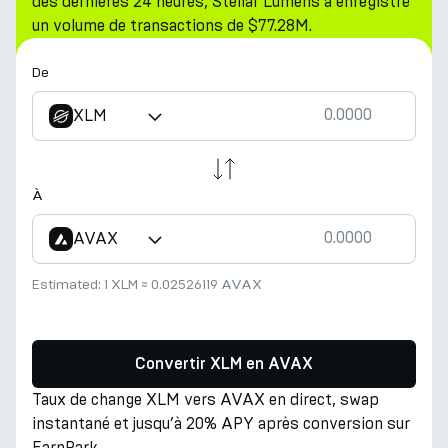
des dernières 24 heures, Stellar Lumens a enregistré
un volume de transactions de $77.28M.
De
XLM
À
AVAX
Estimated:
1 XLM
≈
0.02526119 AVAX
Convertir XLM en AVAX
Taux de change XLM vers AVAX en direct, swap
instantané et jusqu’à 20% APY après conversion sur
EarnPark.