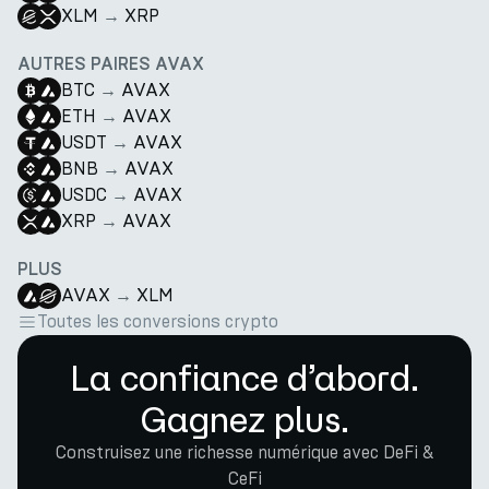
XLM
→
XRP
AUTRES PAIRES AVAX
BTC
→
AVAX
ETH
→
AVAX
USDT
→
AVAX
BNB
→
AVAX
USDC
→
AVAX
XRP
→
AVAX
PLUS
AVAX
→
XLM
Toutes les conversions crypto
La confiance d’abord.
Gagnez plus.
Construisez une richesse numérique avec DeFi &
CeFi