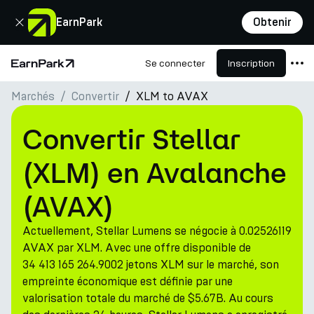
Fermer
EarnPark
Obtenir
Se connecter
Inscription
Page d'accueil
Marchés
Convertir
XLM to AVAX
Produits
Marchés
Convertir Stellar
Calculatrices
(XLM) en Avalanche
PARK Token
(AVAX)
Ressources
Actuellement, Stellar Lumens se négocie à 0.02526119
Entreprise
AVAX par XLM. Avec une offre disponible de
34 413 165 264.9002 jetons XLM sur le marché, son
empreinte économique est définie par une
valorisation totale du marché de $5.67B. Au cours