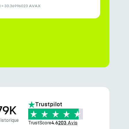
H
≈
33.36996023 AVAX
Trustpilot
79K
storique
TrustScore
Avis
4.6
203