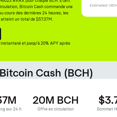
6996023 AVAX pour chaque BCH. Étant
Estimated:
1 BC
circulation, Bitcoin Cash commande une
Au cours des dernières 24 heures, les
 atteint un total de $57.37M.
instantané et jusqu’à 20% APY après
Bitcoin Cash (BCH)
37M
20M BCH
$3.
ng sur 24 h
Offre en circulation
Sommet Hi