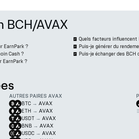
on BCH/AVAX
Quels facteurs influencen
r EarnPark ?
Puis-je générer du rendem
coin Cash ?
Puis-je échanger des BCH 
r EarnPark ?
ées
AUTRES PAIRES AVAX
BTC
→
AVAX
ETH
→
AVAX
USDT
→
AVAX
BNB
→
AVAX
USDC
→
AVAX