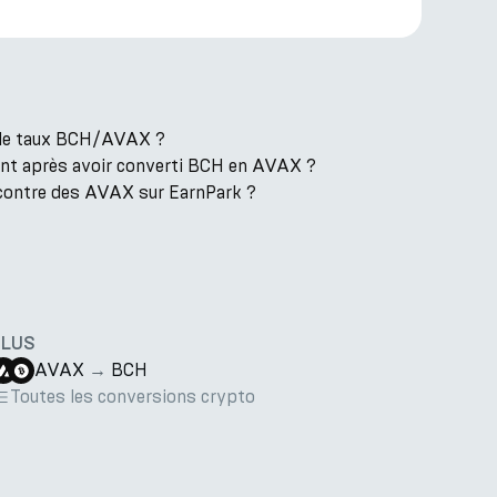
t le taux BCH/AVAX ?
ent après avoir converti BCH en AVAX ?
contre des AVAX sur EarnPark ?
PLUS
AVAX
→
BCH
Toutes les conversions crypto