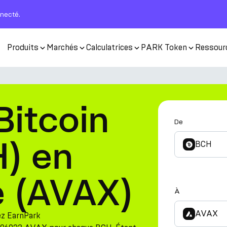
nnecté.
Produits
Marchés
Calculatrices
PARK Token
Ressour
Bitcoin
De
) en
BCH
 (AVAX)
À
AVAX
ez EarnPark