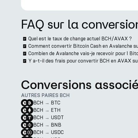
FAQ sur la conversi
Quel est le taux de change actuel BCH/AVAX ?
Comment convertir Bitcoin Cash en Avalanche su
Combien de Avalanche vais-je recevoir pour 1 Bit
Y a-t-il des frais pour convertir BCH en AVAX su
Conversions associ
AUTRES PAIRES BCH
BCH
→
BTC
BCH
→
ETH
BCH
→
USDT
BCH
→
BNB
BCH
→
USDC