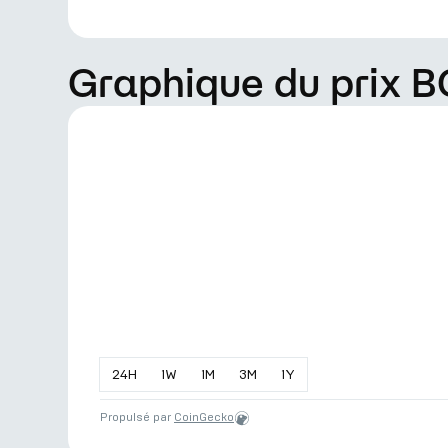
Graphique du prix 
24
H
1
W
1
M
3
M
1
Y
Propulsé par
CoinGecko