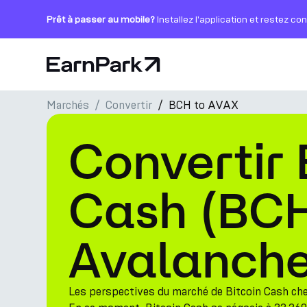
Prêt à passer au mobile?
Installez l'application et restez co
Page d'accueil
Marchés
Convertir
BCH to AVAX
Produits
Convertir 
Marchés
Calculatrices
Cash (BCH
PARK Token
Avalanche
Ressources
Entreprise
Les perspectives du marché de Bitcoin Cash ch