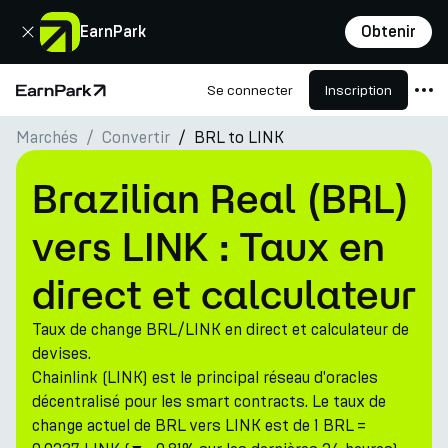
Fermer
EarnPark
Obtenir
Se connecter
Inscription
Page d'accueil
Marchés
Convertir
BRL to LINK
Produits
Marchés
Brazilian Real (BRL)
Calculatrices
vers LINK : Taux en
PARK Token
direct et calculateur
Ressources
Taux de change BRL/LINK en direct et calculateur de
Entreprise
devises.
Chainlink (LINK) est le principal réseau d'oracles
décentralisé pour les smart contracts. Le taux de
change actuel de BRL vers LINK est de 1 BRL =