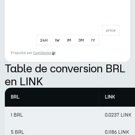
price
24
H
1
W
1
M
3
M
1
Y
Propulsé par
CoinGecko
Table de conversion BRL
en LINK
BRL
LINK
1 BRL
0.0237 LINK
5 BRL
0.1186 LINK