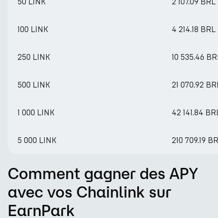
50 LINK
2 107.09 BRL
100 LINK
4 214.18 BRL
250 LINK
10 535.46 BR
500 LINK
21 070.92 BR
1 000 LINK
42 141.84 BR
5 000 LINK
210 709.19 B
Comment gagner des APY
avec vos Chainlink sur
EarnPark