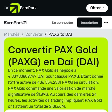
Fermer
EarnPark
Obtenir
Se connecter
Inscription
Page d'accueil
Marchés
Convertir
PAXG to DAI
Produits
Marchés
Convertir PAX Gold
Calculatrices
(PAXG) en Dai (DAI)
PARK Token
En ce moment, PAX Gold se négocie à
Ressources
4 337.30809747 DAI pour chaque PAXG. Étant donné
l'offre active de 436 554.2381 PAXG en circulation,
Entreprise
PAX Gold commande une valorisation de marché
significative de $1.89B. Au cours des dernières 24
heures, les activités de trading impliquant PAX Gold
ont atteint un total de $131.66M.