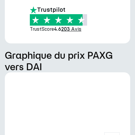
Trustpilot
TrustScore
Avis
4.6
203
Graphique du prix PAXG
vers DAI