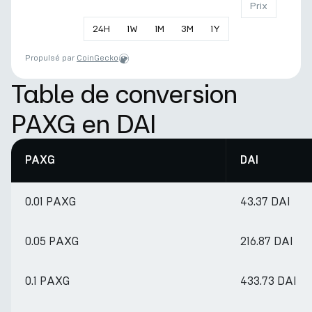
Prix
24
H
1
W
1
M
3
M
1
Y
Propulsé par
CoinGecko
Table de conversion
PAXG en DAI
PAXG
DAI
0.01 PAXG
43.37 DAI
0.05 PAXG
216.87 DAI
0.1 PAXG
433.73 DAI