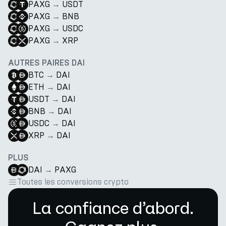
PAXG
→
USDT
PAXG
→
BNB
PAXG
→
USDC
PAXG
→
XRP
AUTRES PAIRES DAI
BTC
→
DAI
ETH
→
DAI
USDT
→
DAI
BNB
→
DAI
USDC
→
DAI
XRP
→
DAI
PLUS
DAI
→
PAXG
Toutes les conversions crypto
La confiance d’abord.