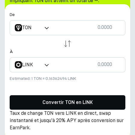
impliquant TON ont atteint un total de —.
De
TON
À
LINK
Estimated:
1 TON
≈
0.16362494 LINK
Convertir TON en LINK
Taux de change TON vers LINK en direct, swap
instantané et jusqu’à 20% APY après conversion sur
EarnPark.