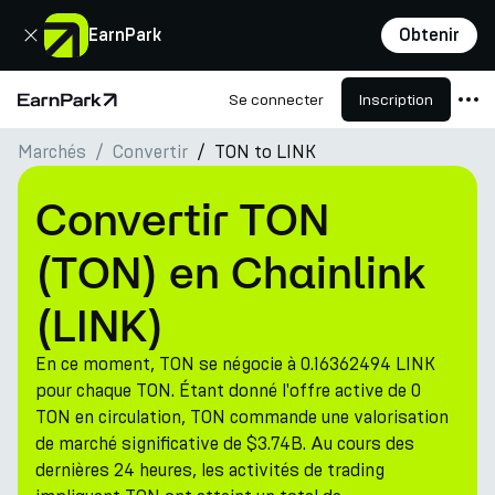
Fermer
EarnPark
Obtenir
Se connecter
Inscription
Page d'accueil
Marchés
Convertir
TON to LINK
Produits
Marchés
Convertir TON
Calculatrices
(TON) en Chainlink
PARK Token
(LINK)
Ressources
En ce moment, TON se négocie à 0.16362494 LINK
Entreprise
pour chaque TON. Étant donné l'offre active de 0
TON en circulation, TON commande une valorisation
de marché significative de $3.74B. Au cours des
dernières 24 heures, les activités de trading