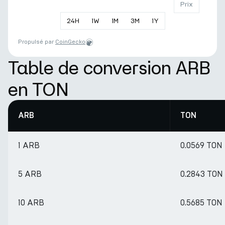
Prix
24
H
1
W
1
M
3
M
1
Y
Propulsé par
CoinGecko
Table de conversion ARB
en TON
ARB
TON
1 ARB
0.0569 TON
5 ARB
0.2843 TON
10 ARB
0.5685 TON