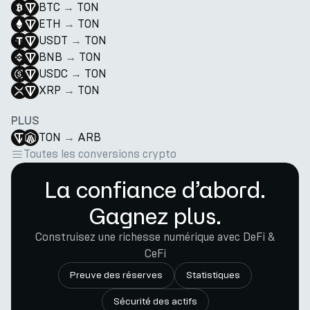
BTC
→
TON
ETH
→
TON
USDT
→
TON
BNB
→
TON
USDC
→
TON
XRP
→
TON
PLUS
TON
→
ARB
Toutes les conversions crypto
La confiance d’abord.
Gagnez plus.
Construisez une richesse numérique avec DeFi &
CeFi
Preuve des réserves
Statistiques
Sécurité des actifs