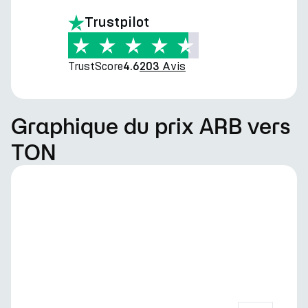
Trustpilot
TrustScore
Avis
4.6
203
Graphique du prix ARB vers
TON