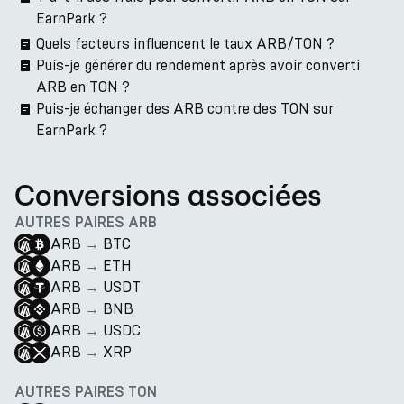
EarnPark ?
Quels facteurs influencent le taux ARB/TON ?
Puis-je générer du rendement après avoir converti
ARB en TON ?
Puis-je échanger des ARB contre des TON sur
EarnPark ?
Conversions associées
AUTRES PAIRES ARB
ARB
→
BTC
ARB
→
ETH
ARB
→
USDT
ARB
→
BNB
ARB
→
USDC
ARB
→
XRP
AUTRES PAIRES TON