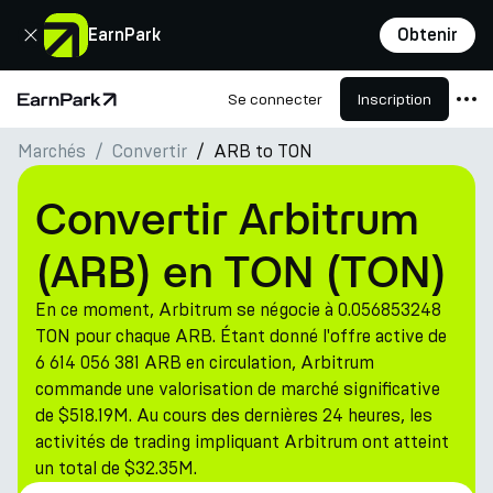
Fermer
EarnPark
Obtenir
Se connecter
Inscription
Page d'accueil
Marchés
Convertir
ARB to TON
Produits
Marchés
Convertir Arbitrum
Calculatrices
(ARB) en TON (TON)
PARK Token
En ce moment, Arbitrum se négocie à 0.056853248
Ressources
TON pour chaque ARB. Étant donné l'offre active de
6 614 056 381 ARB en circulation, Arbitrum
Entreprise
commande une valorisation de marché significative
de $518.19M. Au cours des dernières 24 heures, les
activités de trading impliquant Arbitrum ont atteint
un total de $32.35M.