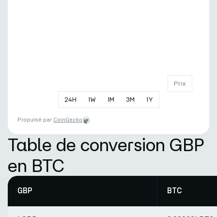
Prix
24
H
1
W
1
M
3
M
1
Y
Propulsé par
CoinGecko
Table de conversion GBP
en BTC
GBP
BTC