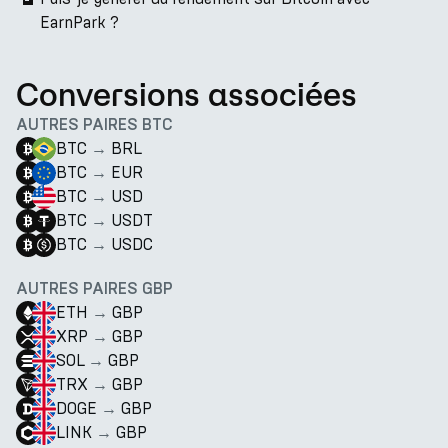
EarnPark ?
Conversions associées
AUTRES PAIRES BTC
BTC
→
BRL
BTC
→
EUR
BTC
→
USD
BTC
→
USDT
BTC
→
USDC
AUTRES PAIRES GBP
ETH
→
GBP
XRP
→
GBP
SOL
→
GBP
TRX
→
GBP
DOGE
→
GBP
LINK
→
GBP