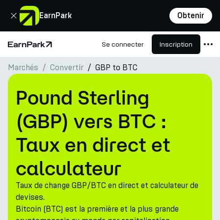
Fermer
EarnPark
Obtenir
Se connecter
Inscription
Page d'accueil
Marchés
Convertir
GBP to BTC
Produits
Marchés
Pound Sterling
Calculatrices
(GBP) vers BTC :
PARK Token
Taux en direct et
Ressources
calculateur
Entreprise
Taux de change GBP/BTC en direct et calculateur de
devises.
Bitcoin (BTC) est la première et la plus grande