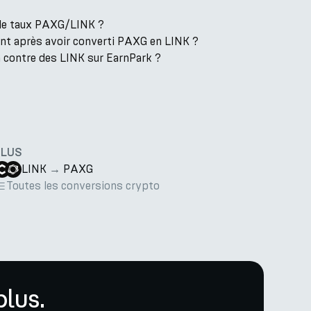
t le taux PAXG/LINK ?
ent après avoir converti PAXG en LINK ?
 contre des LINK sur EarnPark ?
PLUS
LINK
→
PAXG
Toutes les conversions crypto
lus.