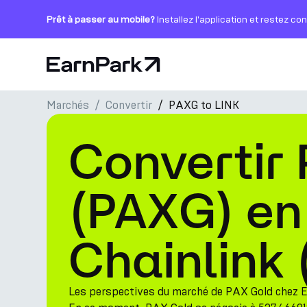
Prêt à passer au mobile?
Installez l'application et restez co
Page d'accueil
Marchés
Convertir
PAXG to LINK
Produits
Convertir
Marchés
Calculatrices
(PAXG) en
PARK Token
Chainlink 
Ressources
Entreprise
Les perspectives du marché de PAX Gold chez 