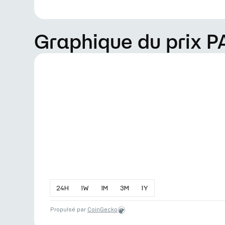
Graphique du prix P
24
H
1
W
1
M
3
M
1
Y
Propulsé par
CoinGecko