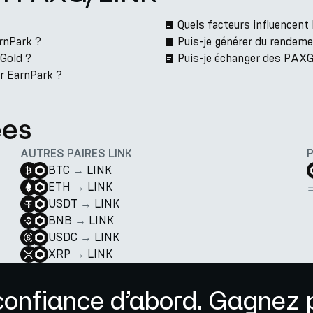
Quels facteurs influencen
rnPark ?
Puis-je générer du rendem
 Gold ?
Puis-je échanger des PAXG
ur EarnPark ?
ées
AUTRES PAIRES LINK
BTC
→
LINK
ETH
→
LINK
USDT
→
LINK
BNB
→
LINK
USDC
→
LINK
XRP
→
LINK
confiance d’abord. Gagnez p