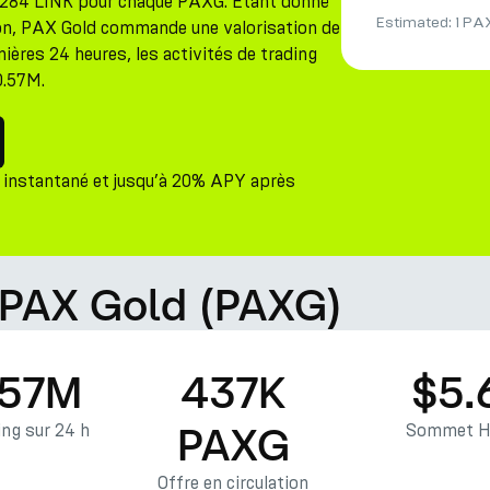
1284 LINK pour chaque PAXG. Étant donné
Estimated:
1 PA
tion, PAX Gold commande une valorisation de
ières 24 heures, les activités de trading
0.57M.
 instantané et jusqu’à 20% APY après
 PAX Gold (PAXG)
.57M
437K
$5.
PAXG
ng sur 24 h
Sommet Hi
Offre en circulation