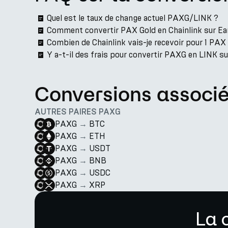
Quel est le taux de change actuel PAXG/LINK ?
Comment convertir PAX Gold en Chainlink sur Ea
Combien de Chainlink vais-je recevoir pour 1 PAX
Y a-t-il des frais pour convertir PAXG en LINK s
Conversions associ
AUTRES PAIRES PAXG
PAXG
→
BTC
PAXG
→
ETH
PAXG
→
USDT
PAXG
→
BNB
PAXG
→
USDC
PAXG
→
XRP
La 