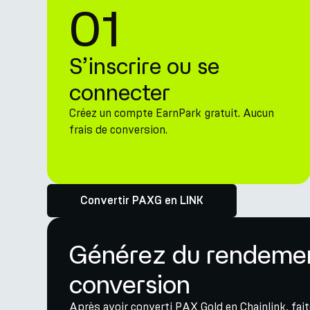
01
S’inscrire ou se
connecter
Créez un compte EarnPark gratuit. Aucun
frais de conversion.
Convertir PAXG en LINK
Générez du rendemen
conversion
Après avoir converti PAX Gold en Chainlink, fait