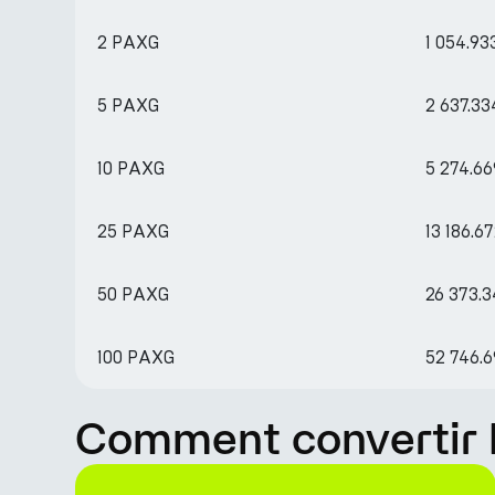
2 PAXG
1 054.93
5 PAXG
2 637.33
10 PAXG
5 274.66
25 PAXG
13 186.6
50 PAXG
26 373.
100 PAXG
52 746.6
Comment convertir P