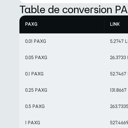
Table de conversion P
PAXG
LINK
0.01 PAXG
5.2747 
0.05 PAXG
26.3733
0.1 PAXG
52.7467
0.25 PAXG
131.8667
0.5 PAXG
263.733
1 PAXG
527.466