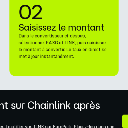
02
Saisissez le montant
Dans le convertisseur ci-dessus,
sélectionnez PAXG et LINK, puis saisissez
le montant à convertir. Le taux en direct se
met à jour instantanément.
t sur Chainlink après
es fructifier vos LINK sur EarnPark. Placez-les dans une