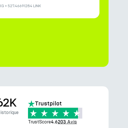
XG
≈
527.46691284 LINK
62K
Trustpilot
storique
TrustScore
Avis
4.6
203