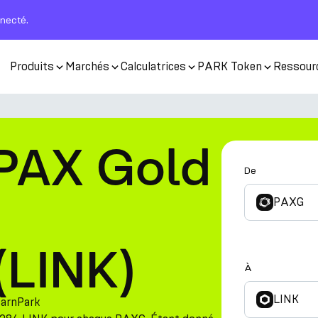
nnecté.
Produits
Marchés
Calculatrices
PARK Token
Ressour
 PAX Gold
De
PAXG
(LINK)
À
LINK
EarnPark