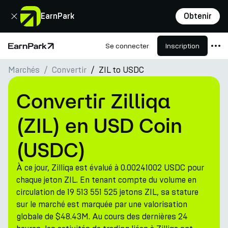
Fermer
EarnPark
Obtenir
Se connecter
Inscription
Page d'accueil
Marchés
Convertir
ZIL to USDC
Produits
Marchés
Convertir Zilliqa
Calculatrices
(ZIL) en USD Coin
PARK Token
(USDC)
Ressources
À ce jour, Zilliqa est évalué à 0.00241002 USDC pour
Entreprise
chaque jeton ZIL. En tenant compte du volume en
circulation de 19 513 551 525 jetons ZIL, sa stature
sur le marché est marquée par une valorisation
globale de $48.43M. Au cours des dernières 24