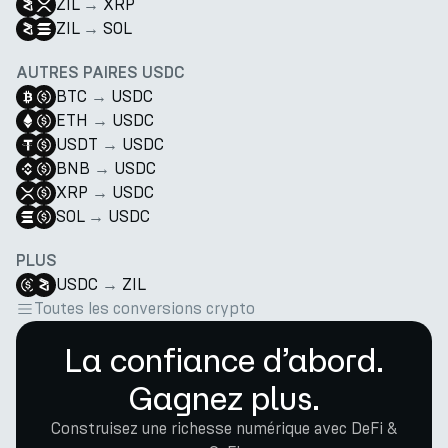
ZIL
→
XRP
ZIL
→
SOL
AUTRES PAIRES USDC
BTC
→
USDC
ETH
→
USDC
USDT
→
USDC
BNB
→
USDC
XRP
→
USDC
SOL
→
USDC
PLUS
USDC
→
ZIL
Toutes les conversions crypto
La confiance d’abord.
Gagnez plus.
Construisez une richesse numérique avec DeFi &