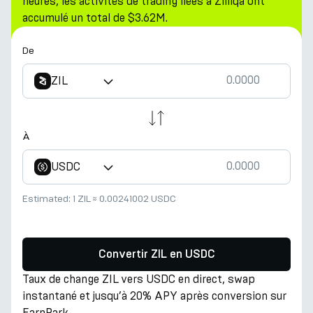
heures, les activités de trading liées à Zilliqa ont
accumulé un total de $3.62M.
De
ZIL
À
USDC
Estimated:
1 ZIL
≈
0.00241002 USDC
Convertir ZIL en USDC
Taux de change ZIL vers USDC en direct, swap
instantané et jusqu’à 20% APY après conversion sur
EarnPark.