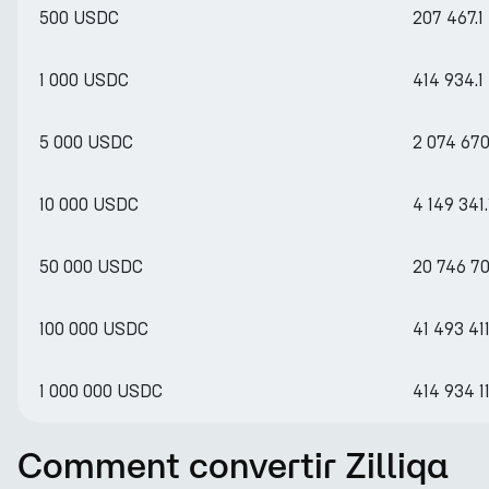
500 USDC
207 467.1
1 000 USDC
414 934.1
5 000 USDC
2 074 670
10 000 USDC
4 149 341.
50 000 USDC
20 746 70
100 000 USDC
41 493 411
1 000 000 USDC
414 934 1
Comment convertir Zilliqa