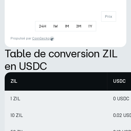
Prix
24
H
1
W
1
M
3
M
1
Y
Propulsé par
CoinGecko
Table de conversion ZIL
en USDC
ZIL
USDC
1 ZIL
0 USDC
10 ZIL
0.02 US