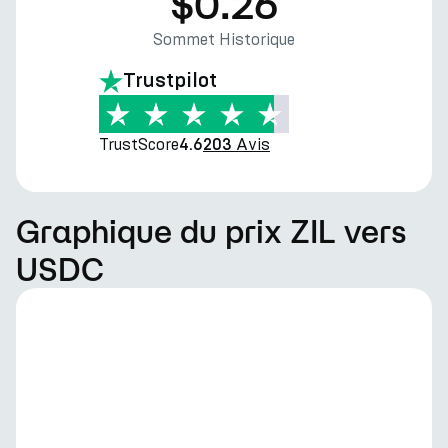
$0.26
Sommet Historique
Trustpilot
TrustScore
Avis
4.6
203
Graphique du prix ZIL vers
USDC