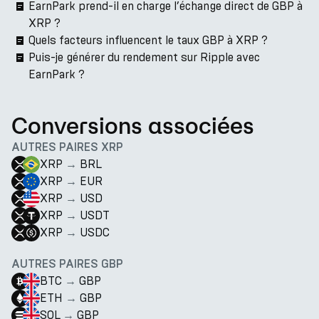
EarnPark prend-il en charge l’échange direct de GBP à
XRP ?
Quels facteurs influencent le taux GBP à XRP ?
Puis-je générer du rendement sur Ripple avec
EarnPark ?
Conversions associées
AUTRES PAIRES XRP
XRP
→
BRL
XRP
→
EUR
XRP
→
USD
XRP
→
USDT
XRP
→
USDC
AUTRES PAIRES GBP
BTC
→
GBP
ETH
→
GBP
SOL
→
GBP