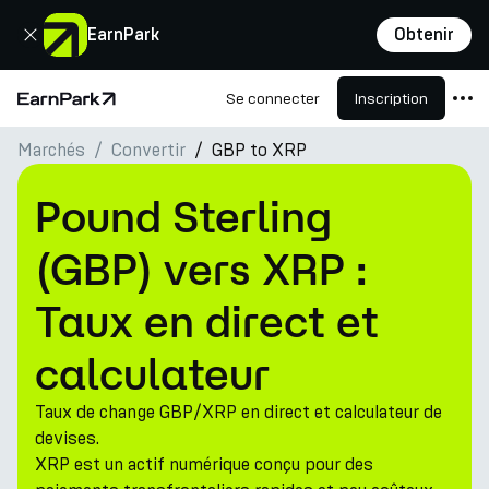
Fermer
EarnPark
Obtenir
Se connecter
Inscription
Page d'accueil
Marchés
Convertir
GBP to XRP
Produits
Marchés
Pound Sterling
Calculatrices
(GBP) vers XRP :
PARK Token
Taux en direct et
Ressources
calculateur
Entreprise
Taux de change GBP/XRP en direct et calculateur de
devises.
XRP est un actif numérique conçu pour des