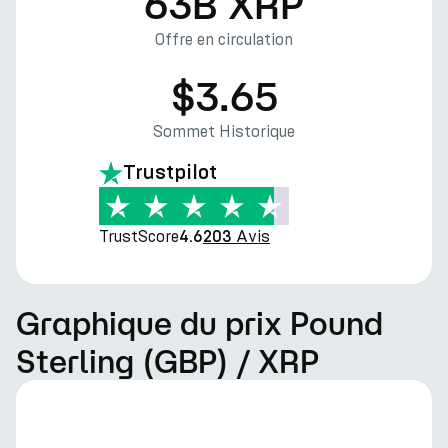
63B XRP
Offre en circulation
$3.65
Sommet Historique
Trustpilot
TrustScore
Avis
4.6
203
Graphique du prix Pound
Sterling (GBP) / XRP