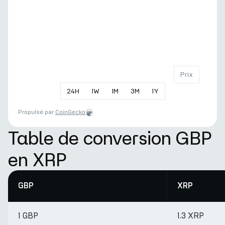
Prix
24
H
1
W
1
M
3
M
1
Y
Propulsé par
CoinGecko
Table de conversion GBP
en XRP
GBP
XRP
1 GBP
1.3 XRP