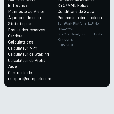
KYC/AML Policy
Entreprise
Manifeste de Vision
Conditions de Swap
À propos de nous
Paramètres des cookies
Statistiques
EarnPark Platform LLP No.
OC442773
Preuve des réserves
128 City Road, London, United
Carrière
Kingdom,
Calculatrices
EC1V 2NX
Calculateur APY
Calculateur de Staking
Calculateur de Profit
Aide
Centre d'aide
support@earnpark.com
Twitter
Youtube
Telegram
Discord