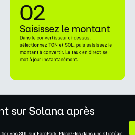
02
Saisissez le montant
Dans le convertisseur ci-dessus,
sélectionnez TON et SOL, puis saisissez le
montant à convertir. Le taux en direct se
met à jour instantanément.
t sur Solana après
ifier vos SOL sur EarnPark. Placez-les dans une stratégie