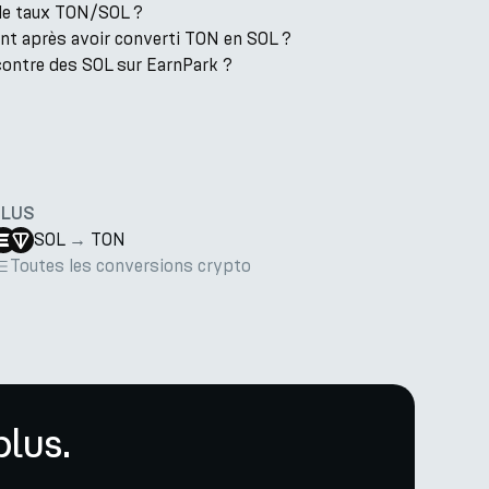
 le taux TON/SOL ?
nt après avoir converti TON en SOL ?
contre des SOL sur EarnPark ?
PLUS
SOL
→
TON
Toutes les conversions crypto
lus.