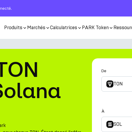
nnecté.
Produits
Marchés
Calculatrices
PARK Token
Ressour
 TON
De
Solana
TON
À
SOL
ark