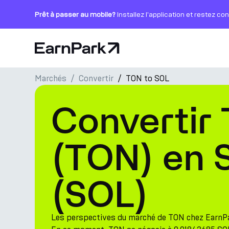
Prêt à passer au mobile?
Installez l'application et restez co
Page d'accueil
Marchés
Convertir
TON to SOL
Produits
Convertir
Marchés
Calculatrices
(TON) en 
PARK Token
(SOL)
Ressources
Entreprise
Les perspectives du marché de TON chez EarnP