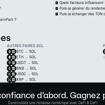
Quels facteurs influencent
?
Puis-je générer du rendeme
Puis-je échanger des TON 
EarnPark ?
ées
AUTRES PAIRES SOL
BTC
→
SOL
ETH
→
SOL
USDT
→
SOL
BNB
→
SOL
USDC
→
SOL
XRP
→
SOL
confiance d’abord. Gagnez p
Construisez une richesse numérique avec DeFi & CeFi