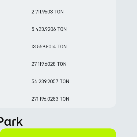
2 711.9603 TON
5 423.9206 TON
13 559.8014 TON
27 119.6028 TON
54 239.2057 TON
271 196.0283 TON
Park