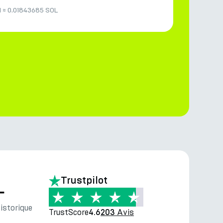
N
≈
0.01843685 SOL
Trustpilot
—
storique
TrustScore
Avis
4.6
203