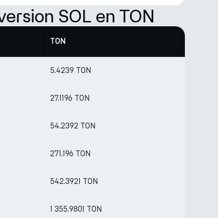
version SOL en TON
TON
5.4239 TON
27.1196 TON
54.2392 TON
271.196 TON
542.3921 TON
1 355.9801 TON