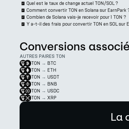
Quel est le taux de change actuel TON/SOL ?
Comment convertir TON en Solana sur EarnPark 
Combien de Solana vais-je recevoir pour 1 TON ?
Y a-t-il des frais pour convertir TON en SOL sur 
Conversions associ
AUTRES PAIRES TON
TON
→
BTC
TON
→
ETH
TON
→
USDT
TON
→
BNB
TON
→
USDC
TON
→
XRP
La 