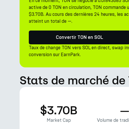
En ce moment, TON se négocie à 0.01843685 SOL
active de 0 TON en circulation, TON commande un
$3.70B. Au cours des dernières 24 heures, les a
atteint un total de —.
Convertir TON en SOL
Taux de change TON vers SOL en direct, swap i
conversion sur EarnPark.
Stats de marché de
$3.70B
Market Cap
Volume de tradi