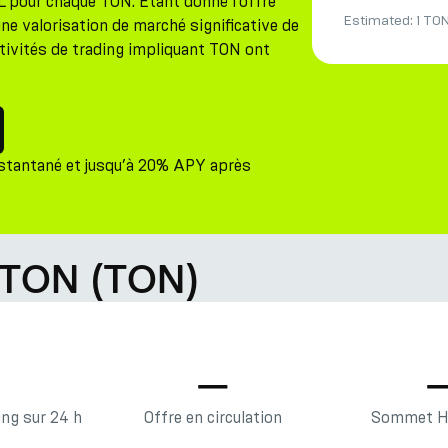
 pour chaque TON. Étant donné l'offre
Estimated:
1 TO
e valorisation de marché significative de
ctivités de trading impliquant TON ont
nstantané et jusqu’à 20% APY après
 TON (TON)
—
—
ng sur 24 h
Offre en circulation
Sommet Hi