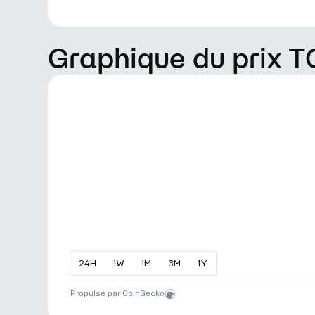
Graphique du prix T
24
H
1
W
1
M
3
M
1
Y
Propulsé par
CoinGecko