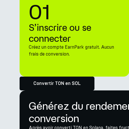
01
S’inscrire ou se
connecter
Créez un compte EarnPark gratuit. Aucun
frais de conversion.
Convertir TON en SOL
Générez du rendemen
conversion
Après avoir converti TON en Solana, faites fruct