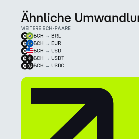
Ähnliche Umwandlu
WEITERE BCH-PAARE
BCH
→
BRL
BCH
→
EUR
BCH
→
USD
BCH
→
USDT
BCH
→
USDC