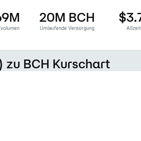
69M
20M BCH
$3.
svolumen
Umlaufende Versorgung
Allzei
) zu BCH Kurschart