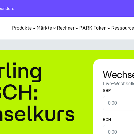
rbunden.
Produkte
Märkte
Rechner
PARK Token
Ressourc
rling
Wechse
BCH:
Live-Wechsel
GBP
selkurs
BCH