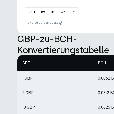
24
H
1
W
1
M
3
M
1
Y
Powered by
CoinGecko
GBP-zu-BCH-
Konvertierungstabelle
GBP
BCH
1 GBP
0.0062 
5 GBP
0.0312 
10 GBP
0.0625 