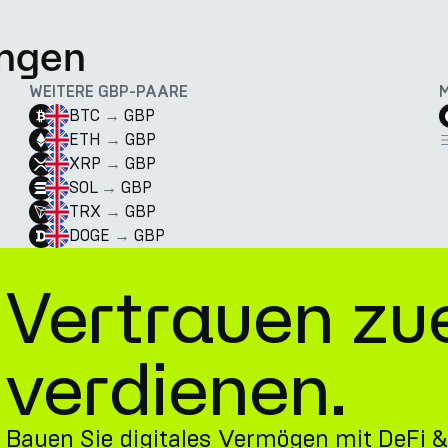
ngen
WEITERE GBP-PAARE
BTC
→
GBP
ETH
→
GBP
XRP
→
GBP
SOL
→
GBP
TRX
→
GBP
DOGE
→
GBP
Vertrauen zu
verdienen.
Bauen Sie digitales Vermögen mit DeFi &