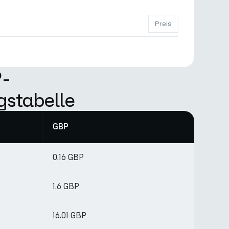
Preis
-
gstabelle
GBP
0.16 GBP
1.6 GBP
16.01 GBP