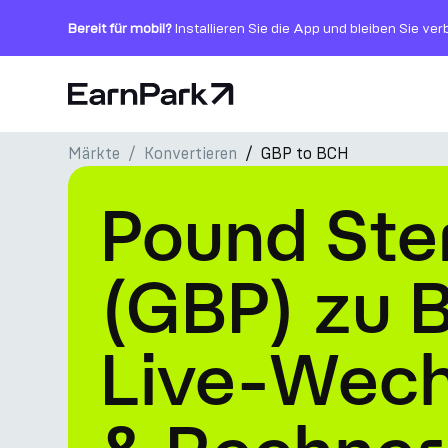
Bereit für mobil?
Installieren Sie die App und bleiben Sie ve
Startseite
Märkte
Konvertieren
GBP to BCH
Produkte
Pound Ste
Märkte
Rechner
(GBP) zu 
PARK Token
Live-Wech
Ressourcen
Unternehmen