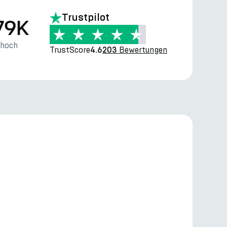
Trustpilot
79K
thoch
TrustScore
Bewertungen
4.6
203