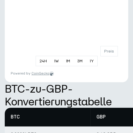
Preis
24
H
1
W
1
M
3
M
1
Y
Powered by
CoinGecko
BTC-zu-GBP-
Konvertierungstabelle
BTC
GBP