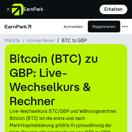
Schließen
EarnPark
Erhalten
Anmelden
Registrieren
Startseite
Märkte
Konvertieren
BTC to GBP
Produkte
Märkte
Bitcoin (BTC) zu
Rechner
GBP: Live-
PARK Token
Wechselkurs &
Ressourcen
Rechner
Unternehmen
Live-Wechselkurs BTC/GBP und Währungsrechner.
Bitcoin (BTC) ist die erste und nach
Marktkapitalisierung größte Kryptowährung der