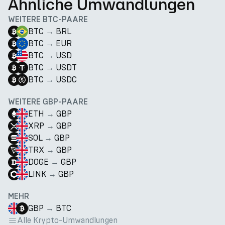
Ähnliche Umwandlungen
WEITERE BTC-PAARE
BTC
→
BRL
BTC
→
EUR
BTC
→
USD
BTC
→
USDT
BTC
→
USDC
WEITERE GBP-PAARE
ETH
→
GBP
XRP
→
GBP
SOL
→
GBP
TRX
→
GBP
DOGE
→
GBP
LINK
→
GBP
MEHR
GBP
→
BTC
Alle Krypto-Umwandlungen