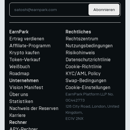
Abonnieren
EarnPark
Rechtliches
Ertrag verdienen
Rechtszentrum
Affiliate-Programm
Nutzungsbedingungen
Krypto kaufen
Risikohinweis
Token-Verkauf
Datenschutzrichtlinie
Weißbuch
Cookie-Richtlinie
Roadmap
KYC/AML Policy
Swap-Bedingungen
Unternehmen
Vision Manifest
Cookie-Einstellungen
Über uns
EarnPark Platform LLP No.
OC442773
Statistiken
128 City Road, London, United
Nachweis der Reserven
Kingdom,
Karriere
EC1V 2NX
Rechner
APY-Rechner