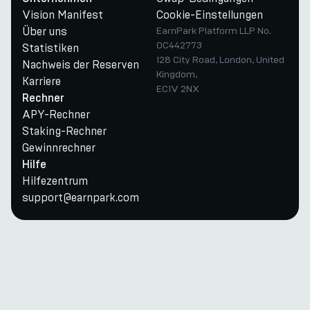
Vision Manifest
Cookie-Einstellungen
Über uns
EarnPark Platform LLP No.
OC442773
Statistiken
128 City Road, London, United
Nachweis der Reserven
Kingdom,
Karriere
EC1V 2NX
Rechner
APY-Rechner
Staking-Rechner
Gewinnrechner
Hilfe
Hilfezentrum
support@earnpark.com
Twitter
Youtube
Telegram
Discord