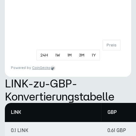
Preis
24
H
1
W
1
M
3
M
1
Y
Powered by
CoinGecko
LINK-zu-GBP-
Konvertierungstabelle
LINK
GBP
0.1 LINK
0.61 GBP