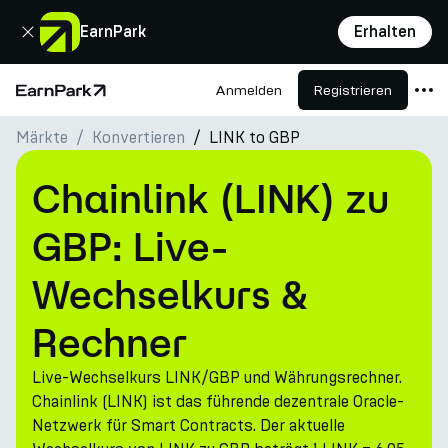
Schließen
EarnPark
Erhalten
Anmelden
Registrieren
Startseite
Märkte
Konvertieren
LINK to GBP
Produkte
Märkte
Chainlink (LINK) zu
Rechner
GBP: Live-
PARK Token
Wechselkurs &
Ressourcen
Rechner
Unternehmen
Live-Wechselkurs LINK/GBP und Währungsrechner.
Chainlink (LINK) ist das führende dezentrale Oracle-
Netzwerk für Smart Contracts. Der aktuelle