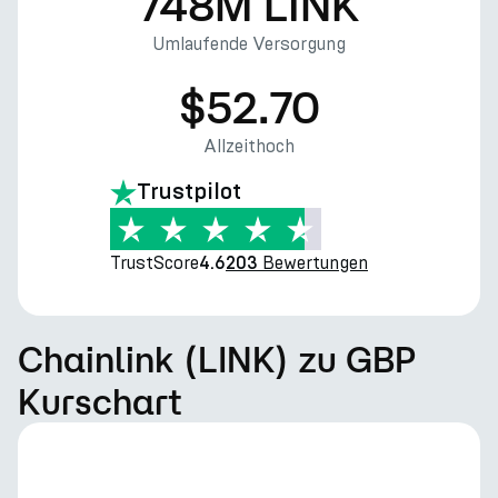
748M LINK
Umlaufende Versorgung
$52.70
Allzeithoch
Trustpilot
TrustScore
Bewertungen
4.6
203
Chainlink (LINK) zu GBP
Kurschart