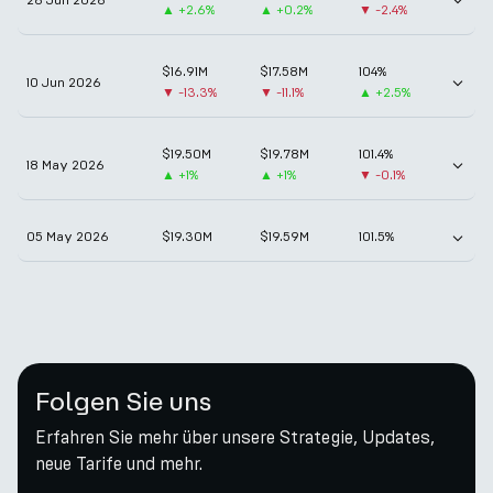
▲
+2.6%
▲
+0.2%
▼
-2.4%
$16.91M
$17.58M
104%
10 Jun 2026
▼
-13.3%
▼
-11.1%
▲
+2.5%
$19.50M
$19.78M
101.4%
18 May 2026
▲
+1%
▲
+1%
▼
-0.1%
05 May 2026
$19.30M
$19.59M
101.5%
Folgen Sie uns
Erfahren Sie mehr über unsere Strategie, Updates,
neue Tarife und mehr.