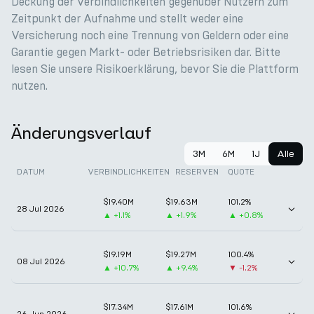
Deckung der Verbindlichkeiten gegenüber Nutzern zum
Zeitpunkt der Aufnahme und stellt weder eine
Versicherung noch eine Trennung von Geldern oder eine
Garantie gegen Markt- oder Betriebsrisiken dar. Bitte
lesen Sie unsere Risikoerklärung, bevor Sie die Plattform
nutzen.
Änderungsverlauf
3M
6M
1J
Alle
DATUM
VERBINDLICHKEITEN
RESERVEN
QUOTE
$19.40M
$19.63M
101.2%
28 Jul 2026
▲
+1.1%
▲
+1.9%
▲
+0.8%
$19.19M
$19.27M
100.4%
08 Jul 2026
▲
+10.7%
▲
+9.4%
▼
-1.2%
$17.34M
$17.61M
101.6%
26 Jun 2026