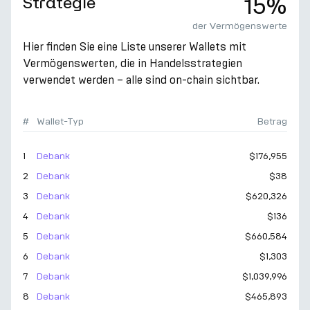
Strategie
15%
der Vermögenswerte
Hier finden Sie eine Liste unserer Wallets mit
Vermögenswerten, die in Handelsstrategien
verwendet werden – alle sind on-chain sichtbar.
#
Wallet-Typ
Betrag
1
Debank
$176,955
2
Debank
$38
3
Debank
$620,326
4
Debank
$136
5
Debank
$660,584
6
Debank
$1,303
7
Debank
$1,039,996
8
Debank
$465,893