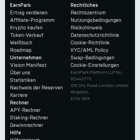
EarnPark
Rechtliches
Ertrag verdienen
Rechtszentrum
Affiliate-Programm
Nutzungsbedingungen
Krypto kaufen
Risikohinweis
Token-Verkauf
Datenschutzrichtlinie
Weißbuch
Cookie-Richtlinie
Roadmap
KYC/AML Policy
Swap-Bedingungen
Unternehmen
Vision Manifest
Cookie-Einstellungen
Über uns
EarnPark Platform LLP No.
OC442773
Statistiken
128 City Road, London, United
Nachweis der Reserven
Kingdom,
Karriere
EC1V 2NX
Rechner
APY-Rechner
Staking-Rechner
Gewinnrechner
Hilfe