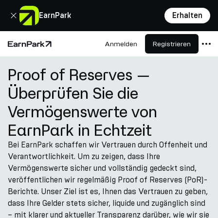
Schließen
EarnPark
Erhalten
Anmelden
Registrieren
Startseite
Proof of Reserves —
Produkte
Überprüfen Sie die
Märkte
Vermögenswerte von
Rechner
EarnPark in Echtzeit
PARK Token
Bei EarnPark schaffen wir Vertrauen durch Offenheit und
Ressourcen
Verantwortlichkeit. Um zu zeigen, dass Ihre
Unternehmen
Vermögenswerte sicher und vollständig gedeckt sind,
veröffentlichen wir regelmäßig Proof of Reserves (PoR)-
Berichte. Unser Ziel ist es, Ihnen das Vertrauen zu geben,
dass Ihre Gelder stets sicher, liquide und zugänglich sind
– mit klarer und aktueller Transparenz darüber, wie wir sie